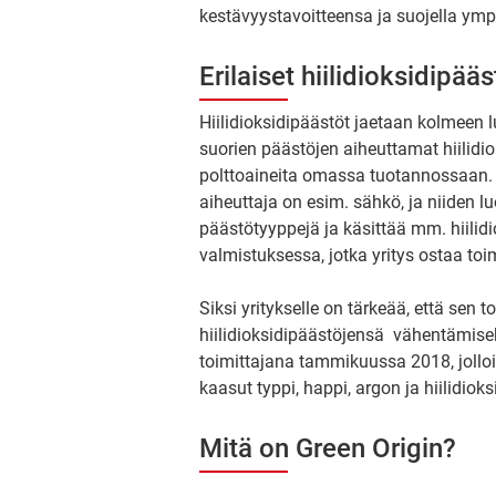
kestävyystavoitteensa ja suojella ymp
Erilaiset hiilidioksidipä
Hiilidioksidipäästöt jaetaan kolmeen 
suorien päästöjen aiheuttamat hiilidiok
polttoaineita omassa tuotannossaan. 
aiheuttaja on esim. sähkö, ja niiden 
päästötyyppejä ja käsittää mm. hiilidi
valmistuksessa, jotka yritys ostaa toim
Siksi yritykselle on tärkeää, että sen t
hiilidioksidipäästöjensä vähentämiseks
toimittajana tammikuussa 2018, jollo
kaasut typpi, happi, argon ja hiilidioksi
Mitä on Green Origin?