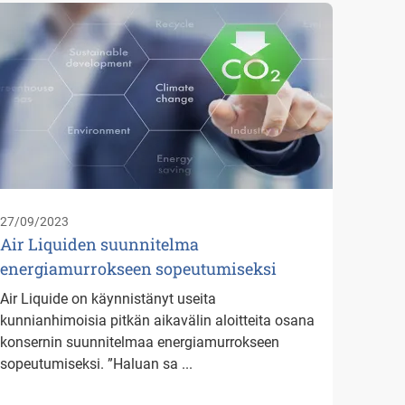
08/05/
Älyla
ympär
tuota
Air Liq
kulttuu
mukaise
27/09/2023
ratkais
Air Liquiden suunnitelma
energiamurrokseen sopeutumiseksi
Air Liquide on käynnistänyt useita
kunnianhimoisia pitkän aikavälin aloitteita osana
konsernin suunnitelmaa energiamurrokseen
sopeutumiseksi. ”Haluan sa ...