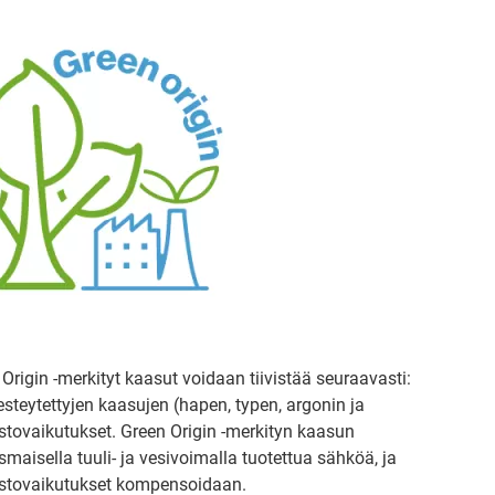
 Origin -merkityt kaasut voidaan tiivistää seuraavasti:
teytettyjen kaasujen (hapen, typen, argonin ja
mastovaikutukset. Green Origin -merkityn kaasun
aisella tuuli- ja vesivoimalla tuotettua sähköä, ja
mastovaikutukset kompensoidaan.