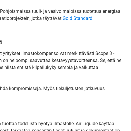
ohjoismaissa tuuli- ja vesivoimaloissa tuotettua energiaa
tioprojektein, jotka täyttävät
Gold Standard
a
t yritykset ilmastokompensoivat merkittävästi Scope 3 -
sten on helpompi saavuttaa kestävyystavoitteensa. Se, että ne
ee niistä entistä kilpailukykyisempiä ja vaikuttaa
tehdä kompromisseja. Myös tiekuljetusten jatkuvuus
 tuottaa todellista hyötyä ilmastolle, Air Liquide käyttää
sesti tarkastaa konseptin tiedot, rutiinit ja dokumentaation