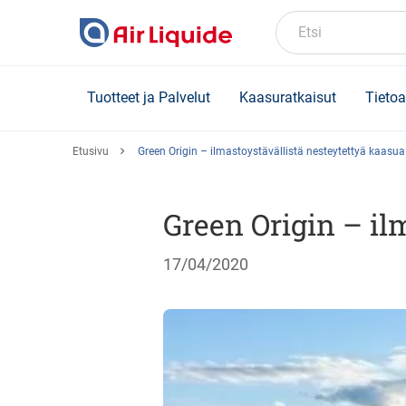
Skip
to
Etsi
main
content
Tuotteet ja Palvelut
Kaasuratkaisut
Tietoa
Etusivu
Green Origin – ilmastoystävällistä nesteytettyä kaasua
Green Origin – il
17/04/2020