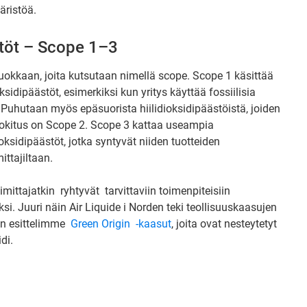
äristöä.
ästöt – Scope 1–3
luokkaan, joita kutsutaan nimellä scope. Scope 1 käsittää
sidipäästöt, esimerkiksi kun yritys käyttää fossiilisia
Puhutaan myös epäsuorista hiilidioksidipäästöistä, joiden
luokitus on Scope 2. Scope 3 kattaa useampia
oksidipäästöt, jotka syntyvät niiden tuotteiden
ittajiltaan.
oimittajatkin ryhtyvät tarvittaviin toimenpiteisiin
i. Juuri näin Air Liquide i Norden teki teollisuuskaasujen
in esittelimme
Green Origin -kaasut
, joita ovat nesteytetyt
di.