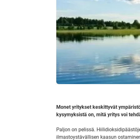
Monet yritykset keskittyvät ympärist
kysymyksistä on, mitä yritys voi tehd
Paljon on pelissä. Hiilidioksidipäästö
ilmastoystävällisen kaasun ostaminen 