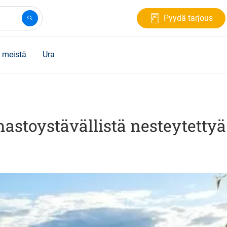
Pyydä tarjous
 meistä
Ura
mastoystävällistä nesteytetty