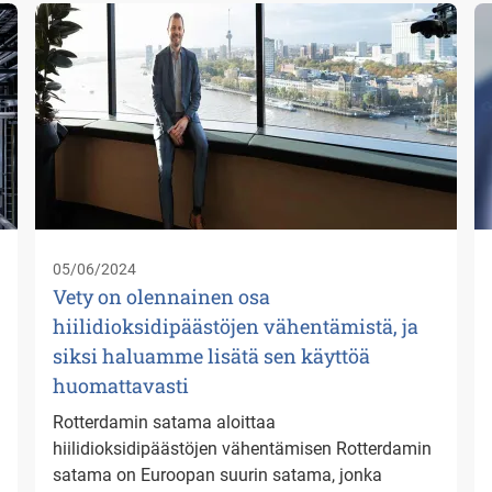
05/06/2024
Vety on olennainen osa
hiilidioksidipäästöjen vähentämistä, ja
siksi haluamme lisätä sen käyttöä
huomattavasti
Rotterdamin satama aloittaa
hiilidioksidipäästöjen vähentämisen Rotterdamin
satama on Euroopan suurin satama, jonka