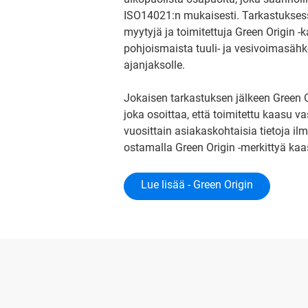
ISO14021:n mukaisesti. Tarkastuksessa
myytyjä ja toimitettuja Green Origin
pohjoismaista tuuli- ja vesivoimasäh
ajanjaksolle.
Jokaisen tarkastuksen jälkeen Green O
joka osoittaa, että toimitettu kaasu v
vuosittain asiakaskohtaisia ​​tietoja 
ostamalla Green Origin -merkittyä kaa
Lue lisää - Green Origin