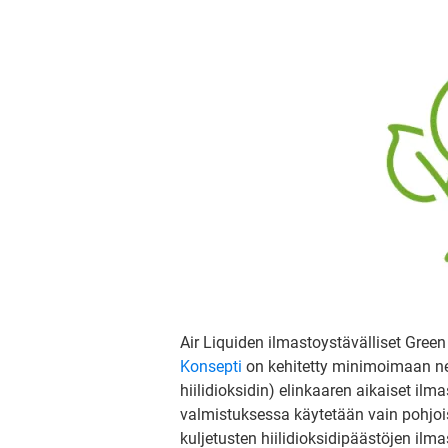
Air Liquiden ilmastoystävälliset Green
Konsepti
on kehitetty minimoimaan nes
hiilidioksidin) elinkaaren aikaiset il
valmistuksessa käytetään vain pohjoism
kuljetusten hiilidioksidipäästöjen il