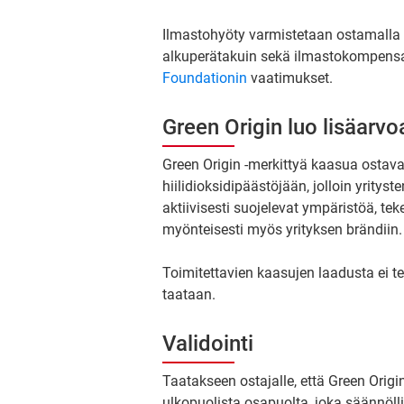
Ilmastohyöty varmistetaan ostamalla P
alkuperätakuin sekä ilmastokompensaa
Foundationin
vaatimukset.
Green Origin luo lisäarvo
Green Origin -merkittyä kaasua ostava
hiilidioksidipäästöjään, jolloin yrity
aktiivisesti suojelevat ympäristöä, tek
myönteisesti myös yrityksen brändiin.
Toimitettavien kaasujen laadusta ei 
taataan.
Validointi
Taatakseen ostajalle, että Green Origin
ulkopuolista osapuolta, joka säännölli