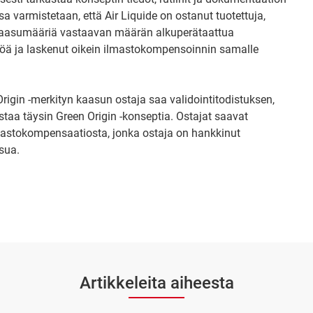
 varmistetaan, että Air Liquide on ostanut tuotettuja,
 -kaasumääriä vastaavan määrän alkuperätaattua
köä ja laskenut oikein ilmastokompensoinnin samalle
rigin -merkityn kaasun ostaja saa validointitodistuksen,
astaa täysin Green Origin -konseptia. Ostajat saavat
ilmastokompensaatiosta, jonka ostaja on hankkinut
sua.
Artikkeleita aiheesta