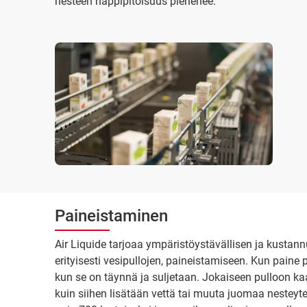
nesteen happipitoisuus pienenee.
Paineistaminen
Air Liquide tarjoaa ympäristöystävällisen ja kusta
erityisesti vesipullojen, paineistamiseen. Kun paine p
kun se on täynnä ja suljetaan. Jokaiseen pulloon ka
kuin siihen lisätään vettä tai muuta juomaa nesteyte