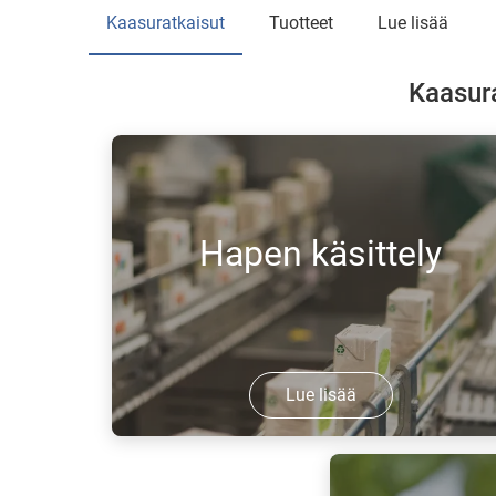
Kaasuratkaisut
Tuotteet
Lue lisää
Kaasura
Hapen käsittely
Lue lisää
Toimitamme hapenpoistomenetelmät
hapen poistamiseen juomista, mikä