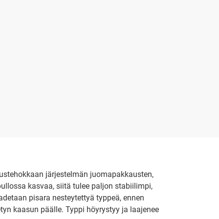
nnustehokkaan järjestelmän juomapakkausten,
ullossa kasvaa, siitä tulee paljon stabiilimpi,
adetaan pisara nesteytettyä typpeä, ennen
tyn kaasun päälle. Typpi höyrystyy ja laajenee