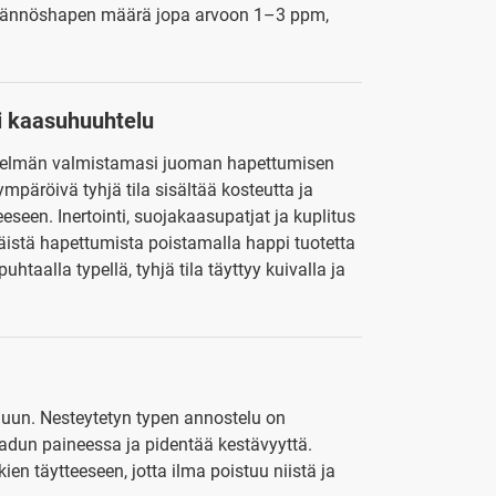
jäännöshapen määrä jopa arvoon 1–3 ppm,
ai kaasuhuuhtelu
etelmän valmistamasi juoman hapettumisen
päröivä tyhjä tila sisältää kosteutta ja
eeseen. Inertointi, suojakaasupatjat ja kuplitus
äistä hapettumista poistamalla happi tuotetta
taalla typellä, tyhjä tila täyttyy kuivalla ja
eluun. Nesteytetyn typen annostelu on
aadun paineessa ja pidentää kestävyyttä.
ien täytteeseen, jotta ilma poistuu niistä ja