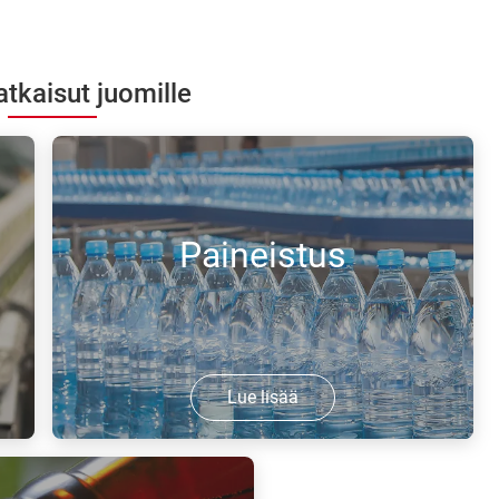
tkaisut juomille
Paineistus
Lue lisää
Kun paine pullossa on suurempi,
täytetty ja suljettu pullo on erittäin