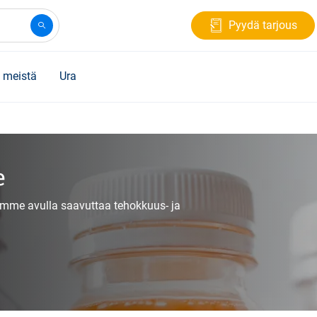
Pyydä tarjous
 meistä
Ura
e
jemme avulla saavuttaa tehokkuus- ja