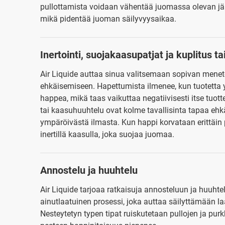
pullottamista voidaan vähentää juomassa olevan 
mikä pidentää juoman säilyvyysaikaa.
Inertointi, suojakaasupatjat ja kuplitus t
Air Liquide auttaa sinua valitsemaan sopivan men
ehkäisemiseen. Hapettumista ilmenee, kun tuotetta ym
happea, mikä taas vaikuttaa negatiivisesti itse tuott
tai kaasuhuuhtelu ovat kolme tavallisinta tapaa ehk
ympäröivästä ilmasta. Kun happi korvataan erittäin puh
inertillä kaasulla, joka suojaa juomaa.
Annostelu ja huuhtelu
Air Liquide tarjoaa ratkaisuja annosteluun ja huuht
ainutlaatuinen prosessi, joka auttaa säilyttämään l
Nesteytetyn typen tipat ruiskutetaan pullojen ja purkk