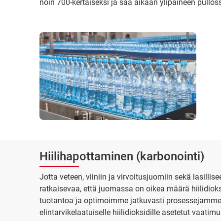
noin 700-kertaiseksi ja saa aikaan ylipaineen pullos
Hiilihapottaminen (karbonointi)
Jotta veteen, viiniin ja virvoitusjuomiin sekä lasillis
ratkaisevaa, että juomassa on oikea määrä hiilidio
tuotantoa ja optimoimme jatkuvasti prosessejamme,
elintarvikelaatuiselle hiilidioksidille asetetut va