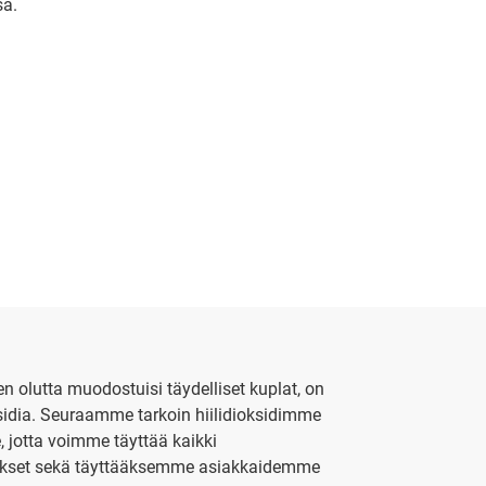
sa.
een olutta muodostuisi täydelliset kuplat, on
ksidia. Seuraamme tarkoin hiilidioksidimme
 jotta voimme täyttää kaikki
atimukset sekä täyttääksemme asiakkaidemme