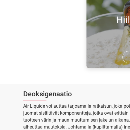
suojaa niitä hapettumiselta.
Hii
Oikea hiilihapotus
tärkeä täydellisten
aikaansaamiseksi 
Deoksigenaatio
Air Liquide voi auttaa tarjoamalla ratkaisun, joka p
juomat sisältävät komponentteja, jotka ovat erittäin 
tuotteen värin ja maun muuttumisen jakelun aikana.
aiheuttaa muutoksia. Johtamalla (kuplittamalla) ine