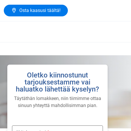
Osta kaasusi täältä!
Oletko kiinnostunut
tarjouksestamme vai
haluatko lähettää kyselyn?
Täytäthän lomakkeen, niin tiimimme ottaa
sinuun yhteyttä mahdollisimman pian.