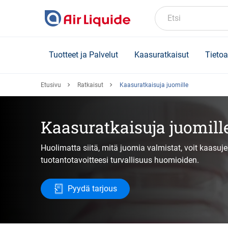
Skip
to
Etsi
main
content
Tuotteet ja Palvelut
Kaasuratkaisut
Tietoa
Etusivu
Ratkaisut
Kaasuratkaisuja juomille
Kaasuratkaisuja juomill
Huolimatta siitä, mitä juomia valmistat, voit kaasu
tuotantotavoitteesi turvallisuus huomioiden.
Pyydä tarjous