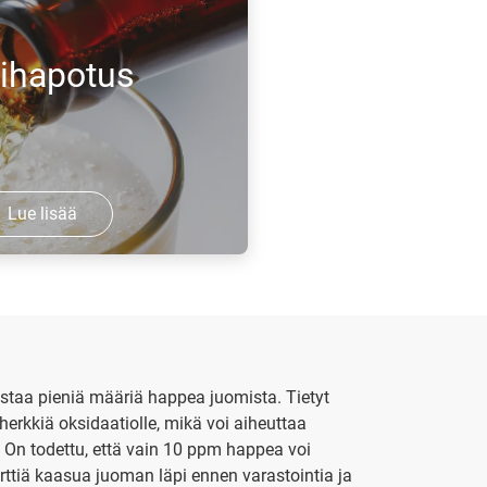
stabiili.
lihapotus
Lue lisää
 on ratkaisevan
 kuplien
juomissa.
oistaa pieniä määriä happea juomista. Tietyt
herkkiä oksidaatiolle, mikä voi aiheuttaa
 On todettu, että vain 10 ppm happea voi
rttiä kaasua juoman läpi ennen varastointia ja