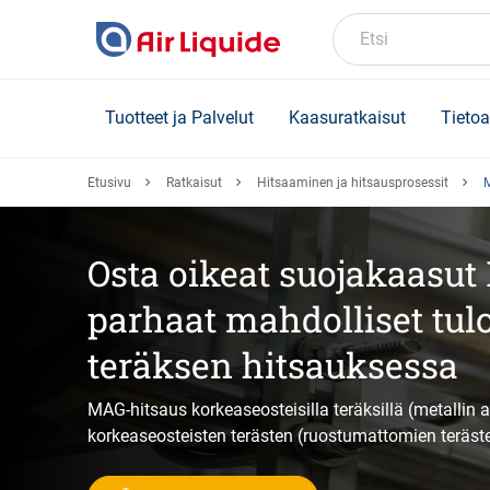
Skip
to
Etsi
main
content
Tuotteet ja Palvelut
Kaasuratkaisut
Tietoa
Etusivu
Ratkaisut
Hitsaaminen ja hitsausprosessit
M
Osta oikeat suojakaasut
parhaat mahdolliset tul
teräksen hitsauksessa
MAG-hitsaus korkeaseosteisilla teräksillä (metallin a
korkeaseosteisten terästen (ruostumattomien teräste