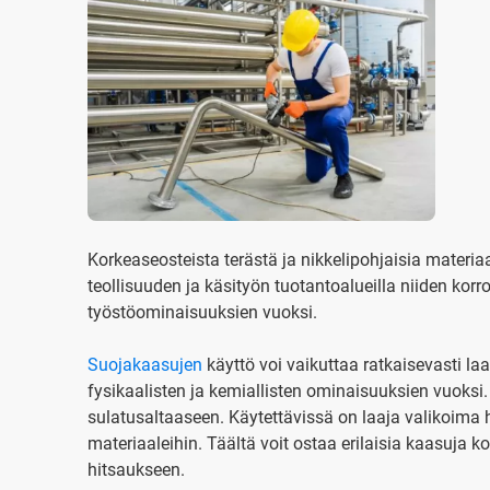
Korkeaseosteista terästä ja nikkelipohjaisia materi
teollisuuden ja käsityön tuotantoalueilla niiden kor
työstöominaisuuksien vuoksi.
Suojakaasujen
käyttö voi vaikuttaa ratkaisevasti la
fysikaalisten ja kemiallisten ominaisuuksien vuoksi.
sulatusaltaaseen. Käytettävissä on laaja valikoima h
materiaaleihin. Täältä voit ostaa erilaisia kaasuja 
hitsaukseen.