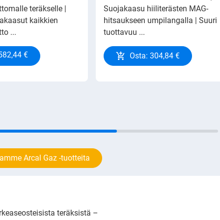
tomalle teräkselle |
Suojakaasu hiiliterästen MAG-
akaasut kaikkien
hitsaukseen umpilangalla | Suuri
o ...
tuottavuu ...
582,44 €
Osta: 304,84 €
amme Arcal Gaz -tuotteita
keaseosteisista teräksistä –