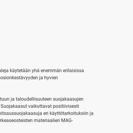
aaleja käytetään yhä enemmän erilaisissa
roosionkestävyyden ja hyvien
atuun ja taloudellisuuteen suojakaasujen
 Suojakaasut vaikuttavat positiivisesti
itsaussuojakaasuja eri käyttötarkoituksiin ja
korkeaseosteisten materiaalien MAG-