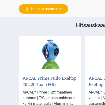
Kaasun ostaminen
Hitsauskaa
ARCAL Prime Pullo Exeltop
ARCAL C
50L 200 bar (EOI)
Exeltop 
ARCAL™ Prime : Optimaalinen
ARCAL™ C
puhtaus | TIG- ja plasmahitsaus
valinta |
kaikki materiaalit | Alumiinin ja
austeniitti