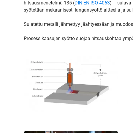
hitsausmenetelmä 135 (
DIN EN ISO 4063
) – sulava 
syötetään mekaanisesti langansyöttölaitteella ja su
Sulatettu metalli jähmettyy jäähtyessään ja muodosta
Prosessikaasujen syöttö suojaa hitsauskohtaa ympä