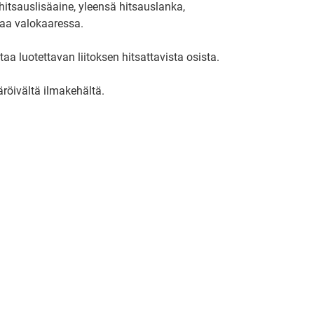
hitsauslisäaine, yleensä hitsauslanka,
laa valokaaressa.
a luotettavan liitoksen hitsattavista osista.
röivältä ilmakehältä.