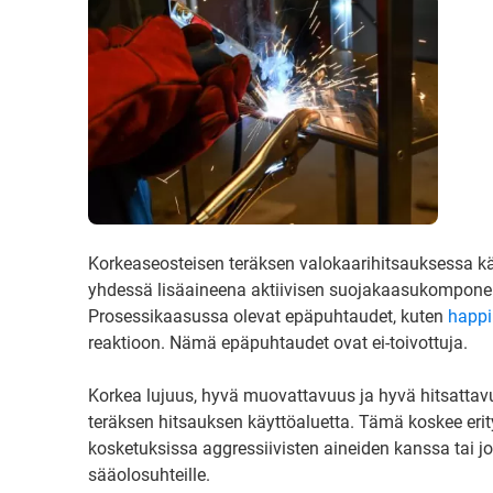
Korkeaseosteisen teräksen valokaarihitsauksessa kä
yhdessä lisäaineena aktiivisen suojakaasukomponenti
Prosessikaasussa olevat epäpuhtaudet, kuten
happi
reaktioon. Nämä epäpuhtaudet ovat ei-toivottuja.
Korkea lujuus, hyvä muovattavuus ja hyvä hitsattav
teräksen hitsauksen käyttöaluetta. Tämä koskee erit
kosketuksissa aggressiivisten aineiden kanssa tai j
sääolosuhteille.