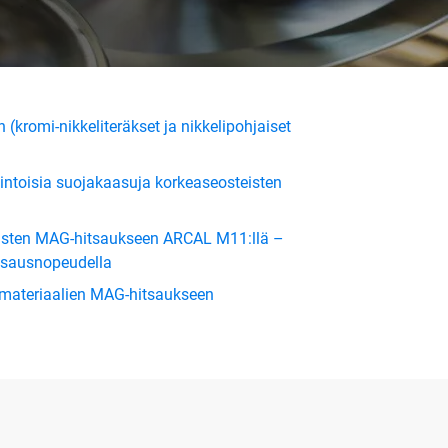
(kromi-nikkeliteräkset ja nikkelipohjaiset
ntoisia suojakaasuja korkeaseosteisten
rästen MAG-hitsaukseen ARCAL M11:llä –
tsausnopeudella
 materiaalien MAG-hitsaukseen