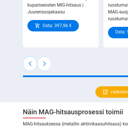
kupariseosten MIG-hitsaus |
ruostumat
Juurensuojakaasu
MAG-suoj
ruostumatt
Osta: 397,96 €
Osta: 
valikoim
Näin MAG-hitsausprosessi toimii
MAG-hitsauksessa (metallin aktiivikaasuhitsaus) kor