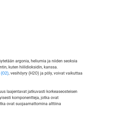
ytetään argonia, heliumia ja niiden seoksia
n, kuten hiilidioksidin, kanssa.
 (O2)
, vesihöyry (H2O) ja pöly, voivat vaikuttaa
uus laajentavat jatkuvasti korkeaseosteisen
yisesti komponentteja, jotka ovat
otka ovat suojaamattomina alttiina