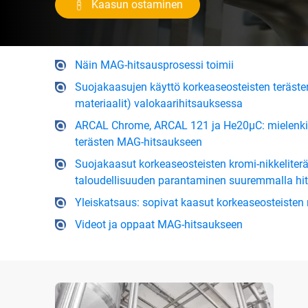
Kaasun ostaminen
Näin MAG-hitsausprosessi toimii
Suojakaasujen käyttö korkeaseosteisten terästen 
materiaalit) valokaarihitsauksessa
ARCAL Chrome, ARCAL 121 ja He20µC: mielenkii
terästen MAG-hitsaukseen
Suojakaasut korkeaseosteisten kromi-nikkelite
taloudellisuuden parantaminen suuremmalla hi
Yleiskatsaus: sopivat kaasut korkeaseosteisten
Videot ja oppaat MAG-hitsaukseen