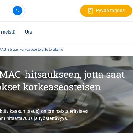
Pyydä tarjous
 meistä
Ura
AG-hitsaus korkeaseosteisille teräksille
 MAG-hitsaukseen, jotta saat
okset korkeaseosteisen
ktiivikaasuhitsaus) on ominaista erityisesti
n) hitsattavuus ja työstettävyys.