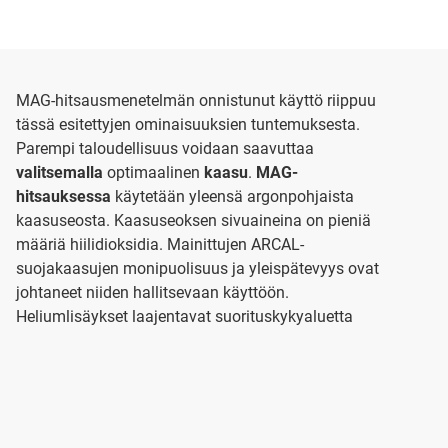
MAG-hitsausmenetelmän onnistunut käyttö riippuu
tässä esitettyjen ominaisuuksien tuntemuksesta.
Parempi taloudellisuus voidaan saavuttaa
valitsemalla
optimaalinen
kaasu
.
MAG-
hitsauksessa
käytetään yleensä argonpohjaista
kaasuseosta. Kaasuseoksen sivuaineina on pieniä
määriä hiilidioksidia. Mainittujen ARCAL-
suojakaasujen monipuolisuus ja yleispätevyys ovat
johtaneet niiden hallitsevaan käyttöön.
Heliumlisäykset laajentavat suorituskykyaluetta