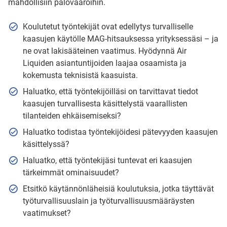
mahdollisiin palovaaroihin.
Koulutetut työntekijät ovat edellytys turvalliselle
kaasujen käytölle MAG-hitsauksessa yrityksessäsi – ja
ne ovat lakisääteinen vaatimus. Hyödynnä Air
Liquiden asiantuntijoiden laajaa osaamista ja
kokemusta teknisistä kaasuista.
Haluatko, että työntekijöilläsi on tarvittavat tiedot
kaasujen turvallisesta käsittelystä vaarallisten
tilanteiden ehkäisemiseksi?
Haluatko todistaa työntekijöidesi pätevyyden kaasujen
käsittelyssä?
Haluatko, että työntekijäsi tuntevat eri kaasujen
tärkeimmät ominaisuudet?
Etsitkö käytännönläheisiä koulutuksia, jotka täyttävät
työturvallisuuslain ja työturvallisuusmääräysten
vaatimukset?