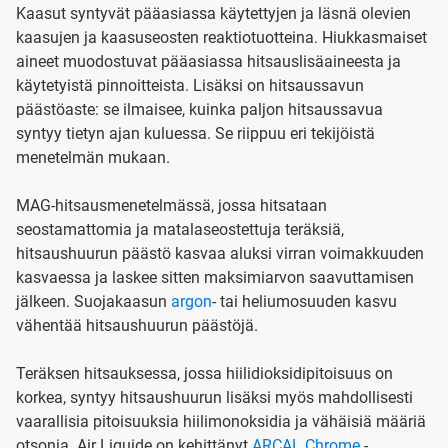
Kaasut syntyvät pääasiassa käytettyjen ja läsnä olevien
kaasujen ja kaasuseosten reaktiotuotteina. Hiukkasmaiset
aineet muodostuvat pääasiassa hitsauslisäaineesta ja
käytetyistä pinnoitteista. Lisäksi on hitsaussavun
päästöaste: se ilmaisee, kuinka paljon hitsaussavua
syntyy tietyn ajan kuluessa. Se riippuu eri tekijöistä
menetelmän mukaan.
MAG-hitsausmenetelmässä, jossa hitsataan
seostamattomia ja matalaseostettuja teräksiä,
hitsaushuurun päästö kasvaa aluksi virran voimakkuuden
kasvaessa ja laskee sitten maksimiarvon saavuttamisen
jälkeen. Suojakaasun
argon
- tai heliumosuuden kasvu
vähentää hitsaushuurun päästöjä.
Teräksen hitsauksessa, jossa hiilidioksidipitoisuus on
korkea, syntyy hitsaushuurun lisäksi myös mahdollisesti
vaarallisia pitoisuuksia hiilimonoksidia ja vähäisiä määriä
otsonia. Air Liquide on kehittänyt
ARCAL Chrome
-