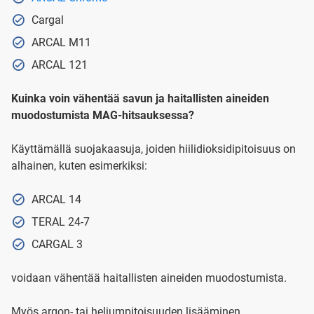
Cargal
ARCAL M11
ARCAL 121
Kuinka voin vähentää savun ja haitallisten aineiden
muodostumista MAG-hitsauksessa?
Käyttämällä suojakaasuja, joiden hiilidioksidipitoisuus on
alhainen, kuten esimerkiksi:
ARCAL 14
TERAL 24-7
CARGAL 3
voidaan vähentää haitallisten aineiden muodostumista.
Myös argon- tai heliumpitoisuuden lisääminen