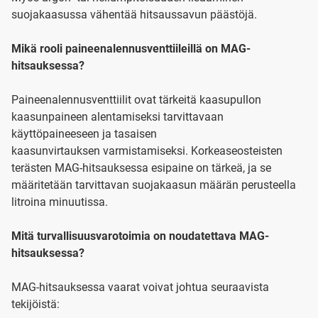
suojakaasussa vähentää hitsaussavun päästöjä.
Mikä rooli paineenalennusventtiileillä on MAG-
hitsauksessa?
Paineenalennusventtiilit ovat tärkeitä kaasupullon
kaasunpaineen alentamiseksi tarvittavaan
käyttöpaineeseen ja tasaisen
kaasunvirtauksen varmistamiseksi. Korkeaseosteisten
terästen MAG-hitsauksessa esipaine on tärkeä, ja se
määritetään tarvittavan suojakaasun määrän perusteella
litroina minuutissa.
Mitä turvallisuusvarotoimia on noudatettava MAG-
hitsauksessa?
MAG-hitsauksessa vaarat voivat johtua seuraavista
tekijöistä: