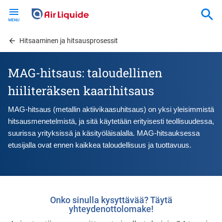
Skip
to
main
content
Hitsaaminen ja hitsausprosessit
MAG-hitsaus: taloudellinen
hiiliteräksen kaarihitsaus
MAG-hitsaus (metallin aktiivikaasuhitsaus) on yksi yleisimmistä 
hitsausmenetelmistä, ja sitä käytetään erityisesti teollisuudessa, 
suurissa yrityksissä ja käsityöläisalalla. MAG-hitsauksessa 
etusijalla ovat ennen kaikkea taloudellisuus ja tuottavuus.
Onko sinulla kysyttävää? Täytä
yhteydenottolomake!