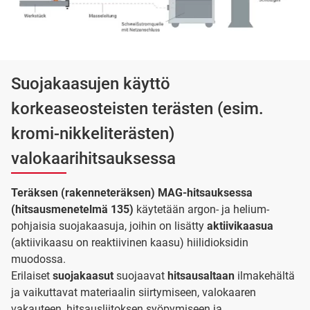
Suojakaasujen käyttö
korkeaseosteisten terästen (esim.
kromi-nikkeliterästen)
valokaarihitsauksessa
Teräksen (rakenneteräksen) MAG-hitsauksessa
(hitsausmenetelmä 135)
käytetään argon- ja helium-
pohjaisia suojakaasuja, joihin on lisätty
aktiivikaasua
(aktiivikaasu on reaktiivinen kaasu) hiilidioksidin
muodossa.
Erilaiset
suojakaasut
suojaavat
hitsausaltaan
ilmakehältä
ja vaikuttavat materiaalin siirtymiseen, valokaaren
vakauteen, hitsausliitoksen syöpymiseen ja