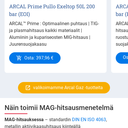
ARCAL Prime Pullo Exeltop 50L 200
ARCA
bar (EOI)
bar (
ARCAL™ Prime : Optimaalinen puhtaus | TIG-
ARCAL
ja plasmahitsaus kaikki materiaalit |
hitsau
Alumiinin ja kupariseosten MIG-hitsaus |
ruost
Juurensuojakaasu
suojak
Os
Osta: 397,96 €
valikoimamme Arcal Gaz -tuotteita
Näin toimii MAG-hitsausmenetelmä
MAG-hitsauksessa
– standardin
DIN EN ISO 4063
,
metallin aktiivikaasuhitsaus kiinteällä