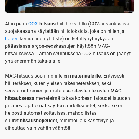
Alun perin
CO2
-hitsaus
hiilidioksidilla (CO2-hitsauksessa
suojakaasuna käytetään hiilidioksidia, joka on hiilen ja
hapen
kemiallinen yhdiste) on kehittynyt nykyään
pääasiassa argon-seoskaasujen käyttöön MAG-
hitsauksessa. Tämän seurauksena CO2-hitsaus on jäänyt
yhä enemmän taka-alalle.
MAG-hitsaus sopii monille eri
materiaaleille
. Erityisesti
hiiliteräksen, kuten yleisen rakenneteräksen, sekä
seostamattomien ja matalaseosteisten terästen
MAG-
hitsauksessa
menetelmä takaa korkean taloudellisuuden
ja lähes rajattomat käyttömahdollisuudet, koska se on
helposti automatisoitavissa, mahdollistaa
suuret
hitsausnopeudet
, minimoi jälkikäsittelyn ja
aiheuttaa vain vähän vääntöä.