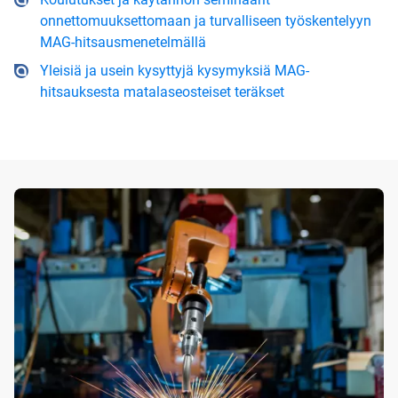
onnettomuuksettomaan ja turvalliseen työskentelyyn
MAG-hitsausmenetelmällä
Yleisiä ja usein kysyttyjä kysymyksiä MAG-
hitsauksesta matalaseosteiset teräkset