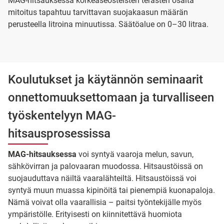
MAG-hitsauksessa korkeaseosteisten terästen osalta
mitoitus tapahtuu tarvittavan suojakaasun määrän
perusteella litroina minuutissa. Säätöalue on 0–30 litraa.
Koulutukset ja käytännön seminaarit
onnettomuuksettomaan ja turvalliseen
työskentelyyn MAG-
hitsausprosessissa
MAG-hitsauksessa
voi syntyä vaaroja melun, savun,
sähkövirran ja palovaaran muodossa. Hitsaustöissä on
suojauduttava näiltä vaaralähteiltä. Hitsaustöissä voi
syntyä muun muassa kipinöitä tai pienempiä kuonapaloja.
Nämä voivat olla vaarallisia – paitsi työntekijälle myös
ympäristölle. Erityisesti on kiinnitettävä huomiota