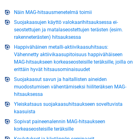
Näin MAG-hitsausmenetelmä toimii
Suojakaasujen käyttö valokaarihitsauksessa ei-
seostettujen ja matalaseostettujen terästen (esim.
rakenneterästen) hitsauksessa
Happivähäinen metalli-aktiivikaasuhitsaus:
Vähennetty aktiivikaasupitoisuus happivähäiseen
MAG-hitsaukseen korkeaseosteisille teräksille, joilla on
erittäin hyvät hitsausominaisuudet
Suojakaasut savun ja haitallisten aineiden
muodostumisen vähentämiseksi hiiliteräksen MAG-
hitsauksessa
Yleiskatsaus suojakaasuhitsaukseen soveltuvista
kaasuista
Sopivat paineenalennin MAG-hitsaukseen
korkeaseosteisille teräksille
Koulutukset ja käytännön seminaarit