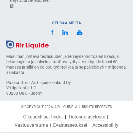
Käyttöturvatiedotteet
SEURAA MEITÄ
Maailman johtava teollisuuden ja terveydenhoitoalan kaasuja,
teknologioita ja palveluja tuottava yritys. Air Liquide toimii 60
maassa ja sillä on 66 500 työntekijää ja se palvelee yli 4 miljoonaa
asiakasta.
Pääkonttori - Air Liquide Finland Oy
Yrttipellontie 1 C
90230 Oulu - Suomi
© COPYRIGHT 2026, AIR LIQUIDE. ALL RIGHTS RESERVED
Oikeudelliset tiedot
Tietosuojaseloste
Vastuuvarauma
Evästeasetukset
Accessibility