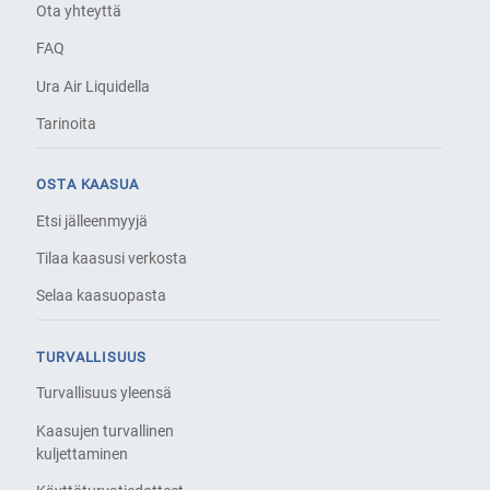
Ota yhteyttä
FAQ
Ura Air Liquidella
Tarinoita
OSTA KAASUA
Etsi jälleenmyyjä
Tilaa kaasusi verkosta
Selaa kaasuopasta
TURVALLISUUS
Turvallisuus yleensä
Kaasujen turvallinen
kuljettaminen