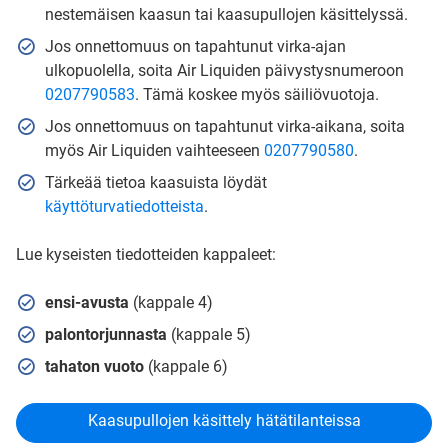
nestemäisen kaasun tai kaasupullojen käsittelyssä.
Jos onnettomuus on tapahtunut virka-ajan
ulkopuolella, soita Air Liquiden päivystysnumeroon
0207790583
. Tämä koskee myös säiliövuotoja.
Jos onnettomuus on tapahtunut virka-aikana, soita
myös Air Liquiden vaihteeseen
0207790580
.
Tärkeää tietoa kaasuista löydät
käyttöturvatiedotteista
.
Lue kyseisten tiedotteiden kappaleet:
ensi-avusta
(kappale 4)
palontorjunnasta
(kappale 5)
tahaton vuoto
(kappale 6)
Kaasupullojen käsittely hätätilanteissa