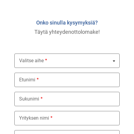
Onko sinulla kysymyksiä?
Täytä yhteydenottolomake!
Valitse aihe
Nothing selected
Etunimi
Sukunimi
Yrityksen nimi