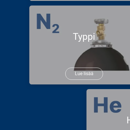
Työskenteletkö lämpöprosessien
parissa, vedenkäsittelyssä ja haluatko
parantaa prosessiesi suorituskykyä tai
vähentää päästöjä? Tarjoamme sinulle
Typpi
tarpeidesi mukaan happea sylintere ...
Lue lisää
Tarvitsetko typpeä
tuotantoprosesseihisi, elintarvikkeiden
pakkaamiseen tai jäähdytykseen?
Tarjoamme typpeä eri puhtausasteina
ja toimitusmuotoina, jotka sopivat
yksilöllisiin tarp ...