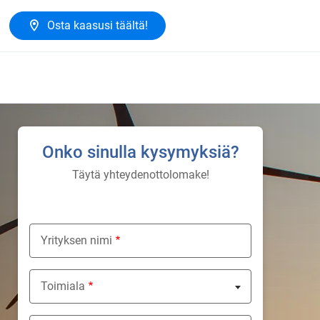
Osta kaasusi täältä!
Onko sinulla kysymyksiä?
Täytä yhteydenottolomake!
Yrityksen nimi
Toimiala
Nothing selected