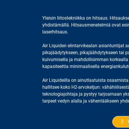
käyttämiseen ja hallitsemiseen teollisuusuuneiss
lämpökäsittelyprosessien aikana.
Yleisin liitostekniikka on hitsaus. Hitsauks
yhdistämällä. Hitsausmenetelmiä ovat esim
laserhitsaus.
Air Liquiden elintarvikealan asiantuntijat
pikajäädytykseen, pikajäähdytykseen tai
kuivumisella ja mahdollisimman korkealla tu
kapasiteettia minimaalisella energiankulut
Air Liquideilla on ainutlaatuista osaamist
hallitsee koko H2-arvoketjun: vähähiilisest
teknologiajohtaja ja pystyy tarjoamaan yk
tarpeet vedyn alalla ja vähentääkseen yhd