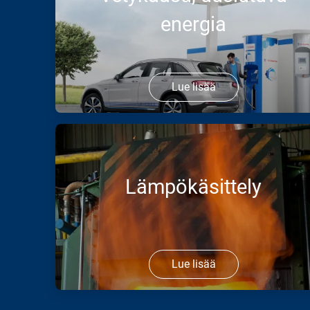
energia
Lue lisää
Air Liquide -konsernilla on kansainvälisesti
merkittävä rooli ratkaisujen ja innovaatioiden
aktiivisessa kehittämisessä uusiutuvan energian
alalla.
Lämpökäsittely
Lue lisää
Kaasu, laitteet ja palvelut ilmakehän luomiseen,