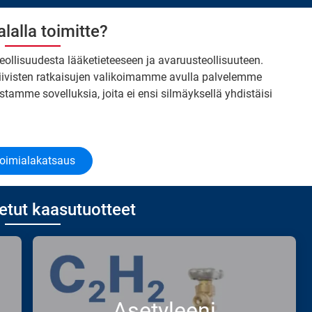
alalla toimitte?
oteollisuudesta lääketieteeseen ja avaruusteollisuuteen.
tiivisten ratkaisujen valikoimamme avulla palvelemme
stamme sovelluksia, joita ei ensi silmäyksellä yhdistäisi
oimialakatsaus
etut kaasutuotteet
Asetyleeni