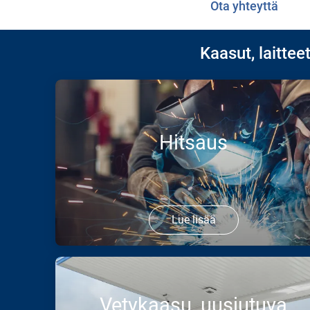
Ota yhteyttä
Kaasut, laitteet
Hitsaus
Lue lisää
Kaasut, laitteet ja palvelut kaikentyyppiseen
hitsaukseen.
Vetykaasu, uusiutuva