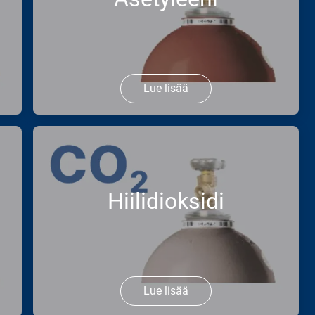
Lue lisää
Asetyleeni on välttämätön
hitsauksessa, leikkauksessa ja
juottamisessa. Toimitamme sinulle
erittäin puhdasta kaasua turvallisesti
Hiilidioksidi
pulloissa tai pullopaketeissa
työpajaasi tai raken ...
Lue lisää