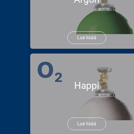
Lue lisää
Tarvitsetko argonia esimerkiksi MAG-
hitsaukseen, MIG-hitsaukseen tai TIG-
hitsaukseen? Kaasukatalogistamme
löydät sinulle sopivan argonin.
Happi
Lue lisää