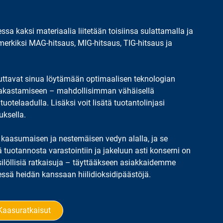
a
poistamaan hapen juomista, mikä suojaa niitä
hapettumiselta.
essa kaksi materiaalia liitetään toisiinsa sulattamalla ja
erkiksi MAG-hitsaus, MIG-hitsaus, TIG-hitsaus ja
 auttavat sinua löytämään optimaalisen teknologian
 pakastamiseen – mahdollisimman vähäisellä
otelaadulla. Lisäksi voit lisätä tuotantolinjasi
uksella.
a kaasumaisen ja nestemäisen vedyn alalla, ja se
ä tuotannosta varastointiin ja jakeluun asti konserni on
silöllisiä ratkaisuja – täyttääkseen asiakkaidemme
essä heidän kanssaan hiilidioksidipäästöjä.
Kaasuratkaisut