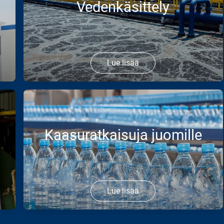
Vedenkäsittely
Lue lisää
Teknologiat ja tuotteet, jotka tukevat kestävää
vedenkäsittelyä pitkällä aikavälillä niin juomaveden
käsittelyssä kuin jätevesien puhdistuksessa.
Kaasuratkaisuja juomille
Lue lisää
Air Liquide toimittaa kaasuja, jotka auttavat mm.