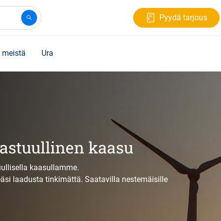
Pyydä tarjous
 meistä
Ura
astuullinen kaasu
uullisella kaasullamme.
äsi laadusta tinkimättä. Saatavilla nestemäisille