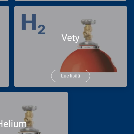
Olipa kyseessä juomateollisuus,
hitsaustekniikka tai kasvihuoneet –
hiilidioksidi on monipuolisesti
käytettävissä. Tarjoamme CO2:ta eri
Vety
puhtausasteina ja toimitusmuotoina,
jotka so ...
Lue lisää
Etsitkö puhdasta energialähdettä
teollisuuden tai liikenteen sovelluksiin?
Vetyämme on saatavana eri
puhtausasteina – pulloissa, nipuissa
Helium
tai suurina toimituksina.