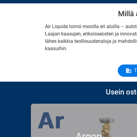
Millä 
Air Liquide toimii monilla eri aloilla – aut
Laajan kaasujen, erikoisseosten ja innova
lähes kaikkia teollisuudenaloja ja mahdolli
kaasuihin.
T
Usein ost
Argon