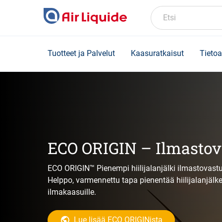
Skip
to
Etsi
main
content
Tuotteet ja Palvelut
Kaasuratkaisut
Tietoa
ECO ORIGIN – Ilmastov
ECO ORIGIN™ Pienempi hiilijalanjälki ilmastovast
Helppo, varmennettu tapa pienentää hiilijalanjälke
ilmakaasuille.
Lue lisää ECO ORIGINista