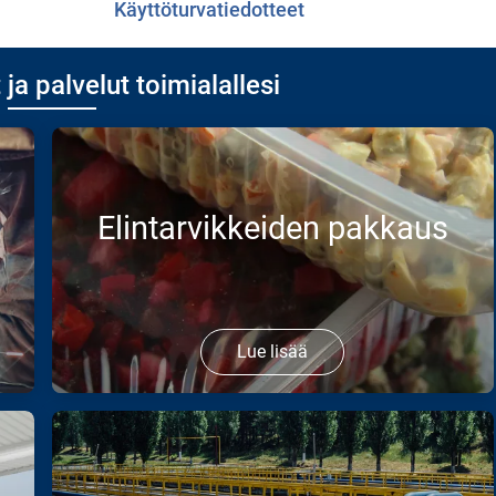
Käyttöturvatiedotteet
 ja palvelut toimialallesi
Elintarvikkeiden pakkaus
Lue lisää
Suojakaasupakkausten käyttö voi optimoida
elintarvikkeiden käsittely- ja jakeluprosessin, koska
se pidentää pakatun elintarvikkeen säilyvyyttä.