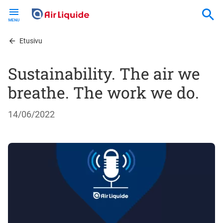
Skip
to
main
content
Etusivu
Sustainability. The air we
breathe. The work we do.
14/06/2022