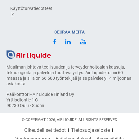
Käyttöturvatiedotteet
SEURAA MEITÄ
Maailman johtava teollisuuden ja terveydenhoitoalan kaasuja,
teknologioita ja palveluja tuottava yritys. Air Liquide toimii 60
maassa ja sillä on 66 500 työntekijää ja se palvelee yli 4 miljoonaa
asiakasta.
Pääkonttori - Air Liquide Finland Oy
Yrttipellontie 1 C
90230 Oulu - Suomi
© COPYRIGHT 2026, AIR LIQUIDE. ALL RIGHTS RESERVED
Oikeudelliset tiedot
Tietosuojaseloste
Vastuuvarauma
Evästeasetukset
Accessibility