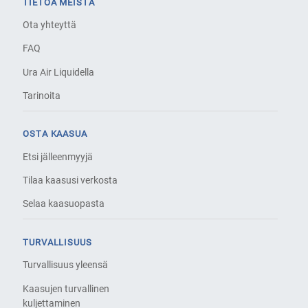
TIETOA MEISTÄ
Ota yhteyttä
FAQ
Ura Air Liquidella
Tarinoita
OSTA KAASUA
Etsi jälleenmyyjä
Tilaa kaasusi verkosta
Selaa kaasuopasta
TURVALLISUUS
Turvallisuus yleensä
Kaasujen turvallinen
kuljettaminen