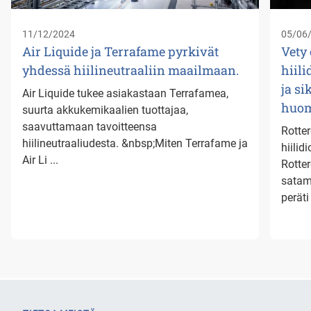
11/12/2024
05/06
Air Liquide ja Terrafame pyrkivät
Vety
yhdessä hiilineutraaliin maailmaan.
hiil
ja s
Air Liquide tukee asiakastaan Terrafamea,
huom
suurta akkukemikaalien tuottajaa,
saavuttamaan tavoitteensa
Rotte
hiilineutraaliudesta. &nbsp;Miten Terrafame ja
hiili
Air Li ...
Rotte
satam
peräti 