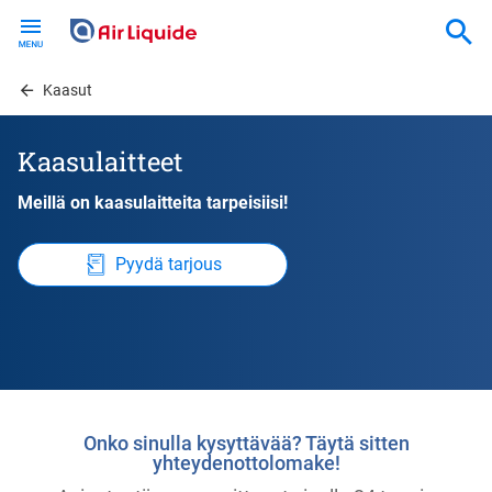
Skip
to
main
content
Kaasut
Kaasulaitteet
Meillä on kaasulaitteita tarpeisiisi!
Pyydä tarjous
Onko sinulla kysyttävää? Täytä sitten
yhteydenottolomake!