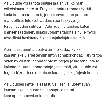
Air Liquide voi tarjota sinulle laajan valikoiman
erikoiskaasulaitteita. Erityissuunnittelumme täyttää
korkeimmat standardit, jotta saavutetaan parhaat
mahdolliset tulokset laadun, suorituskyvyn ja
turvallisuuden suhteen. Valmiiden laitteiden, kuten
paineensäätimien, lisäksi voimme tarjota sinulle myös
täydellisiä keskitettyjä kaasunjakelujärjestelmiä.
Asennussuunnittelupalvelumme kattaa kaikki
kaasunjakelujärjestelmiin liittyvät näkökohdat. Tarvitsitpa
sitten nykyisten laboratoriotoimintojen jälkiasennusta tai
kokonaan uutta laboratoriojärjestelmää, Air Liquide voi
tarjota täydellisen ratkaisun kaasunjakelujärjestelmääsi.
Air Liquiden laitteilla saat turvallisen ja luotettavan
kaasunjakelun suoraan kaasupullosta tai
kaasuputkistoverkoston kautta.