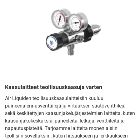
Kaasulaitteet teollisuuskaasuja varten
Air Liquiden teollisuuskaasulaitteisiin kuuluu
paineenalennusventtiilejä ja virtauksen säätöventtiilejä
sekä keskitettyjen kaasunjakelujärjestelmien laitteita, kuten
kaasunjakokeskuksia, paneeleita, letkuja, venttiileitä ja
napautuspisteitä. Tarjoamme laitteita monenlaisiin
teollisiin sovelluksiin, kuten hitsaukseen ja leikkaukseen