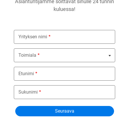
Asiantuntijamme soittavat sinulle 24 tunnin
kuluessa!
Yrityksen nimi
Toimiala
Nothing selected
Etunimi
Sukunimi