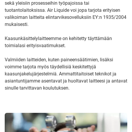
sekä yleisiin prosesseihin työpajoissa tai
tuotantolaitoksissa. Air Liquide voi jopa tarjota erityisen
valikoiman laitteita elintarvikesovelluksiin EY:n 1935/2004
mukaisesti.
Kaasunkäsittelylaitteemme on kehitetty täyttämään
toimialasi erityisvaatimukset.
Valmiiden laitteiden, kuten paineensäätimien, lisäksi
voimme tarjota myös täydellisiä keskitettyjä
kaasunjakelujärjestelmiä. Ammattitaitoiset teknikot ja
asiantuntijamme asentavat ja huoltavat laitteesi ja antavat
sinulle tarvittavan koulutuksen.