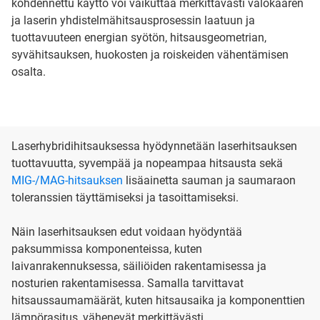
kohdennettu käyttö voi vaikuttaa merkittävästi valokaaren
ja laserin yhdistelmähitsausprosessin laatuun ja
tuottavuuteen energian syötön, hitsausgeometrian,
syvähitsauksen, huokosten ja roiskeiden vähentämisen
osalta.
Laserhybridihitsauksessa hyödynnetään laserhitsauksen
tuottavuutta, syvempää ja nopeampaa hitsausta sekä
MIG-/MAG-hitsauksen
lisäainetta sauman ja saumaraon
toleranssien täyttämiseksi ja tasoittamiseksi.
Näin laserhitsauksen edut voidaan hyödyntää
paksummissa komponenteissa, kuten
laivanrakennuksessa, säiliöiden rakentamisessa ja
nosturien rakentamisessa. Samalla tarvittavat
hitsaussaumamäärät, kuten hitsausaika ja komponenttien
lämpörasitus, vähenevät merkittävästi.