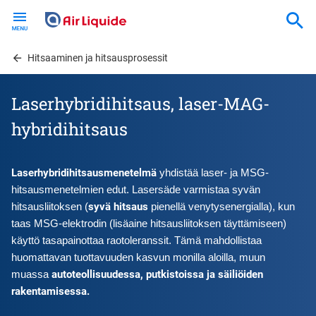
Skip
to
main
content
Hitsaaminen ja hitsausprosessit
Laserhybridihitsaus, laser-MAG-
hybridihitsaus
Laserhybridihitsausmenetelmä 
yhdistää laser- ja MSG-
hitsausmenetelmien edut. Lasersäde varmistaa syvän 
syvä hitsaus 
hitsausliitoksen (
pienellä venytysenergialla), kun 
taas MSG-elektrodin (lisäaine hitsausliitoksen täyttämiseen) 
käyttö tasapainottaa raotoleranssit. Tämä mahdollistaa 
huomattavan tuottavuuden kasvun monilla aloilla, muun 
autoteollisuudessa, putkistoissa ja säiliöiden 
muassa 
rakentamisessa.