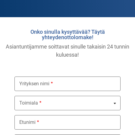
Onko sinulla kysyttävää? Täytä
yhteydenottolomake!
Asiantuntijamme soittavat sinulle takaisin 24 tunnin
kuluessa!
Yrityksen nimi
Toimiala
Nothing selected
Etunimi