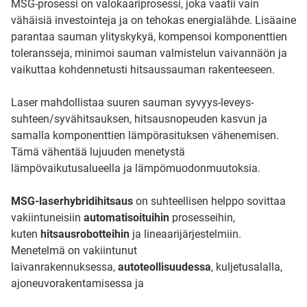
MSG-prosessi on valokaariprosessi, joka vaatii vain
vähäisiä investointeja ja on tehokas energialähde. Lisäaine
parantaa sauman ylityskykyä, kompensoi komponenttien
toleransseja, minimoi sauman valmistelun vaivannäön ja
vaikuttaa kohdennetusti hitsaussauman rakenteeseen.
Laser mahdollistaa suuren sauman syvyys-leveys-
suhteen/syvähitsauksen, hitsausnopeuden kasvun ja
samalla komponenttien lämpörasituksen vähenemisen.
Tämä vähentää lujuuden menetystä
lämpövaikutusalueella ja lämpömuodonmuutoksia.
MSG-laserhybridihitsaus
on suhteellisen helppo sovittaa
vakiintuneisiin
automatisoituihin
prosesseihin,
kuten
hitsausrobotteihin
ja lineaarijärjestelmiin.
Menetelmä on vakiintunut
laivanrakennuksessa,
autoteollisuudessa
, kuljetusalalla,
ajoneuvorakentamisessa ja