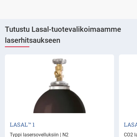
Tutustu Lasal-tuotevalikoimaamme
laserhitsaukseen
LASAL™ 1
LASA
Typpi lasersovelluksiin | N2
CO2 l