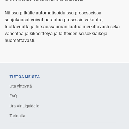
Näissä pitkälle automatisoiduissa prosesseissa
suojakaasut voivat parantaa prosessin vakautta,
tuottavuutta ja hitsaussauman laatua merkittävästi sekä
vähentää jälkikäsittelyä ja laitteiden seisokkiaikoja
huomattavasti.
TIETOA MEISTÄ
Ota yhteyttä
FAQ
Ura Air Liquidella
Tarinoita