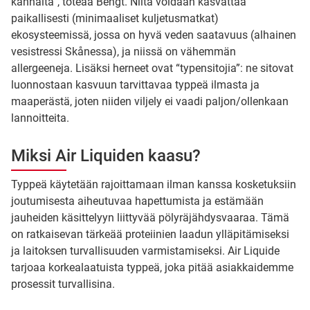
kannalta”, toteaa Bengt. Niitä voidaan kasvattaa
paikallisesti (minimaaliset kuljetusmatkat)
ekosysteemissä, jossa on hyvä veden saatavuus (alhainen
vesistressi Skånessa), ja niissä on vähemmän
allergeeneja. Lisäksi herneet ovat “typensitojia”: ne sitovat
luonnostaan kasvuun tarvittavaa typpeä ilmasta ja
maaperästä, joten niiden viljely ei vaadi paljon/ollenkaan
lannoitteita.
Miksi Air Liquiden kaasu?
Typpeä käytetään rajoittamaan ilman kanssa kosketuksiin
joutumisesta aiheutuvaa hapettumista ja estämään
jauheiden käsittelyyn liittyvää pölyräjähdysvaaraa. Tämä
on ratkaisevan tärkeää proteiinien laadun ylläpitämiseksi
ja laitoksen turvallisuuden varmistamiseksi. Air Liquide
tarjoaa korkealaatuista typpeä, joka pitää asiakkaidemme
prosessit turvallisina.