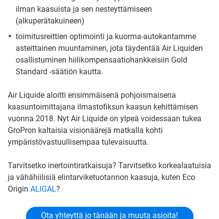
ilman kaasuista ja sen nesteyttämiseen
(alkuperätakuineen)
toimitusreittien optimointi ja kuorma-autokantamme
asteittainen muuntaminen, jota täydentää Air Liquiden
osallistuminen hiilikompensaatiohankkeisiin Gold
Standard -säätiön kautta.
Air Liquide aloitti ensimmäisenä pohjoismaisena
kaasuntoimittajana ilmastofiksun kaasun kehittämisen
vuonna 2018. Nyt Air Liquide on ylpeä voidessaan tukea
GroPron kaltaisia visionäärejä matkalla kohti
ympäristövastuullisempaa tulevaisuutta.
Tarvitsetko inertointiratkaisuja? Tarvitsetko korkealaatuisia
ja vähähiilisiä elintarviketuotannon kaasuja, kuten Eco
Origin
ALIGAL
?
Ota yhteyttä jo tänään ja muuta asioita!