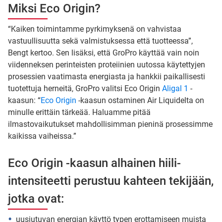
Miksi Eco Origin?
“Kaiken toimintamme pyrkimyksenä on vahvistaa
vastuullisuutta sekä valmistuksessa että tuotteessa”,
Bengt kertoo. Sen lisäksi, että GroPro käyttää vain noin
viidenneksen perinteisten proteiinien uutossa käytettyjen
prosessien vaatimasta energiasta ja hankkii paikallisesti
tuotettuja herneitä, GroPro valitsi Eco Origin
Aligal 1
-
kaasun: “
Eco Origin
-kaasun ostaminen Air Liquidelta on
minulle erittäin tärkeää. Haluamme pitää
ilmastovaikutukset mahdollisimman pieninä prosessimme
kaikissa vaiheissa.”
Eco Origin -kaasun alhainen hiili-
intensiteetti perustuu kahteen tekijään,
jotka ovat:
uusiutuvan energian käyttö typen erottamiseen muista