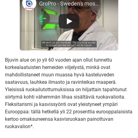
GroPro - Sweden's most eco-friendly protein factory (SE speak & EN subs)
Bjuvin alue on jo yli 60 vuoden ajan ollut tunnettu
korkealaatuisten herneiden viljelystä, minkä ovat
mahdollistaneet muun muassa hyvä kasteluveden
saatavuus, lauhkea ilmasto ja ravinteikas maaperä.
Yleisissä ruokailutottumuksissa on hiljattain tapahtunut
siirtymä kohti vähemmän lihaa sisältäviä ruokavalioita.
Fleksitarismi ja kasvissyönti ovat yleistyneet ympäri
Eurooppaa: tällä hetkellä yli 22 prosenttia eurooppalaisista
kertoo omaksuneensa kasvisruokaan painottuvan
ruokavalion*.