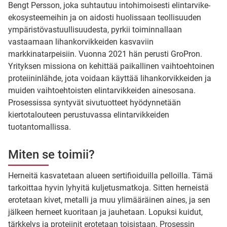
Bengt Persson, joka suhtautuu intohimoisesti elintarvike-
ekosysteemeihin ja on aidosti huolissaan teollisuuden
ympäristövastuullisuudesta, pyrkii toiminnallaan
vastaamaan lihankorvikkeiden kasvaviin
markkinatarpeisiin. Vuonna 2021 hän perusti GroPron.
Yrityksen missiona on kehittää paikallinen vaihtoehtoinen
proteiininlähde, jota voidaan käyttää lihankorvikkeiden ja
muiden vaihtoehtoisten elintarvikkeiden ainesosana.
Prosessissa syntyvät sivutuotteet hyödynnetään
kiertotalouteen perustuvassa elintarvikkeiden
tuotantomallissa.
Miten se toimii?
Herneitä kasvatetaan alueen sertifioiduilla pelloilla. Tämä
tarkoittaa hyvin lyhyitä kuljetusmatkoja. Sitten herneistä
erotetaan kivet, metalli ja muu ylimääräinen aines, ja sen
jälkeen herneet kuoritaan ja jauhetaan. Lopuksi kuidut,
tärkkelys ja proteiinit erotetaan toisistaan. Prosessin