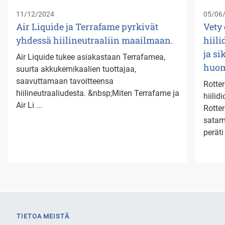
11/12/2024
05/06
Air Liquide ja Terrafame pyrkivät
Vety
yhdessä hiilineutraaliin maailmaan.
hiil
ja s
Air Liquide tukee asiakastaan Terrafamea,
huom
suurta akkukemikaalien tuottajaa,
saavuttamaan tavoitteensa
Rotte
hiilineutraaliudesta. &nbsp;Miten Terrafame ja
hiili
Air Li ...
Rotte
satam
peräti 
TIETOA MEISTÄ