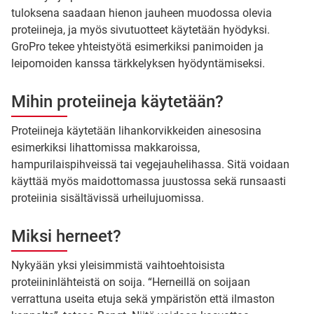
tuloksena saadaan hienon jauheen muodossa olevia
proteiineja, ja myös sivutuotteet käytetään hyödyksi.
GroPro tekee yhteistyötä esimerkiksi panimoiden ja
leipomoiden kanssa tärkkelyksen hyödyntämiseksi.
Mihin proteiineja käytetään?
Proteiineja käytetään lihankorvikkeiden ainesosina
esimerkiksi lihattomissa makkaroissa,
hampurilaispihveissä tai vegejauhelihassa. Sitä voidaan
käyttää myös maidottomassa juustossa sekä runsaasti
proteiinia sisältävissä urheilujuomissa.
Miksi herneet?
Nykyään yksi yleisimmistä vaihtoehtoisista
proteiininlähteistä on soija. “Herneillä on soijaan
verrattuna useita etuja sekä ympäristön että ilmaston