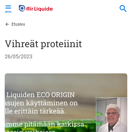
Skip
to
main
content
Etusivu
Vihreät proteiinit
26/05/2023