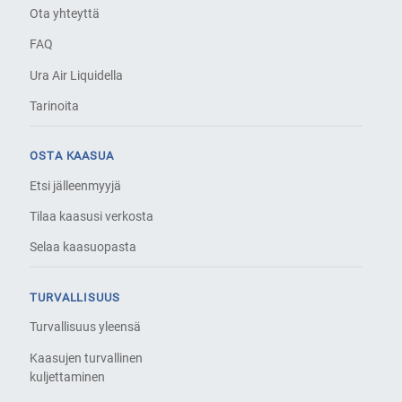
Ota yhteyttä
FAQ
Ura Air Liquidella
Tarinoita
OSTA KAASUA
Etsi jälleenmyyjä
Tilaa kaasusi verkosta
Selaa kaasuopasta
TURVALLISUUS
Turvallisuus yleensä
Kaasujen turvallinen
kuljettaminen