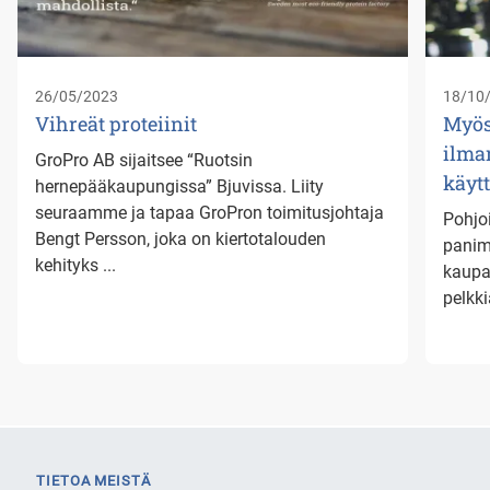
26/05/2023
18/10
Vihreät proteiinit
Myös
ilma
GroPro AB sijaitsee “Ruotsin
käyt
hernepääkaupungissa” Bjuvissa. Liity
seuraamme ja tapaa GroPron toimitusjohtaja
Pohjo
Bengt Persson, joka on kiertotalouden
panimo
kehityks ...
kaupal
pelkki
TIETOA MEISTÄ