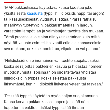
"MAP-pakkauksissa käytettävä kaasu koostuu joko
yksittäisestä
kaasusta
(typpi, hiilidioksidi, happi tai argon)
tai kaasuseoksesta", Augustus jatkaa. "Paras ratkaisu
määräytyy tuotetyypin, pakkausmateriaalin laadun,
varastointilämpötilan ja valmistajan tavoitteiden mukaan.
Tämä prosessi ei ole aina niin yksinkertainen kuin miltä
näyttää. Juusto esimerkiksi vaatii erilaisia kaasuseoksia
sen mukaan, onko se raastettua, viipaloitua vai palana."
"Hiilidioksidi on erinomainen vaihtoehto suojakaasuksi,
koska se rajoittaa bakteerien kasvua ja hidastaa homeen
muodostumista. Toisinaan on suositeltavaa yhdistää
hiilidioksidiin typpeä, koska se estää pakkausta
litistymästä, kun hiilidioksidi liukenee veteen tai rasvaan."
"Pelkkää typpeä käytetään myös paljon suojakaasuna.
Kaasu korvaa pakkauksessa hapen ja estää näin
hapettumisreaktiot. Lisäksi typpi estää ilmaan