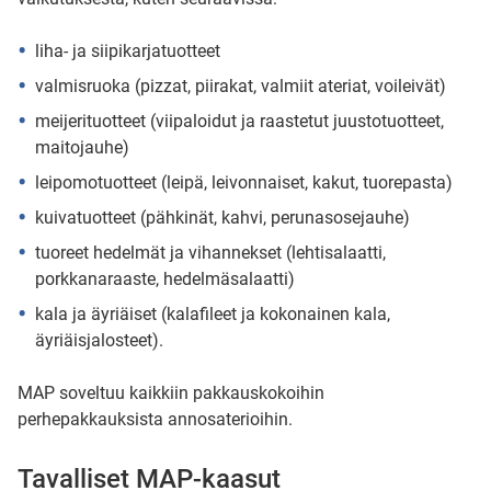
liha- ja siipikarjatuotteet
valmisruoka (pizzat, piirakat, valmiit ateriat, voileivät)
meijerituotteet (viipaloidut ja raastetut juustotuotteet,
maitojauhe)
leipomotuotteet (leipä, leivonnaiset, kakut, tuorepasta)
kuivatuotteet (pähkinät, kahvi, perunasosejauhe)
tuoreet hedelmät ja vihannekset (lehtisalaatti,
porkkanaraaste, hedelmäsalaatti)
kala ja äyriäiset (kalafileet ja kokonainen kala,
äyriäisjalosteet).
MAP soveltuu kaikkiin pakkauskokoihin
perhepakkauksista annosaterioihin.
Tavalliset MAP-kaasut