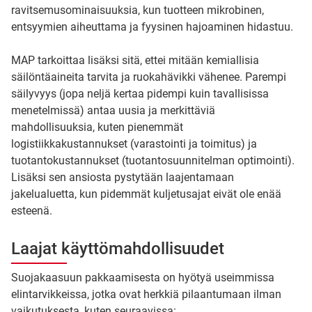
ravitsemusominaisuuksia, kun tuotteen mikrobinen,
entsyymien aiheuttama ja fyysinen hajoaminen hidastuu.
MAP tarkoittaa lisäksi sitä, ettei mitään kemiallisia
säilöntäaineita tarvita ja ruokahävikki vähenee. Parempi
säilyvyys (jopa neljä kertaa pidempi kuin tavallisissa
menetelmissä) antaa uusia ja merkittäviä
mahdollisuuksia, kuten pienemmät
logistiikkakustannukset (varastointi ja toimitus) ja
tuotantokustannukset (tuotantosuunnitelman optimointi).
Lisäksi sen ansiosta pystytään laajentamaan
jakelualuetta, kun pidemmät kuljetusajat eivät ole enää
esteenä.
Laajat käyttömahdollisuudet
Suojakaasuun pakkaamisesta on hyötyä useimmissa
elintarvikkeissa, jotka ovat herkkiä pilaantumaan ilman
vaikutuksesta, kuten seuraavissa: