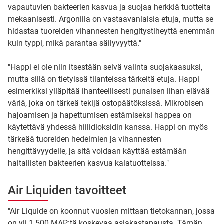
vapautuvien bakteerien kasvua ja suojaa herkkiä tuotteita
mekaanisesti. Argonilla on vastaavanlaisia etuja, mutta se
hidastaa tuoreiden vihannesten hengitystiheyttä enemmän
kuin typpi, mikä parantaa säilyvyyttä."
"Happi ei ole niin itsestään selvä valinta suojakaasuksi,
mutta sillä on tietyissä tilanteissa tärkeitä etuja. Happi
esimerkiksi ylläpitää ihanteellisesti punaisen lihan elävää
väriä, joka on tärkeä tekijä ostopäätöksissä. Mikrobisen
hajoamisen ja hapettumisen estämiseksi happea on
käytettävä yhdessä hiilidioksidin kanssa. Happi on myös
tärkeää tuoreiden hedelmien ja vihannesten
hengittävyydelle, ja sitä voidaan käyttää estämään
haitallisten bakteerien kasvua kalatuotteissa."
Air Liquiden tavoitteet
"Air Liquide on koonnut vuosien mittaan tietokannan, jossa
on yli 1 500 MAP:tä koskevaa asiakastapausta. Tämän