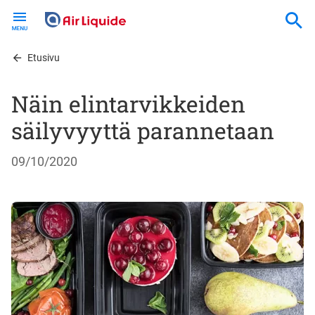
Skip
to
main
content
Etusivu
Näin elintarvikkeiden
säilyvyyttä parannetaan
09/10/2020