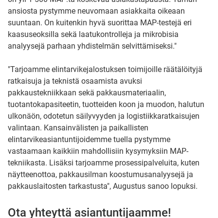
ansiosta pystymme neuvomaan asiakkaita oikeaan
suuntaan. On kuitenkin hyvä suorittaa MAP-testejä eri
kaasuseoksilla sekä laatukontrolleja ja mikrobisia
analyysejä parhaan yhdistelmän selvittämiseksi."
"Tarjoamme elintarvikejalostuksen toimijoille räätälöityjä
ratkaisuja ja teknistä osaamista avuksi
pakkaustekniikkaan sekä pakkausmateriaalin,
tuotantokapasiteetin, tuotteiden koon ja muodon, halutun
ulkonäön, odotetun säilyvyyden ja logistiikkaratkaisujen
valintaan. Kansainvälisten ja paikallisten
elintarvikeasiantuntijoidemme tuella pystymme
vastaamaan kaikkiin mahdollisiin kysymyksiin MAP-
tekniikasta. Lisäksi tarjoamme prosessipalveluita, kuten
näytteenottoa, pakkausilman koostumusanalyysejä ja
pakkauslaitosten tarkastusta", Augustus sanoo lopuksi.
Ota yhteyttä asiantuntijaamme!