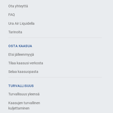
Ota yhteyttä
FAQ
Ura Air Liquidella
Tarinoita
OSTA KAASUA
Etsi jälleenmyyjä
Tilaa kaasusi verkosta
Selaa kaasuopasta
TURVALLISUUS
Turvallisuus yleensä
Kaasujen turvallinen
kuljettaminen