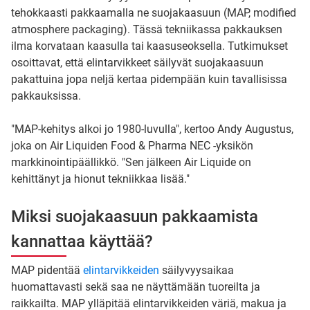
tehokkaasti pakkaamalla ne suojakaasuun (MAP, modified
atmosphere packaging). Tässä tekniikassa pakkauksen
ilma korvataan kaasulla tai kaasuseoksella. Tutkimukset
osoittavat, että elintarvikkeet säilyvät suojakaasuun
pakattuina jopa neljä kertaa pidempään kuin tavallisissa
pakkauksissa.
"MAP-kehitys alkoi jo 1980-luvulla", kertoo Andy Augustus,
joka on Air Liquiden Food & Pharma NEC -yksikön
markkinointipäällikkö. "Sen jälkeen Air Liquide on
kehittänyt ja hionut tekniikkaa lisää."
Miksi suojakaasuun pakkaamista
kannattaa käyttää?
MAP pidentää
elintarvikkeiden
säilyvyysaikaa
huomattavasti sekä saa ne näyttämään tuoreilta ja
raikkailta. MAP ylläpitää elintarvikkeiden väriä, makua ja