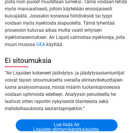
josta noin puolet muutetaan lumeksi. Tämä voidaan tehdä
myös manuaalisesti, jolloin käytetään ensisijaisesti
kuivajäätä. Joissakin koneissa hiilidioksidi tai typpi
voidaan myös injektoida alapuolelta. Tämä lyhentää
prosessiin kuluvaa aikaa mutta vaatii erityisen
injektoriasennuksen. Air Liquid valmistaa injektoreja, joita
muun muassa
GEA
käyttää.
Ei sitoumuksia
”Air Liquiden kokeneet jäähdytys- ja jäädytysasiantuntijat
voivat täysin sitoumuksetta vierailla elintarviketuottajien
luona analysoimassa, missä määrin tuotantoprosessia
voidaan optimoida edelleen. Analyysin perusteella he
laativat sitten raportin nykyisestä tilanteesta sekä
mahdollisuuksista seurantaprojektiin.”
Lue lisää Air
Liquiden elintarvikeratkaisuista.