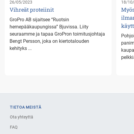
26/05/2023
18/10
Vihreät proteiinit
Myös
ilma
GroPro AB sijaitsee “Ruotsin
käyt
hernepääkaupungissa” Bjuvissa. Liity
seuraamme ja tapaa GroPron toimitusjohtaja
Pohjo
Bengt Persson, joka on kiertotalouden
panimo
kehityks ...
kaupal
pelkki
TIETOA MEISTÄ
Ota yhteyttä
FAQ