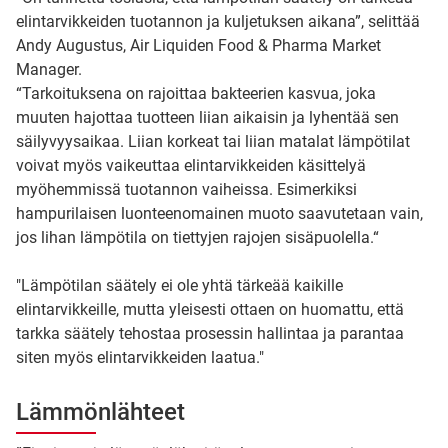
elintarvikkeiden tuotannon ja kuljetuksen aikana”, selittää
Andy Augustus, Air Liquiden Food & Pharma Market
Manager.
“Tarkoituksena on rajoittaa bakteerien kasvua, joka
muuten hajottaa tuotteen liian aikaisin ja lyhentää sen
säilyvyysaikaa. Liian korkeat tai liian matalat lämpötilat
voivat myös vaikeuttaa elintarvikkeiden käsittelyä
myöhemmissä tuotannon vaiheissa. Esimerkiksi
hampurilaisen luonteenomainen muoto saavutetaan vain,
jos lihan lämpötila on tiettyjen rajojen sisäpuolella.“
"Lämpötilan säätely ei ole yhtä tärkeää kaikille
elintarvikkeille, mutta yleisesti ottaen on huomattu, että
tarkka säätely tehostaa prosessin hallintaa ja parantaa
siten myös elintarvikkeiden laatua."
Lämmönlähteet