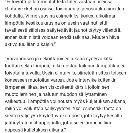
”Ei-toivottuja lämmönlähteitä tulee vastaan useissa
elintarvikeketjun osissa, toisinaan jo perusraaka-aineiden
kohdalla. Viime vuosina esimerkiksi korkea ulkoilman
lämpötila kesäkuukausina on usein vaatinut, että
tavallisesti siiloissa säilytettävät jauhot täytyy viilentää,
ennen kuin niistä voidaan tehdä taikinaa. Muuten hiiva
aktivoituu liian aikaisin.”
”Vaivaamisen ja sekoittamisen aikana syntyvä kitka
tuottaa sekin lämpöä, mikä nostaa taikinan lämpötilaa ei-
toivotulla tavalla. Usein elintarvike siirretään sitten toiseen
koneeseen muotoilua varten. Jos elintarvike kuitenkin
lämpenee liikaa, sen viskositeetti kärsii, jolloin sen
muotoileminen ja halutun muodon säilyttäminen
vaikeutuu. Lämpötila voi nousta myös kuljetuksen aikana,
mikä voi vaikuttaa säilyvyyteen. Yksi esimerkki tästä on
sienten viljelyyn käytettävä komposti, jota täytyy kesällä
jäähdyttää hiilihappojäällä, jotta se ei lämpene liian
nopeasti kuljetuksen aikana.”