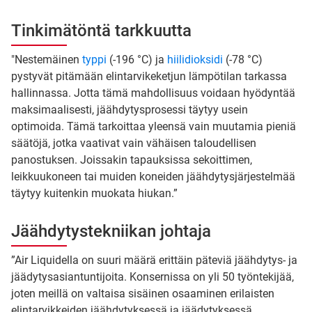
Tinkimätöntä tarkkuutta
"Nestemäinen
typpi
(-196 °C) ja
hiilidioksidi
(-78 °C)
pystyvät pitämään elintarvikeketjun lämpötilan tarkassa
hallinnassa. Jotta tämä mahdollisuus voidaan hyödyntää
maksimaalisesti, jäähdytysprosessi täytyy usein
optimoida. Tämä tarkoittaa yleensä vain muutamia pieniä
säätöjä, jotka vaativat vain vähäisen taloudellisen
panostuksen. Joissakin tapauksissa sekoittimen,
leikkuukoneen tai muiden koneiden jäähdytysjärjestelmää
täytyy kuitenkin muokata hiukan.”
Jäähdytystekniikan johtaja
”Air Liquidella on suuri määrä erittäin päteviä jäähdytys- ja
jäädytysasiantuntijoita. Konsernissa on yli 50 työntekijää,
joten meillä on valtaisa sisäinen osaaminen erilaisten
elintarvikkeiden jäähdytyksessä ja jäädytyksessä.