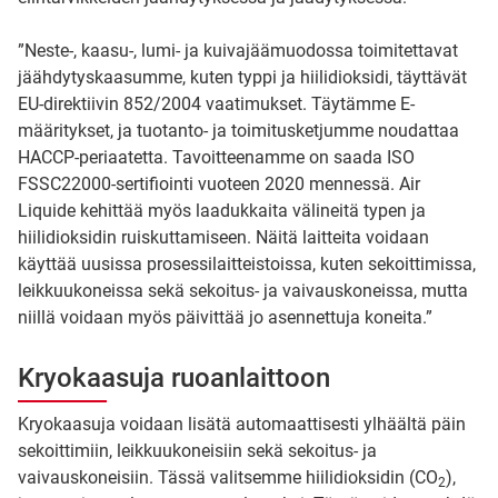
”Neste-, kaasu-, lumi- ja kuivajäämuodossa toimitettavat
jäähdytyskaasumme, kuten typpi ja hiilidioksidi, täyttävät
EU-direktiivin 852/2004 vaatimukset. Täytämme E-
määritykset, ja tuotanto- ja toimitusketjumme noudattaa
HACCP-periaatetta. Tavoitteenamme on saada ISO
FSSC22000-sertifiointi vuoteen 2020 mennessä. Air
Liquide kehittää myös laadukkaita välineitä typen ja
hiilidioksidin ruiskuttamiseen. Näitä laitteita voidaan
käyttää uusissa prosessilaitteistoissa, kuten sekoittimissa,
leikkuukoneissa sekä sekoitus- ja vaivauskoneissa, mutta
niillä voidaan myös päivittää jo asennettuja koneita.”
Kryokaasuja ruoanlaittoon
Kryokaasuja voidaan lisätä automaattisesti ylhäältä päin
sekoittimiin, leikkuukoneisiin sekä sekoitus- ja
vaivauskoneisiin. Tässä valitsemme hiilidioksidin (CO
),
2