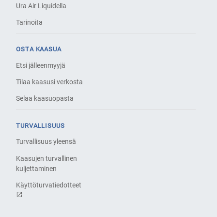
Ura Air Liquidella
Tarinoita
OSTA KAASUA
Etsi jälleenmyyjä
Tilaa kaasusi verkosta
Selaa kaasuopasta
TURVALLISUUS
Turvallisuus yleensä
Kaasujen turvallinen
kuljettaminen
Käyttöturvatiedotteet