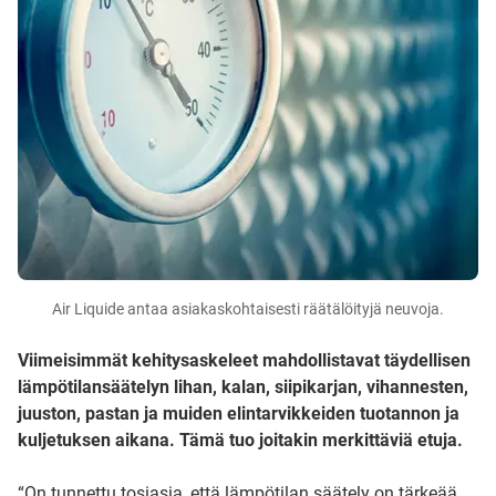
Air Liquide antaa asiakaskohtaisesti räätälöityjä neuvoja.
Viimeisimmät kehitysaskeleet mahdollistavat täydellisen
lämpötilansäätelyn lihan, kalan, siipikarjan, vihannesten,
juuston, pastan ja muiden elintarvikkeiden tuotannon ja
kuljetuksen aikana. Tämä tuo joitakin merkittäviä etuja.
“On tunnettu tosiasia, että lämpötilan säätely on tärkeää