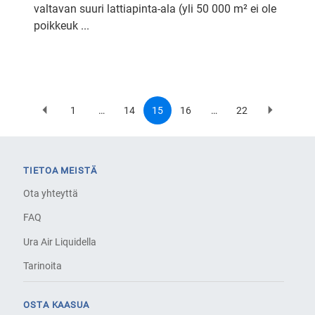
valtavan suuri lattiapinta-ala (yli 50 000 m² ei ole
poikkeuk ...
1
…
14
15
16
…
22
Previous
First
Page
Current
Page
Last
Next
Pagination
page
page
page
page
page
TIETOA MEISTÄ
Ota yhteyttä
FAQ
Ura Air Liquidella
Tarinoita
OSTA KAASUA