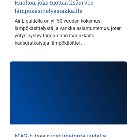
Huoltoa, joka tuottaa lisäarvoa
lämpökäsittelyasiakkaille
Air Liquidella on yli 50 vuoden kokemus
lämpökäsittelystä ja vankka asiantuntemus, joten
yritys pystyy tarjoamaan laadukkaita
kaasuratkaisuja lämpökäsittel ...
MAG-hitsaa ruostumatonta uudella