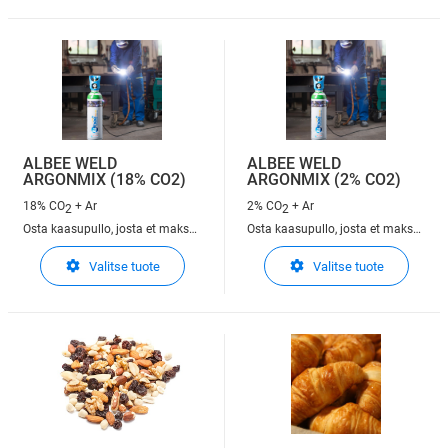
ALBEE WELD
ALBEE WELD
ARGONMIX (18% CO2)
ARGONMIX (2% CO2)
18% CO
+ Ar
2% CO
+ Ar
2
2
Osta kaasupullo, josta et maksa
Osta kaasupullo, josta et maksa
vuokraa. Argon, jossa 18%
vuokraa ja mikä sisältää argonia
Valitse tuote
Valitse tuote
hiilidioksidia soveltuu MAG-
& 2% CO2 ruostumattoman
hitsaukseen
teräksen hitsaamiseen.