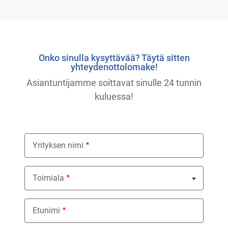
Onko sinulla kysyttävää? Täytä sitten
yhteydenottolomake!
Asiantuntijamme soittavat sinulle 24 tunnin
kuluessa!
Yrityksen nimi
Toimiala
Nothing selected
Etunimi