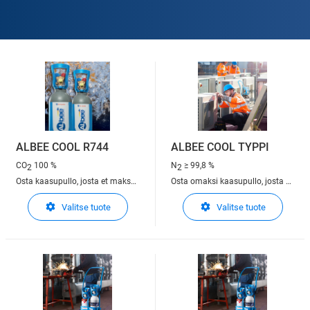
ALBEE COOL R744
ALBEE COOL TYPPI
CO
100 %
N
≥ 99,8 %
2
2
Osta kaasupullo, josta et maksa
Osta omaksi kaasupullo, josta et
vuokraa. R744 (CO2)
maksa vuokraa. Typpi HVAC-
Valitse tuote
Valitse tuote
ympäristöystävällinen ja
laitteiden koeponnistukseen
luonnollinen kylmäaine
päivittäisessä työssä
jäähdytys- ja lämmityssektorille
(LVI)