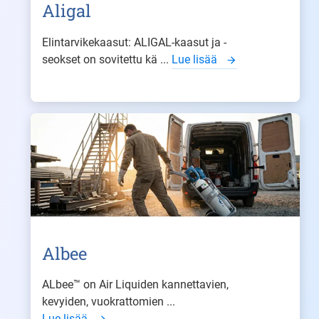
Aligal
Elintarvikekaasut: ALIGAL-kaasut ja -
seokset on sovitettu kä ...
Lue lisää
Albee
ALbee™ on Air Liquiden kannettavien,
kevyiden, vuokrattomien ...
Lue lisää