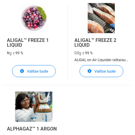
ALIGAL™ FREEZE 1
ALIGAL™ FREEZE 2
LIQUID
LIQUID
N
≥ 99 %
CO
≥ 99 %
2
2
ALIGAL on Air Liquiden ratkaisu
elintarvikekäyttöön
Valitse tuote
Valitse tuote
ALPHAGAZ™ 1 ARGON