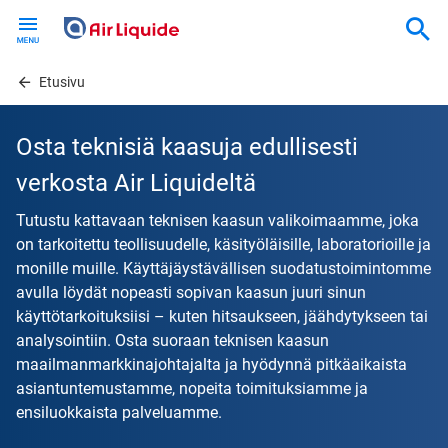
Skip
to
main
content
Etusivu
Osta teknisiä kaasuja edullisesti
verkosta Air Liquideltä
Tutustu kattavaan teknisen kaasun valikoimaamme, joka
on tarkoitettu teollisuudelle, käsityöläisille, laboratorioille ja
monille muille. Käyttäjäystävällisen suodatustoimintomme
avulla löydät nopeasti sopivan kaasun juuri sinun
käyttötarkoituksiisi – kuten hitsaukseen, jäähdytykseen tai
analysointiin. Osta suoraan teknisen kaasun
maailmanmarkkinajohtajalta ja hyödynnä pitkäaikaista
asiantuntemustamme, nopeita toimituksiamme ja
ensiluokkaista palveluamme.