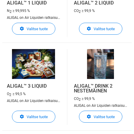
ALIGAL™ 1 LIQUID
ALIGAL™ 2 LIQUID
N
≥ 99,995 %
CO
≥ 99,9 %
2
2
ALIGAL on Air Liquiden ratkaisu
elintarvikekäyttöön
Valitse tuote
Valitse tuote
ALIGAL™ 3 LIQUID
ALIGAL™ DRINK 2
NESTEMÄINEN
O
≥ 99,5 %
2
CO
≥ 99,9 %
2
ALIGAL on Air Liquiden ratkaisu
ALIGAL on Air Liquiden ratkaisu
elintarvikekäyttöön
elintarvikekäyttöön
Valitse tuote
Valitse tuote