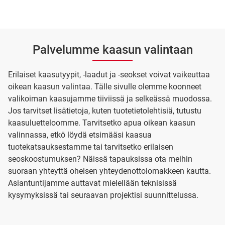
Palvelumme kaasun valintaan
Erilaiset kaasutyypit, -laadut ja -seokset voivat vaikeuttaa
oikean kaasun valintaa. Tälle sivulle olemme koonneet
valikoiman kaasujamme tiiviissä ja selkeässä muodossa.
Jos tarvitset lisätietoja, kuten tuotetietolehtisiä, tutustu
kaasuluetteloomme. Tarvitsetko apua oikean kaasun
valinnassa, etkö löydä etsimääsi kaasua
tuotekatsauksestamme tai tarvitsetko erilaisen
seoskoostumuksen? Näissä tapauksissa ota meihin
suoraan yhteyttä oheisen yhteydenottolomakkeen kautta.
Asiantuntijamme auttavat mielellään teknisissä
kysymyksissä tai seuraavan projektisi suunnittelussa.