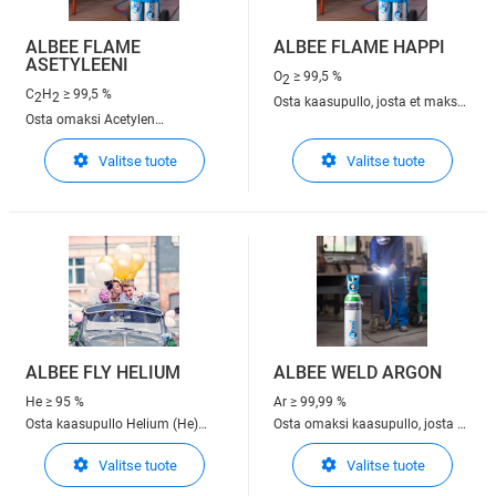
ALBEE FLAME
ALBEE FLAME HAPPI
ASETYLEENI
O
≥ 99,5 %
2
C
H
≥ 99,5 %
2
2
Osta kaasupullo, josta et maksa
Osta omaksi Acetylen
vuokraa. ALbee Oxygen
kaasupullo päivittäiseen
päivittäiseen tarpeeseen esim
Valitse tuote
Valitse tuote
tarpeeseen esim sulattamiseen,
lämmittämiseen, hitsaamiseen
hitsaamiseen ja leikkaamiseen
ja leikkaamiseen.
ALBEE FLY HELIUM
ALBEE WELD ARGON
He
≥ 95 %
Ar
≥ 99,99 %
Osta kaasupullo Helium (He)
Osta omaksi kaasupullo, josta et
heliumpallojen täyttämiseen
maksa vuokraa. Hitsauskaasu
Valitse tuote
Valitse tuote
100% argon TIG- ja MIG-
hitsaamiseen.