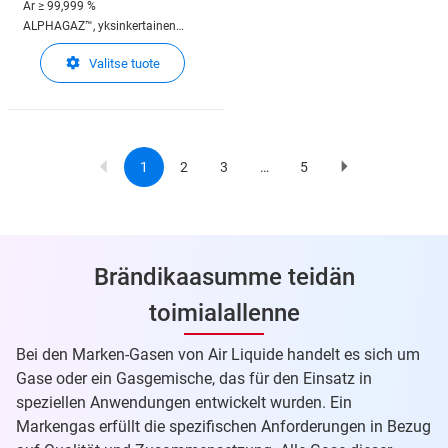
Ar
≥ 99,999 %
ALPHAGAZ™, yksinkertainen
ratkaisu analyyttisen
Valitse tuote
suorituskyvyn parantamiseen
ALPHAGAZ™ 1, sitoutuminen
laatuun analyyseissä välillä % ja
ppm
1
2
3
…
5
Current
Page
Page
Page
Next
Pagination
page
page
Brändikaasumme teidän
toimialallenne
Bei den Marken-Gasen von Air Liquide handelt es sich um
Gase oder ein Gasgemische, das für den Einsatz in
speziellen Anwendungen entwickelt wurden. Ein
Markengas erfüllt die spezifischen Anforderungen in Bezug