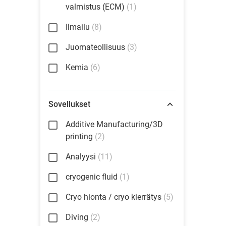
valmistus (ECM)
(1)
Ilmailu
(8)
Juomateollisuus
(3)
Kemia
(6)
Sovellukset
Additive Manufacturing/3D
printing
(2)
Analyysi
(11)
cryogenic fluid
(1)
Cryo hionta / cryo kierrätys
(5)
Diving
(2)