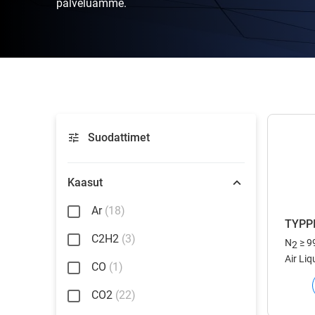
palveluamme.
Suodattimet
Kaasut
Ar
(18)
TYPP
C2H2
(3)
N
≥ 9
2
Air Liq
CO
(1)
Euroop
sopiva
CO2
(22)
pulloin