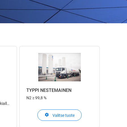
TYPPI NESTEMÄINEN
N2
≥ 99,8 %
kialla
ka
n:
Valitse tuote