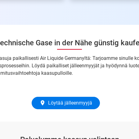
echnische Gase in der Nähe günstig kauf
asuja paikallisesti Air Liquide Germanyltä: Tarjoamme sinulle k
sprosesseihin. Löydä paikalliset jälleenmyyjät ja hyödynnä luot
imitusvaihtoehtoja kaasupulloille.
Löytää jälleenmyyjä