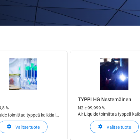
I
TYPPI HG Nestemäinen
9,8 %
N2
≥ 99,999 %
Air Liquide toimittaa typpeä kaik
uide toimittaa typpeä kaikkialla
Euroopassa toimitustavoilla, jot
assa toimitustavoilla, jotka
sopivat asiakkaidemme tarpeisii
Valitse tuote
Valitse tuote
t asiakkaidemme tarpeisiin:
pulloina, nesteenä tai on-site
a, nesteenä tai on-site
tuotantona