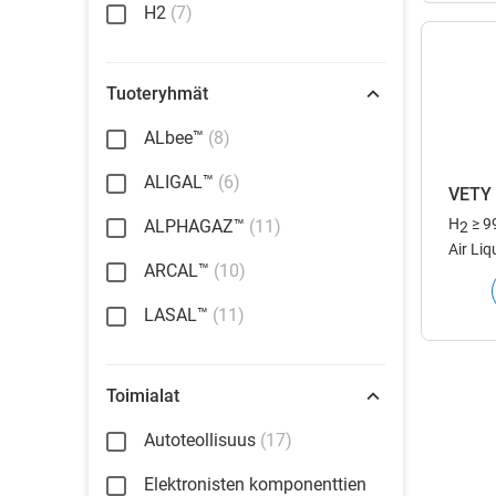
tuotan
H2
(7)
Tuoteryhmät
ALbee™
(8)
ALIGAL™
(6)
VETY
H
≥ 9
ALPHAGAZ™
(11)
2
Air Liq
ARCAL™
(10)
vetyä 
tavoill
LASAL™
(11)
mukais
tuubitr
paikan
Toimialat
Autoteollisuus
(17)
Elektronisten komponenttien