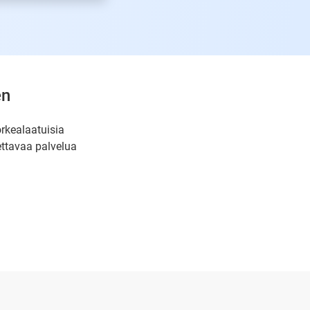
en
orkealaatuisia
ettavaa palvelua