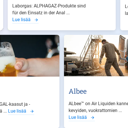
Laborgas: ALPHAGAZ-Produkte sind
L
für den Einsatz in der Anal ...
l
Lue lisää
Albee
ALbee™ on Air Liquiden kanne
GAL-kaasut ja -
kevyiden, vuokrattomien ...
ä ...
Lue lisää
Lue lisää