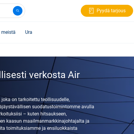
Pyydä tarjous
 meistä
Ura
lisesti verkosta Air
ka on tarkoitettu teollisuudelle,
äyttäjäystävällisen suodatustoimintomme avulla
koituksiisi – kuten hitsaukseen,
isen kaasun maailmanmarkkinajohtajalta ja
ta toimituksiamme ja ensiluokkaista