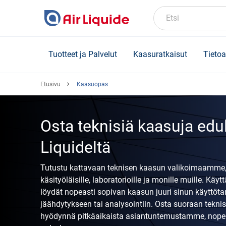
Skip
to
Etsi
main
content
Tuotteet ja Palvelut
Kaasuratkaisut
Tietoa
Etusivu
Kaasuopas
Osta teknisiä kaasuja edul
Liquideltä
Tutustu kattavaan teknisen kaasun valikoimaamme, jo
käsityöläisille, laboratorioille ja monille muille. K
löydät nopeasti sopivan kaasun juuri sinun käyttötar
jäähdytykseen tai analysointiin. Osta suoraan tekn
hyödynnä pitkäaikaista asiantuntemustamme, nopei