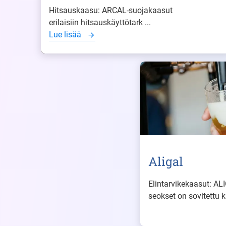
Hitsauskaasu: ARCAL-suojakaasut
erilaisiin hitsauskäyttötark ...
Lue lisää
Aligal
Elintarvikekaasut: ALI
seokset on sovitettu k