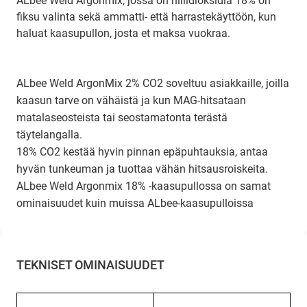
ALbee Weld Argonmix, jossa on hiilidioksidia 18% on
fiksu valinta sekä ammatti- että harrastekäyttöön, kun
haluat kaasupullon, josta et maksa vuokraa.
ALbee Weld ArgonMix 2% CO2 soveltuu asiakkaille, joilla
kaasun tarve on vähäistä ja kun MAG-hitsataan
matalaseosteista tai seostamatonta terästä
täytelangalla.
18% CO2 kestää hyvin pinnan epäpuhtauksia, antaa
hyvän tunkeuman ja tuottaa vähän hitsausroiskeita.
ALbee Weld Argonmix 18% -kaasupullossa on samat
ominaisuudet kuin muissa ALbee-kaasupulloissa
TEKNISET OMINAISUUDET