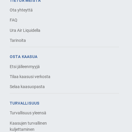
TIETOA MEISTÄ
Ota yhteyttä
FAQ
Ura Air Liquidella
Tarinoita
OSTA KAASUA
Etsi jälleenmyyjä
Tilaa kaasusi verkosta
Selaa kaasuopasta
TURVALLISUUS
Turvallisuus yleensä
Kaasujen turvallinen
kuljettaminen