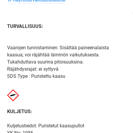
TURVALLISUUS:
Vaarojen tunnistaminen: Sisältää paineenalaista
kaasua; voi räjähtää lämmön vaikutuksesta.
Tukahduttava suurina pitoisuuksina.
Räjähdysrajat: ei syttyvä
SDS Type : Puristettu kaasu
KULJETUS:
Kuljetustiedot: Puristetut kaasupullot
YK No: 1956