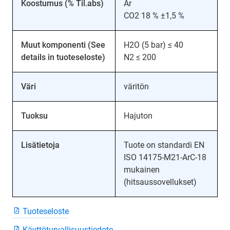
Koostumus (% Til.abs)
Ar
CO2 18 % ±1,5 %
Muut komponenti (See
H2O (5 bar) ≤ 40
details in tuoteseloste)
N2 ≤ 200
Väri
väritön
Tuoksu
Hajuton
Lisätietoja
Tuote on standardi EN
ISO 14175-M21-ArC-18
mukainen
(hitsaussovellukset)
Tuoteseloste
Käyttöturvallisuustiedote