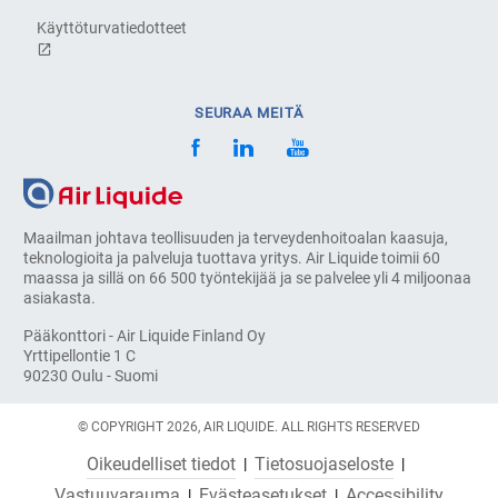
Käyttöturvatiedotteet
SEURAA MEITÄ
Maailman johtava teollisuuden ja terveydenhoitoalan kaasuja,
teknologioita ja palveluja tuottava yritys. Air Liquide toimii 60
maassa ja sillä on 66 500 työntekijää ja se palvelee yli 4 miljoonaa
asiakasta.
Pääkonttori - Air Liquide Finland Oy
Yrttipellontie 1 C
90230 Oulu - Suomi
© COPYRIGHT 2026, AIR LIQUIDE. ALL RIGHTS RESERVED
Oikeudelliset tiedot
Tietosuojaseloste
Vastuuvarauma
Evästeasetukset
Accessibility