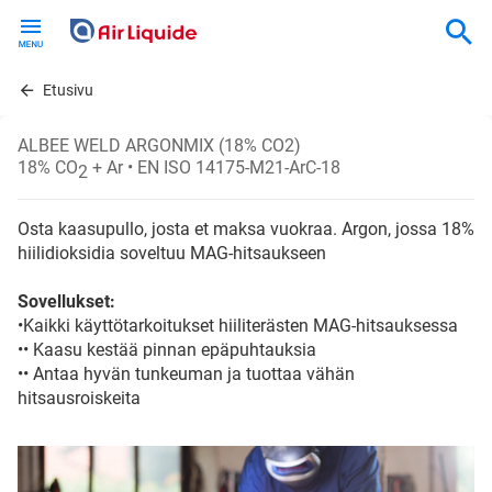
Skip
to
main
content
Etusivu
ALBEE WELD ARGONMIX (18% CO2)
18% CO
+ Ar
• EN ISO 14175-M21-ArC-18
2
Osta kaasupullo, josta et maksa vuokraa. Argon, jossa 18%
hiilidioksidia soveltuu MAG-hitsaukseen
Sovellukset:
•Kaikki käyttötarkoitukset hiiliterästen MAG-hitsauksessa
•• Kaasu kestää pinnan epäpuhtauksia
•• Antaa hyvän tunkeuman ja tuottaa vähän
hitsausroiskeita