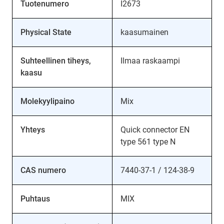
Tuotenumero
I2673
Physical State
kaasumainen
Suhteellinen tiheys,
Ilmaa raskaampi
kaasu
Molekyylipaino
Mix
Yhteys
Quick connector EN
type 561 type N
CAS numero
7440-37-1 / 124-38-9
Puhtaus
MIX