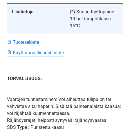
Lisätietoja
(*) Suurin täyttöpaine:
19 bar lämpötilassa
15°C
Tuoteseloste
Käyttöturvallisuustiedote
TURVALLISUUS:
Vaarojen tunnistaminen: Voi aiheuttaa tulipalon tai
vahvistaa sitä; hapetin. Sisältää paineenalaista kaasua;
voi räjähtää kuumennettaessa.
Räjähdysrajat: helposti syttyvää; räjähdysvaaraa
SDS Type : Puristettu kaasu