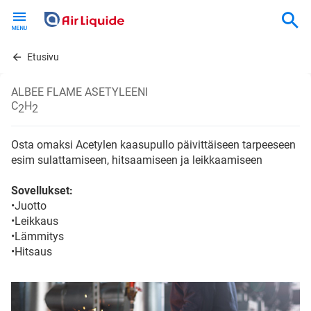
Skip
to
main
content
Etusivu
ALBEE FLAME ASETYLEENI
C
H
2
2
Osta omaksi Acetylen kaasupullo päivittäiseen tarpeeseen
esim sulattamiseen, hitsaamiseen ja leikkaamiseen
Sovellukset:
•Juotto
•Leikkaus
•Lämmitys
•Hitsaus