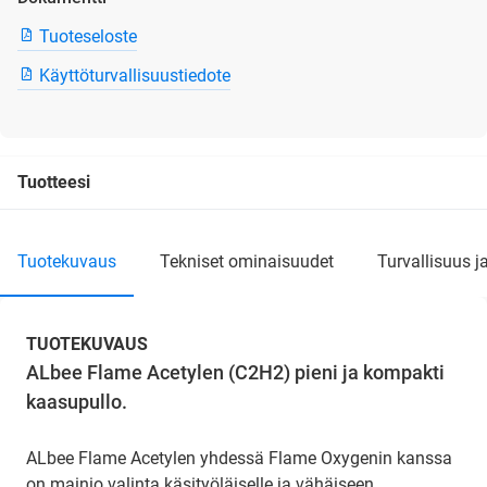
Tuoteseloste
Käyttöturvallisuustiedote
Tuotteesi
tuotekuvaus
tekniset ominaisuudet
turvallisuus j
TUOTEKUVAUS
ALbee Flame Acetylen (C2H2) pieni ja kompakti
kaasupullo.
ALbee Flame Acetylen yhdessä Flame Oxygenin kanssa
on mainio valinta käsityöläiselle ja vähäiseen