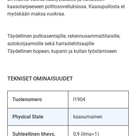
kaasutarpeeseen polttosovelluksissa. Kaasupullosta et
myöskään maksa vuokraa.
Täydellinen putkiasentajille, rakennusammattilaisille,
autokorjaamoille sekä harrastehitsaajille
Täydellinen hopean, kuparin ja kullan työstämiseen
TEKNISET OMINAISUUDET
Tuotenumero
I1904
Physical State
kaasumainen
Suhteellinen tiheys,
0,9 (ilma=1)