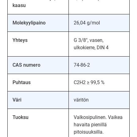
kaasu
Molekyylipaino
26,04 g/mol
Yhteys
G 3/8", vasen,
ulkokierre, DIN 4
CAS numero
74-86-2
Puhtaus
C2H2 ≥ 99,5 %
Väri
väritön
Tuoksu
Valkosipulinen. Vaikea
havaita pienillä
pitoisuuksilla.