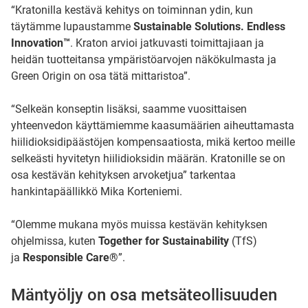
“Kratonilla kestävä kehitys on toiminnan ydin, kun
täytämme lupaustamme
Sustainable Solutions. Endless
Innovation™
. Kraton arvioi jatkuvasti toimittajiaan ja
heidän tuotteitansa ympäristöarvojen näkökulmasta ja
Green Origin on osa tätä mittaristoa”.
“Selkeän konseptin lisäksi, saamme vuosittaisen
yhteenvedon käyttämiemme kaasumäärien aiheuttamasta
hiilidioksidipäästöjen kompensaatiosta, mikä kertoo meille
selkeästi hyvitetyn hiilidioksidin määrän. Kratonille se on
osa kestävän kehityksen arvoketjua” tarkentaa
hankintapäällikkö Mika Korteniemi.
“Olemme mukana myös muissa kestävän kehityksen
ohjelmissa, kuten
Together for Sustainability
(TfS)
ja
Responsible Care®
”.
Mäntyöljy on osa metsäteollisuuden