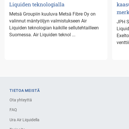
Liquiden teknologialla
kaas
merk
Metsä Groupiin kuuluva Metsä Fibre Oy on
valinnut mäntyöljyn valmistukseen Air
JPH St
Liquiden teknologian kaikille sellutehtailleen
Liqui
Suomessa. Air Liquiden teknol ...
Exelt
ventti
TIETOA MEISTÄ
Ota yhteyttä
FAQ
Ura Air Liquidella