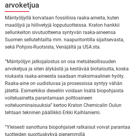
arvoketjua
Mäntyöljyllä korvataan fossiilisia raaka-aineita, kuten
maaöljyä ja hiilivetyjä lopputuotteissa. Kraton hankkii
sellunkeiton sivutuotteena syntyvän raaka-aineensa
Suomen sellutehtailta mm. naapuritontilla sijaitsevasta,
sekä Pohjois-Ruotsista, Venäjältä ja USA:sta.
“Mäntyöljyn jatkojalostus on osa metsäteollisuuden
arvoketjua ja siten älykästä ja kestävää biotaloutta, koska
niukasta raaka-aineesta saadaan maksimaalinen hyöty.
Raaka-aine on uudistuvaa ja prosessissa syntyy vähän
jätettä. Esimerkiksi dieseliin voidaan lisätä biopohjaista
voiteluainetta parantamaan polttoaineen
voiteluominaisuuksia” kertoo Kraton Chemicalin Oulun
tehtaan tekninen päällikkö Erkki Kaihlaniemi.
“Yleisesti sanottuna biopohjaiset ratkaisut voivat parantaa
tuotteiden suorituskykyä pienemmillä