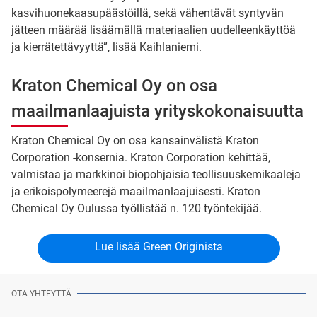
kasvihuonekaasupäästöillä, sekä vähentävät syntyvän
jätteen määrää lisäämällä materiaalien uudelleenkäyttöä
ja kierrätettävyyttä”, lisää Kaihlaniemi.
Kraton Chemical Oy on osa
maailmanlaajuista yrityskokonaisuutta
Kraton Chemical Oy on osa kansainvälistä Kraton
Corporation -konsernia. Kraton Corporation kehittää,
valmistaa ja markkinoi biopohjaisia teollisuuskemikaaleja
ja erikoispolymeerejä maailmanlaajuisesti. Kraton
Chemical Oy Oulussa työllistää n. 120 työntekijää.
Lue lisää Green Originista
OTA YHTEYTTÄ