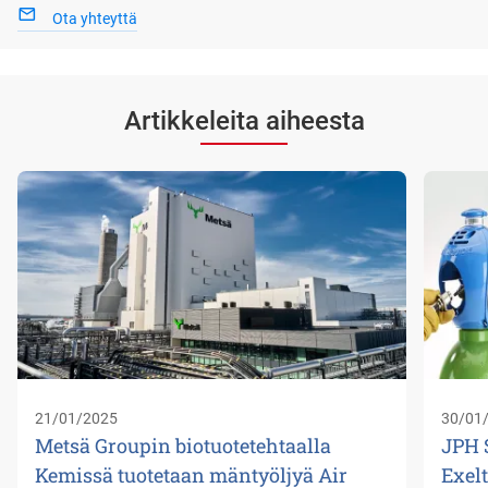
Ota yhteyttä
Artikkeleita aiheesta
21/01/2025
30/01
Metsä Groupin biotuotetehtaalla
JPH 
Kemissä tuotetaan mäntyöljyä Air
Exel