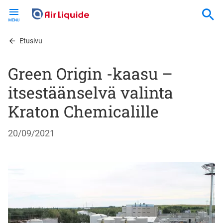
Skip
to
main
content
Etusivu
Green Origin -kaasu –
itsestäänselvä valinta
Kraton Chemicalille
20/09/2021