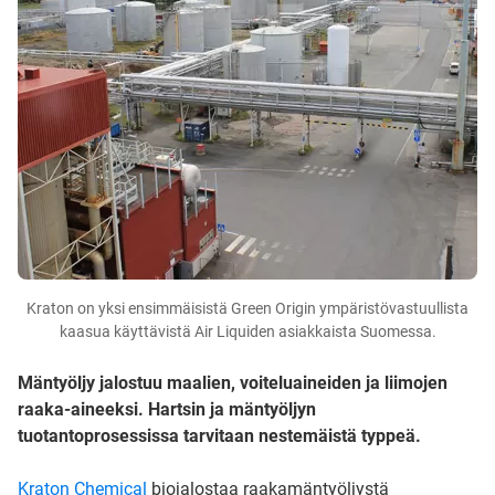
Kraton on yksi ensimmäisistä Green Origin ympäristövastuullista
kaasua käyttävistä Air Liquiden asiakkaista Suomessa.
Mäntyöljy jalostuu maalien, voiteluaineiden ja liimojen
raaka-aineeksi. Hartsin ja mäntyöljyn
tuotantoprosessissa tarvitaan nestemäistä typpeä.
Kraton Chemical
biojalostaa raakamäntyöljystä