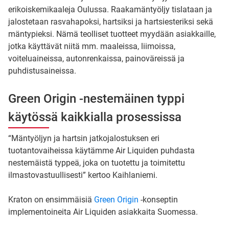
erikoiskemikaaleja Oulussa. Raakamäntyöljy tislataan ja
jalostetaan rasvahapoksi, hartsiksi ja hartsiesteriksi sekä
mäntypieksi. Nämä teolliset tuotteet myydään asiakkaille,
jotka käyttävät niitä mm. maaleissa, liimoissa,
voiteluaineissa, autonrenkaissa, painoväreissä ja
puhdistusaineissa.
Green Origin -nestemäinen typpi
käytössä kaikkialla prosessissa
“Mäntyöljyn ja hartsin jatkojalostuksen eri
tuotantovaiheissa käytämme Air Liquiden puhdasta
nestemäistä typpeä, joka on tuotettu ja toimitettu
ilmastovastuullisesti” kertoo Kaihlaniemi.
Kraton on ensimmäisiä
Green Origin
-konseptin
implementoineita Air Liquiden asiakkaita Suomessa.