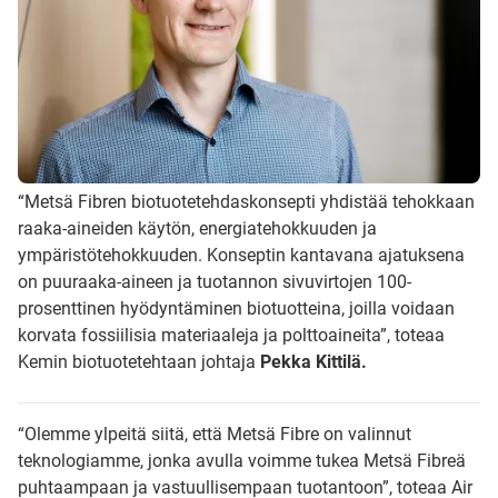
“Metsä Fibren biotuotetehdaskonsepti yhdistää tehokkaan
raaka-aineiden käytön, energiatehokkuuden ja
ympäristötehokkuuden. Konseptin kantavana ajatuksena
on puuraaka-aineen ja tuotannon sivuvirtojen 100-
prosenttinen hyödyntäminen biotuotteina, joilla voidaan
korvata fossiilisia materiaaleja ja polttoaineita”, toteaa
Kemin biotuotetehtaan johtaja
Pekka Kittilä.
“Olemme ylpeitä siitä, että Metsä Fibre on valinnut
teknologiamme, jonka avulla voimme tukea Metsä Fibreä
puhtaampaan ja vastuullisempaan tuotantoon”, toteaa Air