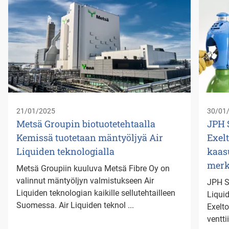
21/01/2025
30/01
Metsä Groupin biotuotetehtaalla
JPH 
Kemissä tuotetaan mäntyöljyä Air
Exel
Liquiden teknologialla
kaas
merk
Metsä Groupiin kuuluva Metsä Fibre Oy on
valinnut mäntyöljyn valmistukseen Air
JPH St
Liquiden teknologian kaikille sellutehtailleen
Liqui
Suomessa. Air Liquiden teknol ...
Exelt
ventti