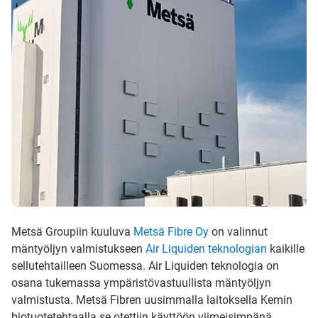
Metsä Groupiin kuuluva
Metsä Fibre Oy
on valinnut
mäntyöljyn valmistukseen
Air Liquiden teknologian
kaikille
sellutehtailleen Suomessa. Air Liquiden teknologia on
osana tukemassa ympäristövastuullista mäntyöljyn
valmistusta. Metsä Fibren uusimmalla laitoksella Kemin
biotuotetehtaalla se otettiin käyttöön viimeisimpänä.