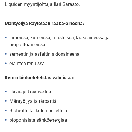
Liquiden myyntijohtaja Ilari Sarasto.
Mäntyöljyä käytetään raaka-aineena:
liimoissa, kumeissa, musteissa, lääkeaineissa ja
biopolttoaineissa
sementin ja asfaltin sidosaineena
eläinten rehuissa
Kemin biotuotetehdas valmistaa:
Havu- ja koivusellua
Mäntyöljyä ja tärpättiä
Biotuotteita, kuten pellettejä
biopohjaista sähköenergiaa