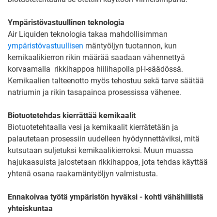
Ympäristövastuullinen teknologia
Air Liquiden teknologia takaa mahdollisimman
ympäristövastuullisen
mäntyöljyn tuotannon, kun
kemikaalikierron rikin määrää saadaan vähennettyä
korvaamalla rikkihappoa hiilihapolla pH-säädössä.
Kemikaalien talteenotto myös tehostuu sekä tarve säätää
natriumin ja rikin tasapainoa prosessissa vähenee.
Biotuotetehdas kierrättää kemikaalit
Biotuotetehtaalla vesi ja kemikaalit kierrätetään ja
palautetaan prosessiin uudelleen hyödynnettäviksi, mitä
kutsutaan suljetuksi kemikaalikierroksi. Muun muassa
hajukaasuista jalostetaan rikkihappoa, jota tehdas käyttää
yhtenä osana raakamäntyöljyn valmistusta.
Ennakoivaa työtä ympäristön hyväksi - kohti vähähiilistä
yhteiskuntaa