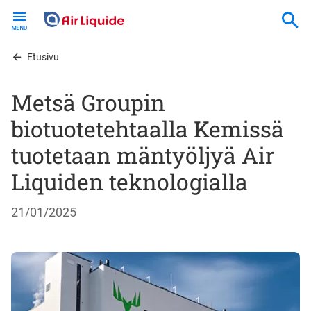
Skip
to
main
content
Etusivu
Metsä Groupin
biotuotetehtaalla Kemissä
tuotetaan mäntyöljyä Air
Liquiden teknologialla
21/01/2025