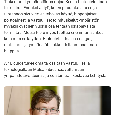
Tiukentunut ympäristölupa ohjaa Kemin biotuotetehtaan
toimintaa. Ennakoiva työ, kuten puuraaka-aineen ja
tuotannon sivuvirtojen tehokas käyttö, biopohjaiset
polttoaineet ja vastuulliset toimitusketjut ympäristön
hyväksi ovat sen vuoksi osa tehtaan jokapäiväistä
toimintaa. Metsä Fibre myös tuottaa enemmän sähköä
kuin mitä se käyttää. Biotuotetehdas on energia-,
materiaali- ja ympäristötehokkuudeltaan maailman
huippua.
Air Liquide tukee omalta osaltaan vastuullisella
teknologiallaan Metsä Fibreä saavuttamaan
ympäristötavoitteensa ja edistämään kestävää kehitystä.