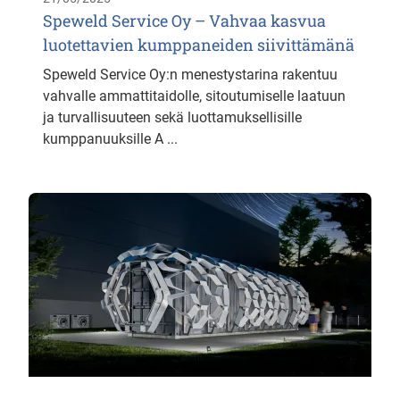
Speweld Service Oy – Vahvaa kasvua
luotettavien kumppaneiden siivittämänä
Speweld Service Oy:n menestystarina rakentuu
vahvalle ammattitaidolle, sitoutumiselle laatuun
ja turvallisuuteen sekä luottamuksellisille
kumppanuuksille A ...