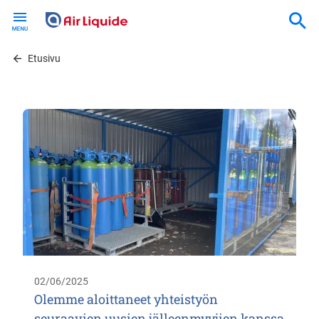
Skip
to
main
content
Etusivu
02/06/2025
Olemme aloittaneet yhteistyön
seuraavien uusien jälleenmyyjien kanssa