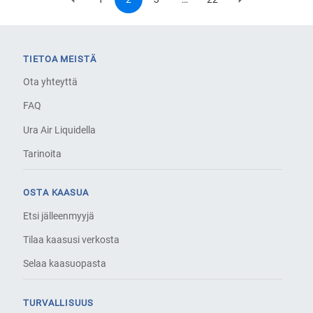
Previous
Page
Current
Page
Last
Next
Pagination
page
page
page
page
TIETOA MEISTÄ
Ota yhteyttä
FAQ
Ura Air Liquidella
Tarinoita
OSTA KAASUA
Etsi jälleenmyyjä
Tilaa kaasusi verkosta
Selaa kaasuopasta
TURVALLISUUS