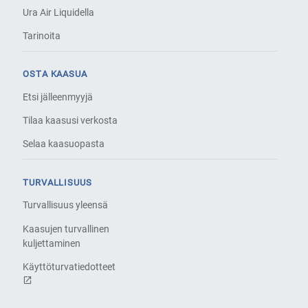
Ura Air Liquidella
Tarinoita
OSTA KAASUA
Etsi jälleenmyyjä
Tilaa kaasusi verkosta
Selaa kaasuopasta
TURVALLISUUS
Turvallisuus yleensä
Kaasujen turvallinen
kuljettaminen
Käyttöturvatiedotteet