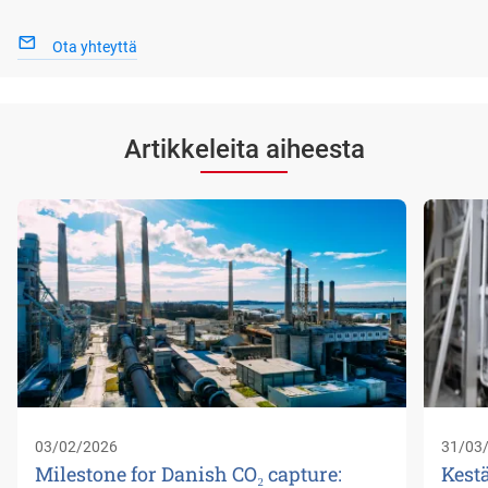
Ota yhteyttä
Artikkeleita aiheesta
03/02/2026
31/03
Milestone for Danish CO₂ capture:
Kest