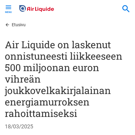
Skip
to
main
content
Etusivu
Air Liquide on laskenut
onnistuneesti liikkeeseen
500 miljoonan euron
vihreän
joukkovelkakirjalainan
energiamurroksen
rahoittamiseksi
18/03/2025