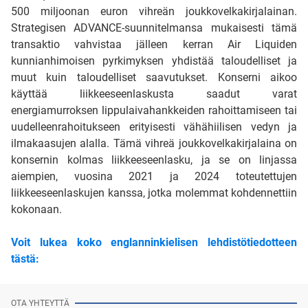
500 miljoonan euron vihreän joukkovelkakirjalainan.
Strategisen ADVANCE-suunnitelmansa mukaisesti tämä
transaktio vahvistaa jälleen kerran Air Liquiden
kunnianhimoisen pyrkimyksen yhdistää taloudelliset ja
muut kuin taloudelliset saavutukset. Konserni aikoo
käyttää liikkeeseenlaskusta saadut varat
energiamurroksen lippulaivahankkeiden rahoittamiseen tai
uudelleenrahoitukseen erityisesti vähähiilisen vedyn ja
ilmakaasujen alalla. Tämä vihreä joukkovelkakirjalaina on
konsernin kolmas liikkeeseenlasku, ja se on linjassa
aiempien, vuosina 2021 ja 2024 toteutettujen
liikkeeseenlaskujen kanssa, jotka molemmat kohdennettiin
kokonaan.
Voit lukea koko englanninkielisen lehdistötiedotteen
tästä:
OTA YHTEYTTÄ