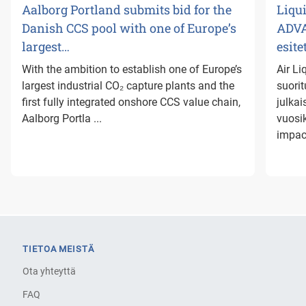
Aalborg Portland submits bid for the
Liqu
Danish CCS pool with one of Europe’s
ADVA
largest…
esite
With the ambition to establish one of Europe’s
Air L
largest industrial CO₂ capture plants and the
suori
first fully integrated onshore CCS value chain,
julka
Aalborg Portla ...
vuosi
impact
TIETOA MEISTÄ
Ota yhteyttä
FAQ