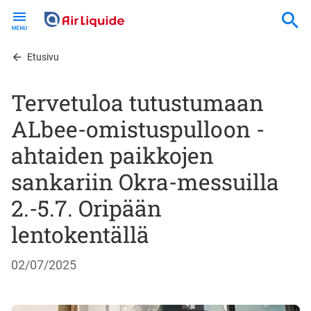
Skip
to
main
content
Etusivu
Tervetuloa tutustumaan
ALbee-omistuspulloon -
ahtaiden paikkojen
sankariin Okra-messuilla
2.-5.7. Oripään
lentokentällä
02/07/2025