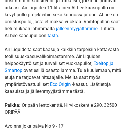
uusimmat hitsaustrendit ja -ratkaisut, jotka helpottavat
arkeasi. Air Liquiden 11-litrainen ALbee-kaasupullo on
kevyt pullo projekteihin sekä kunnossapitoon. ALbee on
omistuspullo, josta et maksa vuokraa. Vaihtopullon saat
heti mukaan lähimmältä
jälleenmyyjältämme
. Tutustu
ALbee-kaasupulloon
tästä
.
Air Liquidelta saat kaasuja kaikkiin tarpeisiin kattavasta
teollisuuskaasuvalikoimastamme. Air Liquiden
helppokäyttöiset ja turvalliset vuokrapullot,
Exeltop ja
Smartop
ovat esillä osastollamme. Tule kuulemaan, mitä
etuja ne tarjoavat hitsaajalle. Meiltä saat myös
ympäristövastuulliset
Eco Origin
-kaasut. Lisätietoja
kaasuista ja jälleenmyyjistämme tästä.
Paikka:
Oripään lentokenttä, Hirvikoskentie 290, 32500
ORIPÄÄ
Avoinna joka päivä klo 9 - 17