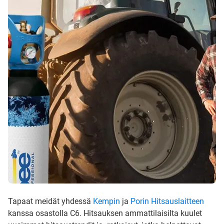
Tapaat meidät yhdessä
Kempin
ja
Porin Hitsauslaitteen
kanssa osastolla C6. Hitsauksen ammattilaisilta kuulet