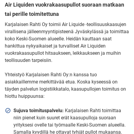
Air Liquiden vuokrakaasupullot suoraan matkaan
tai perille toimitettuna
Karjalaisen Rahti Oy toimii Air Liquide -teollisuuskaasujen
virallisena jälleenmyyntipisteenä Jyväskylässä ja toimittaa
koko Keski-Suomen alueelle. Heidän kauttaan saat
hankittua nykyaikaiset ja turvalliset Air Liquiden
vuokrakaasupullot hitsaukseen, leikkaukseen ja muihin
teollisuuden tarpeisiin.
Yhteistyö Karjalaisen Rahti Oy:n kanssa tuo
asiakkaillemme merkittävää etua. Koska kyseessä on
täyden palvelun logistiikkatalo, kaasupullojen toimitus on
hiottu huippuunsa:
Sujuva toimituspalvelu:
Karjalaisen Rahti toimittaa
niin pienet kuin suuret erät kaasupulloja suoraan
yrityksesi ovelle tai työmaalle Keski-Suomen alueella.
Samalla kyydillä he ottavat tyhjät pullot mukaansa.