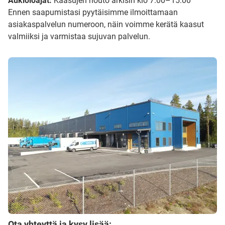
Aukioloajat:
Kaasujen nouto arkisin klo 7.00–15.00
Ennen saapumistasi pyytäisimme ilmoittamaan
asiakaspalvelun numeroon, näin voimme kerätä kaasut
valmiiksi ja varmistaa sujuvan palvelun.
Ota yhteyttä ja kysy lisää: