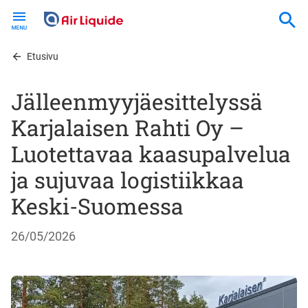
Skip
to
main
content
Etusivu
Jälleenmyyjäesittelyssä
Karjalaisen Rahti Oy –
Luotettavaa kaasupalvelua
ja sujuvaa logistiikkaa
Keski-Suomessa
26/05/2026