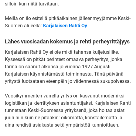
silloin kun niitä tarvitaan.
Meillä on ilo esitellä pitkäaikainen jälleenmyyjämme Keski-
Suomen alueella:
Karjalaisen Rahti Oy
.
Lähes vuosisadan kokemus ja rehti perheyrittäjyys
Karjalaisen Rahti Oy ei ole mikä tahansa kuljetusliike.
Kyseessä on pitkät perinteet omaava perheyritys, jonka
tarina on saanut alkunsa jo vuonna 1927 Augusti
Karjalaisen käynnistämästä toiminnasta. Tänä päivänä
yritystä luotsataan eteenpäin jo viidennessä sukupolvessa.
Vuosikymmenten varrella yritys on kasvanut moderniksi
logistiikan ja kierrätyksen asiantuntijaksi. Karjalaisen Rahti
tunnetaan Keski-Suomessa yrityksenä, joka hoitaa asiat
juuri niin kuin ne pitääkin: oikomatta, konstailematta ja
aina rehdisti asiakasta sekä ympäristöä kunnioittaen.