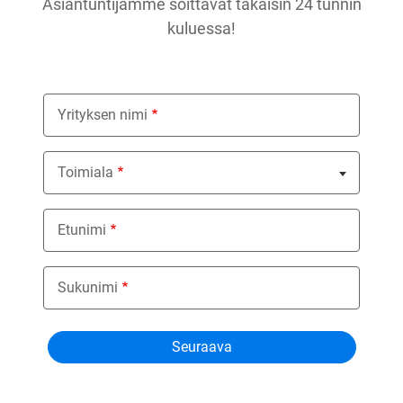
Asiantuntijamme soittavat takaisin 24 tunnin
kuluessa!
Yrityksen nimi
Toimiala
Nothing selected
Etunimi
Sukunimi