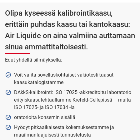
Olipa kyseessä kalibrointikaasu,
erittäin puhdas kaasu tai kantokaasu:
Air Liquide on aina valmiina auttamaan
sinua ammattitaitoisesti.
Edut yhdellä silmäyksellä:
Voit valita sovelluskohtaiset vakiotestikaasut
kaasukatalogistamme
DAkkS-kalibrointi: ISO 17025 -akkreditoitu laboratorio
erityiskaasutehtaallamme Krefeld-Gellepissä – muita
ISO 17025- ja ISO 17034 -la
oratorioita konsernin sisällä
Hyödyt pitkäaikaisesta kokemuksestamme ja
maailmanlaajuisesti tunnustetusta