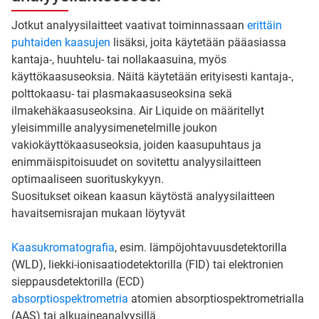
Jotkut analyysilaitteet vaativat toiminnassaan
erittäin
puhtaiden kaasujen
lisäksi, joita käytetään pääasiassa
kantaja-, huuhtelu- tai nollakaasuina, myös
käyttökaasuseoksia. Näitä käytetään erityisesti kantaja-,
polttokaasu- tai plasmakaasuseoksina sekä
ilmakehäkaasuseoksina. Air Liquide on määritellyt
yleisimmille analyysimenetelmille joukon
vakiokäyttökaasuseoksia, joiden kaasupuhtaus ja
enimmäispitoisuudet on sovitettu analyysilaitteen
optimaaliseen suorituskykyyn.
Suositukset oikean kaasun käytöstä analyysilaitteen
havaitsemisrajan mukaan löytyvät
Kaasukromatografia
, esim. lämpöjohtavuusdetektorilla
(WLD), liekki-ionisaatiodetektorilla (FID) tai elektronien
sieppausdetektorilla (ECD)
absorptiospektrometria
atomien absorptiospektrometrialla
(AAS) tai alkuaineanalyysillä