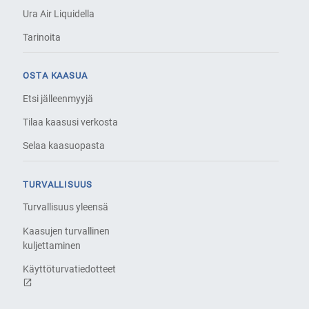
Ura Air Liquidella
Tarinoita
OSTA KAASUA
Etsi jälleenmyyjä
Tilaa kaasusi verkosta
Selaa kaasuopasta
TURVALLISUUS
Turvallisuus yleensä
Kaasujen turvallinen
kuljettaminen
Käyttöturvatiedotteet