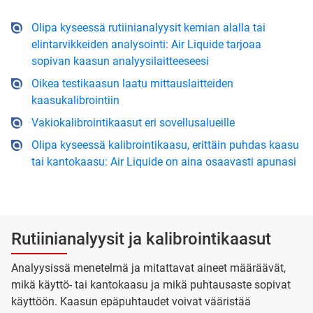
Olipa kyseessä rutiinianalyysit kemian alalla tai
elintarvikkeiden analysointi: Air Liquide tarjoaa
sopivan kaasun analyysilaitteeseesi
Oikea testikaasun laatu mittauslaitteiden
kaasukalibrointiin
Vakiokalibrointikaasut eri sovellusalueille
Olipa kyseessä kalibrointikaasu, erittäin puhdas kaasu
tai kantokaasu: Air Liquide on aina osaavasti apunasi
Rutiinianalyysit ja kalibrointikaasut
Analyysissä menetelmä ja mitattavat aineet määräävät,
mikä käyttö- tai kantokaasu ja mikä puhtausaste sopivat
käyttöön. Kaasun epäpuhtaudet voivat vääristää