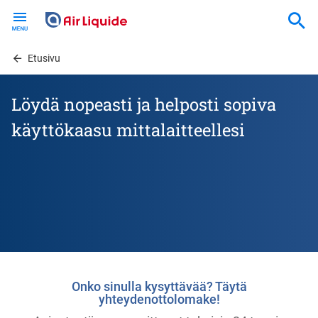
Skip
to
main
content
Etusivu
Löydä nopeasti ja helposti sopiva
käyttökaasu mittalaitteellesi
Onko sinulla kysyttävää? Täytä
yhteydenottolomake!