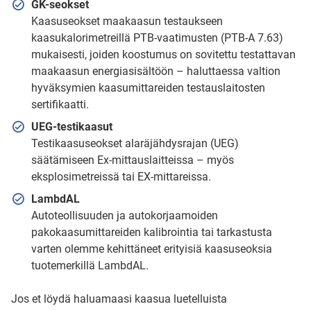
GK-seokset
Kaasuseokset maakaasun testaukseen
kaasukalorimetreillä PTB-vaatimusten (PTB-A 7.63)
mukaisesti, joiden koostumus on sovitettu testattavan
maakaasun energiasisältöön – haluttaessa valtion
hyväksymien kaasumittareiden testauslaitosten
sertifikaatti.
UEG-testikaasut
Testikaasuseokset alaräjähdysrajan (UEG)
säätämiseen Ex-mittauslaitteissa – myös
eksplosimetreissä tai EX-mittareissa.
LambdAL
Autoteollisuuden ja autokorjaamoiden
pakokaasumittareiden kalibrointia tai tarkastusta
varten olemme kehittäneet erityisiä kaasuseoksia
tuotemerkillä LambdAL.
Jos et löydä haluamaasi kaasua luetelluista