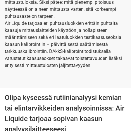
mittaustuloksia. Siksi pätee: mitä pienempi pitoisuus
näytteessä on aineen mittausta varten, sitä korkeampi
puhtausaste on tarpeen.
Air Liquide tarjoaa eri puhtausluokkien erittäin puhtaita
kaasuja mittauslaitteiden käyttöön ja nollapisteen
määrittämiseen sekä eri laatuluokkien testikaasuseoksia
kaasun kalibrointiin – päivittäisestä säätämisestä
tarkkuuskalibrointiin. DAkkS-kalibrointitodistuksella
varustetut kaasuseokset takaavat toistettavuuden lisäksi
erityisesti mittaustulosten jäljitettävyyden.
Olipa kyseessä rutiinianalyysi kemian
tai elintarvikkeiden analysoinnissa: Air
Liquide tarjoaa sopivan kaasun
analyysilaitteeseesi