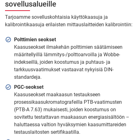
sovellusalueille
Tarjoamme sovelluskohtaisia käyttökaasuja ja
kalibrointikaasuja erilaisten mittauslaitteiden kalibrointiin:
Polttimien seokset
Kaasuseokset ilmakehän polttimien säätämiseen
määritellyillä lämmitys-/polttoarvoilla ja Wobbe-
indekseillä, joiden koostumus ja puhtaus- ja
tarkkuusvaatimukset vastaavat nykyisiä DIN-
standardeja.
PGC-seokset
Kaasuseokset maakaasun testaukseen
prosessikaasukromatografeilla PTB-vaatimusten
(PTB-A 7.63) mukaisesti, joiden koostumus on
sovitettu testattavan maakaasun energiasisältöön –
haluttaessa valtion hyväksymien kaasumittareiden
testauslaitosten sertifikaatilla.