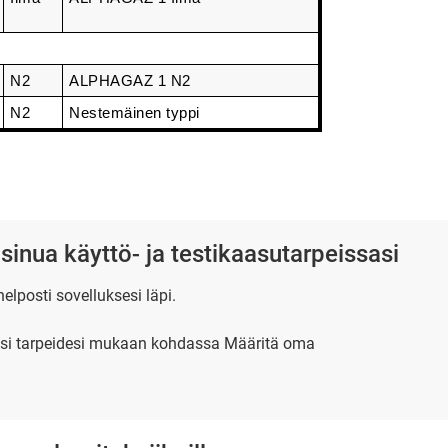
N2
ALPHAGAZ 1 N2
N2
Nestemäinen typpi
sinua käyttö- ja testikaasutarpeissasi
elposti sovelluksesi läpi.
asusi tarpeidesi mukaan kohdassa Määritä oma