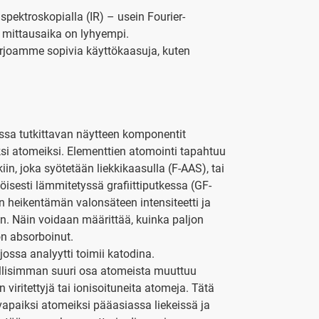
pektroskopialla (IR) – usein Fourier-
 mittausaika on lyhyempi.
rjoamme sopivia käyttökaasuja, kuten
ossa tutkittavan näytteen komponentit
iksi atomeiksi. Elementtien atomointi tapahtuu
in, joka syötetään liekkikaasulla (F-AAS), tai
isesti lämmitetyssä grafiittiputkessa (GF-
 heikentämän valonsäteen intensiteetti ja
in. Näin voidaan määrittää, kuinka paljon
on absorboinut.
ossa analyytti toimii katodina.
ollisimman suuri osa atomeista muuttuu
iritettyjä tai ionisoituneita atomeja. Tätä
vapaiksi atomeiksi pääasiassa liekeissä ja