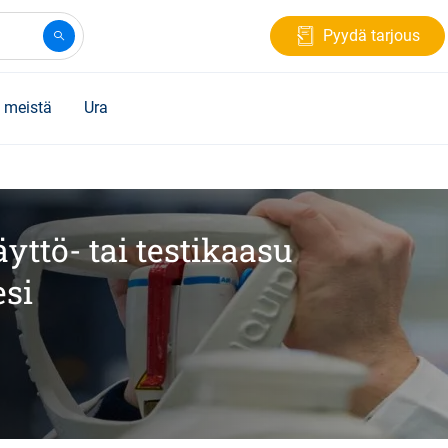
Pyydä tarjous
 meistä
Ura
yttö- tai testikaasu
esi