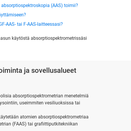
 absorptiospektroskopia (AAS) toimii?
käyttämiseen?
F-AAS- tai F-AAS-laitteessasi?
aasun käytöstä absorptiospektrometrissäsi
oiminta ja sovellusalueet
uolisia absorptiospektrometrian menetelmiä
lysointiin, useimmiten vesiliuoksissa tai
 käytetään atomien absorptiospektrometriaa
ian (FAAS) tai grafiittiputkitekniikan