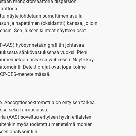
äytetään monokromaattoria dispersion
aattoria.
ttu näyte johdetaan sumuttimen avulla
un ja hapettimen (oksidantti) kanssa, jolloin
ensin. Sen jälkeen kiinteät näytteen osat
GF-AAS) hyödynnetään grafiitin johtavaa
tuksesta sähkövastuksensa vuoksi. Pieni
a kuumennetaan useassa vaiheessa. Näyte käy
 atomointi. Detektiorajat ovat jopa kolme
i ICP-OES-menetelmässä.
e. Absorptiospektrometria on erityisen tärkeä
kassa sekä farmasiassa.
a (AAS) soveltuu erityisen hyvin erilaisten
kuitenkin myös todistettu menetelmä monien
iseen analysointiin.