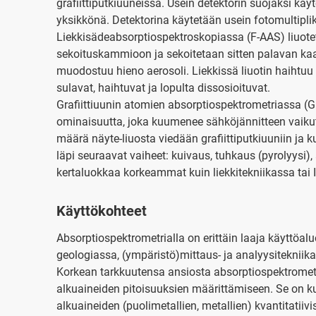
grafiittiputkiuuneissa. Usein detektorin suojaksi k
yksikkönä. Detektorina käytetään usein fotomultiplik
Liekkisädeabsorptiospektroskopiassa (F-AAS) liuote
sekoituskammioon ja sekoitetaan sitten palavan kaas
muodostuu hieno aerosoli. Liekkissä liuotin haihtuu 
sulavat, haihtuvat ja lopulta dissosioituvat.
Grafiittiuunin atomien absorptiospektrometriassa (
ominaisuutta, joka kuumenee sähköjännitteen vaiku
määrä näyte-liuosta viedään grafiittiputkiuuniin j
läpi seuraavat vaiheet: kuivaus, tuhkaus (pyrolyysi),
kertaluokkaa korkeammat kuin liekkitekniikassa ta
Käyttökohteet
Absorptiospektrometrialla on erittäin laaja käyttöalu
geologiassa, (ympäristö)mittaus- ja analyysiteknii
Korkean tarkkuutensa ansiosta absorptiospektrometri
alkuaineiden pitoisuuksien määrittämiseen. Se on 
alkuaineiden (puolimetallien, metallien) kvantitatiiv