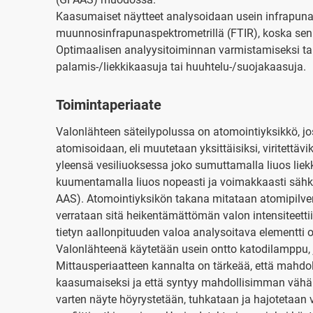
Kaasumaiset näytteet analysoidaan usein infrapunas
muunnosinfrapunaspektrometrillä (FTIR), koska sen
Optimaalisen analyysitoiminnan varmistamiseksi ta
palamis-/liekkikaasuja tai huuhtelu-/suojakaasuja.
Toimintaperiaate
Valonlähteen säteilypolussa on atomointiyksikkö, j
atomisoidaan, eli muutetaan yksittäisiksi, viritettäv
yleensä vesiliuoksessa joko sumuttamalla liuos liekki
kuumentamalla liuos nopeasti ja voimakkaasti sähkö
AAS). Atomointiyksikön takana mitataan atomipilven
verrataan sitä heikentämättömän valon intensiteetti
tietyn aallonpituuden valoa analysoitava elementti 
Valonlähteenä käytetään usein ontto katodilamppu, j
Mittausperiaatteen kannalta on tärkeää, että mahd
kaasumaiseksi ja että syntyy mahdollisimman vähän v
varten näyte höyrystetään, tuhkataan ja hajotetaan 