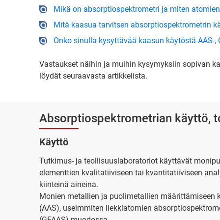
Mikä on absorptiospektrometri ja miten atomien
Mitä kaasua tarvitsen absorptiospektrometrin 
Onko sinulla kysyttävää kaasun käytöstä AAS-, G
Vastaukset näihin ja muihin kysymyksiin sopivan k
löydät seuraavasta artikkelista.
Absorptiospektrometrian käyttö, t
Käyttö
Tutkimus- ja teollisuuslaboratoriot käyttävät monip
elementtien kvalitatiiviseen tai kvantitatiiviseen ana
kiinteinä aineina.
Monien metallien ja puolimetallien määrittämiseen
(AAS), useimmiten liekkiatomien absorptiospektrometr
(GFAAS) muodossa.