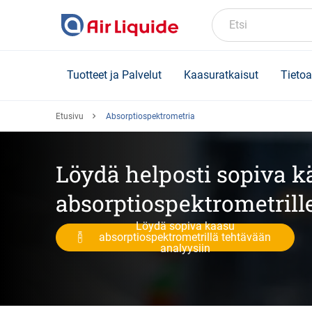
Skip
to
Etsi
main
content
Tuotteet ja Palvelut
Kaasuratkaisut
Tietoa
Etusivu
Absorptiospektrometria
Löydä helposti sopiva kä
absorptiospektrometrill
Löydä sopiva kaasu
absorptiospektrometrillä tehtävään
analyysiin