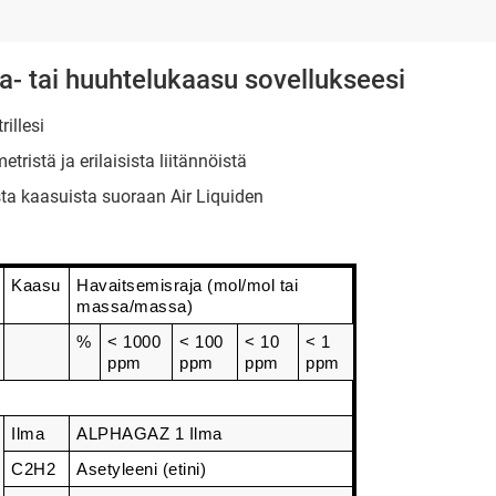
la- tai huuhtelukaasu sovellukseesi
illesi
ristä ja erilaisista liitännöistä
ista kaasuista suoraan Air Liquiden
Kaasu
Havaitsemisraja (mol/mol tai 
massa/massa)
%
< 1000 
< 100 
< 10 
< 1 
ppm
ppm
ppm
ppm
Ilma
ALPHAGAZ 1 Ilma
C2H2
Asetyleeni (etini)