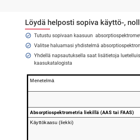
Löydä helposti sopiva käyttö-, nol
Tutustu sopivaan kaasuun absorptiospektrometr
Valitse haluamasi yhdistelmä absorptiospektromet
Yhdellä napsautuksella saat lisätietoja luetellu
kaasukatalogista
Menetelmä
Absorptiospektrometria liekillä (AAS tai FAAS)
Käyttökaasu (liekki)