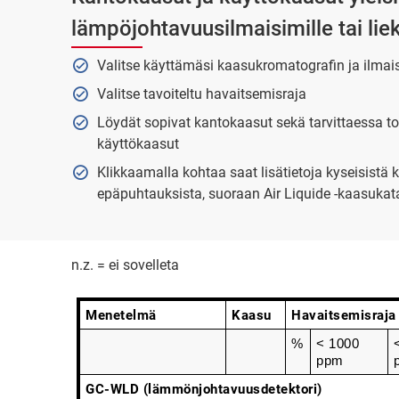
lämpöjohtavuusilmaisimille tai liek
Valitse käyttämäsi kaasukromatografin ja ilma
Valitse tavoiteltu havaitsemisraja
Löydät sopivat kantokaasut sekä tarvittaessa to
käyttökaasut
Klikkaamalla kohtaa saat lisätietoja kyseisistä 
epäpuhtauksista, suoraan Air Liquide -kaasukat
n.z. = ei sovelleta
Menetelmä
Kaasu
Havaitsemisraja
%
< 1000 
ppm
GC-WLD (lämmönjohtavuusdetektori)