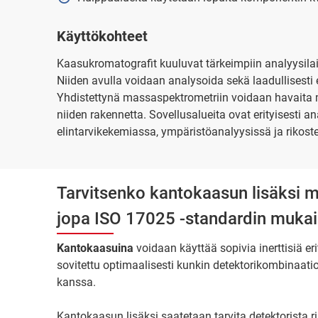
Käyttökohteet
Kaasukromatografit kuuluvat tärkeimpiin analyysilaitt
Niiden avulla voidaan analysoida sekä laadullisesti
Yhdistettynä massaspektrometriin voidaan havaita m
niiden rakennetta. Sovellusalueita ovat erityisesti an
elintarvikekemiassa, ympäristöanalyysissä ja rikost
Tarvitsenko kantokaasun lisäksi m
jopa ISO 17025 -standardin mukai
Kantokaasuina
voidaan käyttää sopivia inerttisiä er
sovitettu optimaalisesti kunkin detektorikombinaat
kanssa.
Kantokaasun lisäksi saatetaan tarvita detektorista 