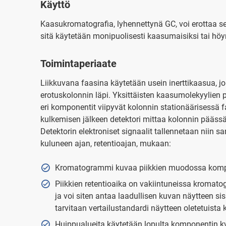
Käyttö
Kaasukromatografia, lyhennettynä GC, voi erottaa seok
sitä käytetään monipuolisesti kaasumaisiksi tai höy
Toimintaperiaate
Liikkuvana faasina käytetään usein inerttikaasua, j
erotuskolonnin läpi. Yksittäisten kaasumolekyylien 
eri komponentit viipyvät kolonnin stationäärisessä fa
kulkemisen jälkeen detektori mittaa kolonnin pääss
Detektorin elektroniset signaalit tallennetaan niin
kuluneen ajan, retentioajan, mukaan:
Kromatogrammi kuvaa piikkien muodossa kompon
Piikkien retentioaika on vakiintuneissa kromato
ja voi siten antaa laadullisen kuvan näytteen s
tarvitaan vertailustandardi näytteen oletetuista
Huippualueita käytetään lopulta komponentin kv