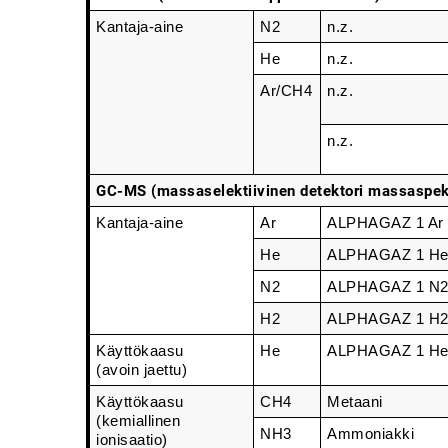
Kantaja-aine
N2
n.z.
He
n.z.
Ar/CH4
n.z.
n.z.
GC-MS (massaselektiivinen detektori massaspekt
Kantaja-aine
Ar
ALPHAGAZ 1 Ar
He
ALPHAGAZ 1 H
N2
ALPHAGAZ 1 N
H2
ALPHAGAZ 1 H
Käyttökaasu
He
ALPHAGAZ 1 H
(avoin jaettu)
Käyttökaasu
CH4
Metaani
(kemiallinen
NH3
Ammoniakki
ionisaatio)