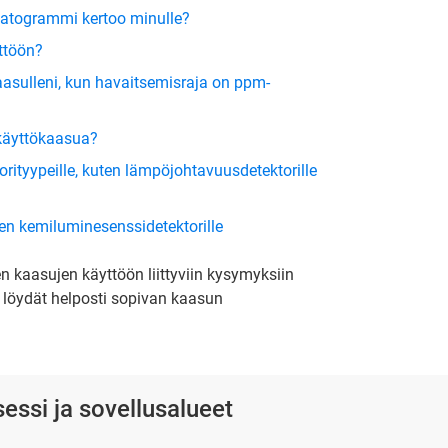
matogrammi kertoo minulle?
ttöön?
aasulleni, kun havaitsemisraja on ppm-
ä käyttökaasua?
rityypeille, kuten lämpöjohtavuusdetektorille
uten kemiluminesenssidetektorille
 kaasujen käyttöön liittyviin kysymyksiin
 löydät helposti sopivan kaasun
essi ja sovellusalueet