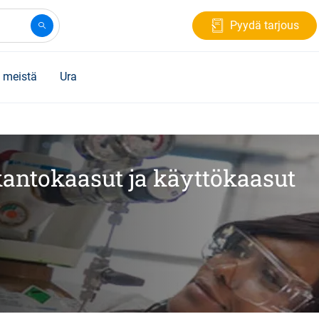
Pyydä tarjous
 meistä
Ura
kantokaasut ja käyttökaasut