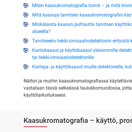
Miten kaasukromatografia toimii – ja mitä kro
Mitä kaasuja tarvitsen kaasukromatografini käy
Minkälaista kaasun puhtautta tarvitsen käyttök
alueella?
Tarvitseeko liekki-ionisaatiodetektorini erityist
Kantokaasut ja käyttökaasut yleisimmille detekto
tai liekki-ionisaatiodetektorille
Kantaja- ja käyttökaasut muille detektoreille, k
Näihin ja muihin kaasukromatografiassa käytettävien
vastataan tässä selkeässä taulukkomuodossa, jotta
käyttötarkoitukseesi.
Kaasukromatografia – käyttö, pros