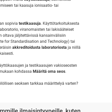
miseen tai kaasuja ionisaatio- tai
taan sopivia
testikaasuja
. Käyttötarkoituksesta
laboratorio, viranomaisten tai lakisääteiset
oltava jäljitettävissä kansainvälisiin
tute for Standardisation and Technology) tai
eräisin
akkreditoidusta laboratoriosta
ja niillä
aisesti.
äyttökaasujen ja testikaasujen vakioseosten
si mukaan kohdassa
Määritä oma seos
.
ilöllisen seoksen tarkkaa määrittelyä varten?
mmille ilmaisintyypeille, kuten