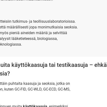
eisiin tutkimus- ja teollisuuslaboratorioissa.
 että määrällisesti jopa monimutkaisia seoksia.
yös pieniä aineiden määriä ja selvittää
alyysit lääketieteessä, biologiassa,
eknologiassa.
uita käyttökaasuja tai testikaasuja – ehkä
sia?
ittäin puhtaita kaasuja ja seoksia, jotka on
ion, kuten GC-FID, GC-WLD, GC-ECD, GC-MS,
riippuen muita
käyttökaasuja
, esimerkiksi