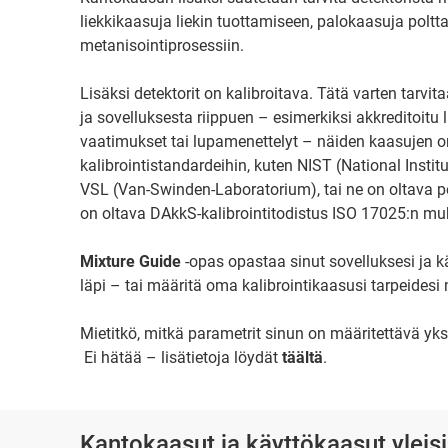
liekkikaasuja liekin tuottamiseen, palokaasuja poltta
metanisointiprosessiin.
Lisäksi detektorit on kalibroitava. Tätä varten tarvi
ja sovelluksesta riippuen – esimerkiksi akkreditoitu 
vaatimukset tai lupamenettelyt – näiden kaasujen on 
kalibrointistandardeihin, kuten NIST (National Insti
VSL (Van-Swinden-Laboratorium), tai ne on oltava p
on oltava DAkkS-kalibrointitodistus ISO 17025:n muk
Mixture Guide
-opas opastaa sinut sovelluksesi ja k
läpi – tai määritä oma kalibrointikaasusi tarpeide
Mietitkö, mitkä parametrit sinun on määritettävä yks
Ei hätää – lisätietoja löydät
täältä
.
Kantokaasut ja käyttökaasut yleisi