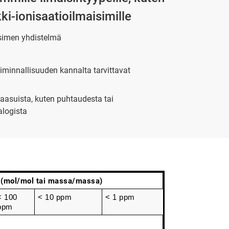
ki-ionisaatioilmaisimille
isimen yhdistelmä
iminnallisuuden kannalta tarvittavat
kaasuista, kuten puhtaudesta tai
alogista
 (mol/mol tai massa/massa)
< 100 
< 10 ppm
< 1 ppm
ppm