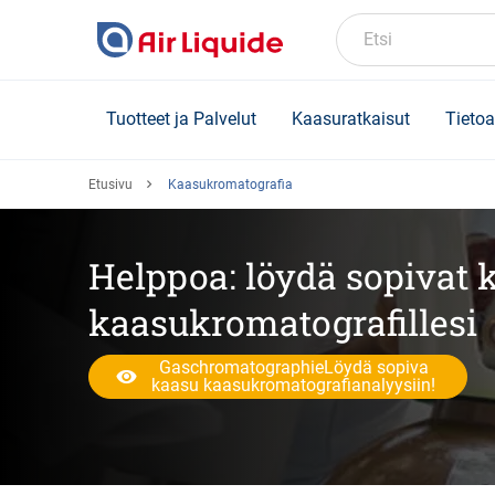
Skip
to
Etsi
main
content
Tuotteet ja Palvelut
Kaasuratkaisut
Tietoa
Etusivu
Kaasukromatografia
Helppoa: löydä sopivat 
kaasukromatografillesi
GaschromatographieLöydä sopiva
kaasu kaasukromatografianalyysiin!