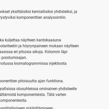
set yksittäisiksi kemiallisiksi yhdisteiksi, ja
rystyviksi komponenttien analysointiin.
oka kuljettaa näytteen kantokaasuna
polariteetin ja höyrynpaineen mukaan näytteen
asissa eri pituisia aikoja. Kolonnin läpi
ä poistumisajan.
 sanotussa kromatogrammissa injektiosta
enttien pitoisuutta ajan funktiona.
grafisissa olosuhteissa ominainen yhdisteelle
isältämistä komponenteista. Tätä varten
 komponenteista.
antitatiiviseen määrittämiseen.