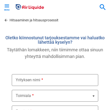
Skip
to
main
content
Hitsaaminen ja hitsausprosessit
Oletko kiinnostunut tarjouksestamme vai haluatko
lähettää kyselyn?
Täytäthän lomakkeen, niin tiimimme ottaa sinuun
yhteyttä mahdollisimman pian.
Yrityksen nimi
Toimiala
Nothing selected