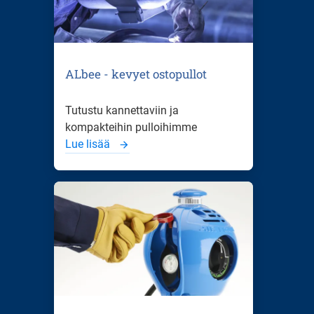
ALbee - kevyet ostopullot
Tutustu kannettaviin ja
kompakteihin pulloihimme
Lue lisää