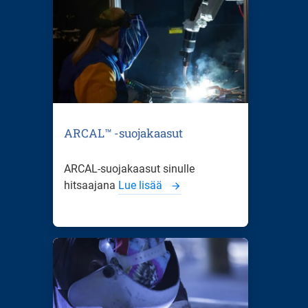
ARCAL™ -suojakaasut
ARCAL-suojakaasut sinulle
hitsaajana
Lue lisää