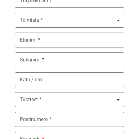
Yrityksen nimi
Toimiala
Nothing selected
Etunimi
Sukunimi
Katu / nro
Tuotteet
Nothing selected
Postinumero