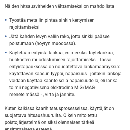
Näiden hitsausvirheiden välttämiseksi on mahdollista :
Työstää metallin pintaa sinkin kertymisen
rajoittamiseksi.
Jätä kahden levyn väliin rako, jotta sinkki pääsee
poistumaan (höyryn muodossa).
Käytetään erityistä lankaa, esimerkiksi täytelankaa,
huokosten muodostumisen rajoittamiseksi. Tässä
erityistapauksessa on noudatettava lankamääräyksiä:
käytettävän kaasun tyyppi, napaisuus - joitakin lankoja
voidaan käyttää käänteisellä napaisuudella, eli lanka
toimii negatiivisena elektrodina MIG/MAG-
menetelmässä - , virta ja jännite.
Kuten kaikissa kaarihitsausprosesseissa, käyttäjät on
suojattava hitsaushuuruilta. Oikein mitoitettu
poistojärjestelmä on siksi olennaisen tärkeä
ensimmäisenä esteenä.