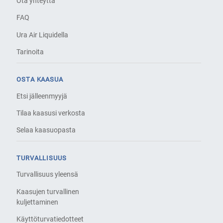
Ota yhteyttä
FAQ
Ura Air Liquidella
Tarinoita
OSTA KAASUA
Etsi jälleenmyyjä
Tilaa kaasusi verkosta
Selaa kaasuopasta
TURVALLISUUS
Turvallisuus yleensä
Kaasujen turvallinen
kuljettaminen
Käyttöturvatiedotteet