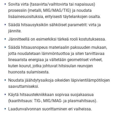
Sovita virta (tasavirta/vaihtovirta tai napaisuus)
prosessiin (metalli, MIG/MAG/TIG) ja noudata
lisäainesuosituksia, erityisesti täytelankojen osalta.
Säädä hitsausyksikön sähköiset parametrit: virta ja
jännite.
Jännitteellä on esimerkiksi tärkeä rooli kostutuksessa.
Säädä hitsausnopeus materiaalin paksuuden mukaan,
jotta noudatetaan lämmöntuottoa ja siten tarvittavaa
lineaarista energiaa ja vältetään geometriset virheet,
kuten kourut, jotka johtuvat hitsisulan reunojen
huonosta sulamisesta.
Noudata jäähdytysaikoja oikeiden läpivientilämpötilojen
saavuttamiseksi.
Käytä hitsaustekniikkaan sopivaa suojakaasua
(kaarihitsaus: TIG-, MIG/MAG- ja plasmahitsaus).
Laadunvalvonnan suorittaminen eri vaiheissa.