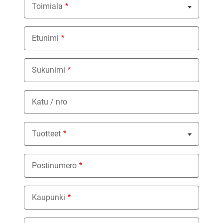
Toimiala
Nothing selected
Etunimi
Sukunimi
Katu / nro
Tuotteet
Nothing selected
Postinumero
Kaupunki