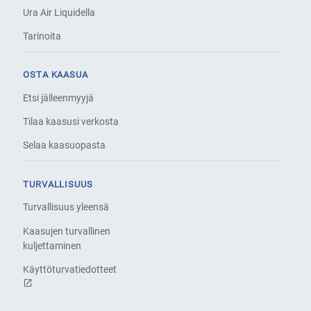
Ura Air Liquidella
Tarinoita
OSTA KAASUA
Etsi jälleenmyyjä
Tilaa kaasusi verkosta
Selaa kaasuopasta
TURVALLISUUS
Turvallisuus yleensä
Kaasujen turvallinen
kuljettaminen
Käyttöturvatiedotteet