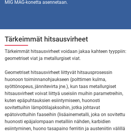
MIG MAG-konetta asennetaan.
Tärkeimmät hitsausvirheet
Tärkeimmät hitsausvirheet voidaan jakaa kahteen tyyppiin:
geometriset viat ja metallurgiset viat.
Geometriset hitsausvirheet liittyvät hitsausprosessin
huonoon toiminnanohjaukseen (polttimen kulma,
syöttönopeus, jännitevirta jne.), kun taas metallurgiset
hitsausvirheet voivat liittyä useisiin muihin parametreihin,
kuten epäpuhtauksien esiintymiseen, huonosti
sovitettuihin lämpötilajaksoihin, jotka johtavat
epätoivottuihin faaseihin (lisäainemetalli, joka on sovitettu
huonosti epäjalompaan metalliin nähden, karbidien
esiintyminen, huono tasapaino ferriitin ja austeniitin välillä