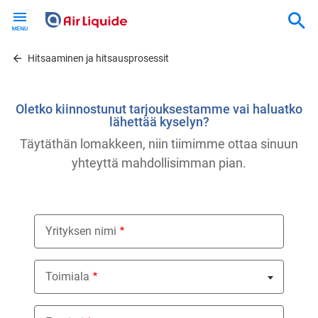
Skip
to
main
content
Hitsaaminen ja hitsausprosessit
Oletko kiinnostunut tarjouksestamme vai haluatko
lähettää kyselyn?
Täytäthän lomakkeen, niin tiimimme ottaa sinuun
yhteyttä mahdollisimman pian.
Yrityksen nimi
Toimiala
Nothing selected