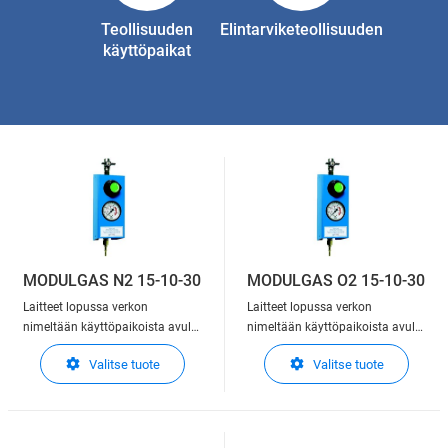
Teollisuuden
Elintarviketeollisuuden
käyttöpaikat
MODULGAS N2 15-10-30
MODULGAS O2 15-10-30
Laitteet lopussa verkon
Laitteet lopussa verkon
nimeltään käyttöpaikoista avulla
nimeltään käyttöpaikoista avulla
käyttäjä voi liittää
käyttäjä voi liittää
Valitse tuote
Valitse tuote
levitysmenetelmille
levitysmenetelmille
kaasuverkkoon. Tapauksesta
kaasuverkkoon. Tapauksesta
riippuen, tämä laite on
riippuen, tämä laite on
integroituja toimintoja lopettaa,
integroituja toimintoja lopettaa,
säädellä ja osoittaa ulostulon
säädellä ja osoittaa ulostulon