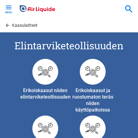
Skip
to
main
content
Kaasulaitteet
Elintarviketeollisuuden
Erikoiskaasut niiden
Erikoiskaasut ja
elintarviketeollisuuden
ruostumaton teräs
niiden
käyttöpaikoissa