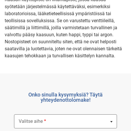
syötetään järjestelmässä käytettäväksi, esimerkiksi
laboratorioissa, lääketieteellisissä ympäristöissä tai
teollisissa sovelluksissa. Se on varustettu venttiileillä,
säätimillä ja liittimillä, joilla varmistetaan turvallinen ja
valvottu pääsy kaasuun, kuten happi, typpi tai argon.
Nostopisteet on suunniteltu siten, että ne ovat helposti
saatavilla ja luotettavia, joten ne ovat olennaisen tärkeitä
kaasujen tehokkaan ja turvallisen käsittelyn kannalta.
Onko sinulla kysymyksiä? Täytä
yhteydenottolomake!
Valitse aihe
Nothing selected