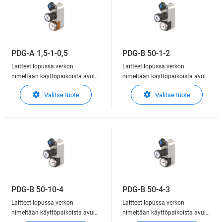
pressur
pressur
PDG-A 1,5-1-0,5
PDG-B 50-1-2
Laitteet lopussa verkon
Laitteet lopussa verkon
nimeltään käyttöpaikoista avulla
nimeltään käyttöpaikoista avulla
käyttäjä voi liittää
käyttäjä voi liittää
Valitse tuote
Valitse tuote
levitysmenetelmille
levitysmenetelmille
kaasuverkkoon. Tapauksesta
kaasuverkkoon. Tapauksesta
riippuen, tämä laite on
riippuen, tämä laite on
integroituja toimintoja lopettaa,
integroituja toimintoja lopettaa,
säädellä ja osoittaa ulostulon
säädellä ja osoittaa ulostulon
pressur
pressur
PDG-B 50-10-4
PDG-B 50-4-3
Laitteet lopussa verkon
Laitteet lopussa verkon
nimeltään käyttöpaikoista avulla
nimeltään käyttöpaikoista avulla