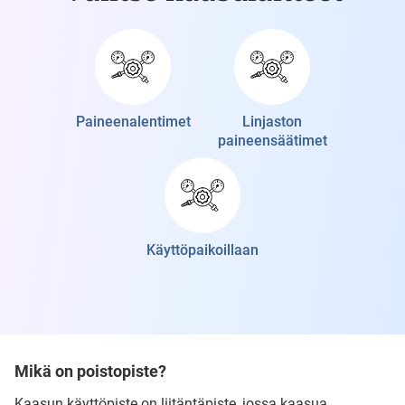
Paineenalentimet
Linjaston
paineensäätimet
Käyttöpaikoillaan
Mikä on poistopiste?
Kaasun käyttöpiste on liitäntäpiste, jossa kaasua