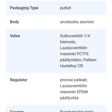
Packaging Type
putket
Body
anodisoitu alumiini
Valve
Sulkuventtiili 1/4
kierrosta,
Lautasventtiilin
messinki PCTFE
päällystetyn, Pallean
Hastelloy C®
Regulator
pronssi palkeet,
Lautasventtiilin
messinki EPDM
päällystää
Gauges
Ruostumaton teräs