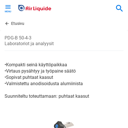
Skip
to
main
content
Etusivu
PDG-B 50-4-3
Laboratoriot ja analyysit
•Kompakti seinä käyttöpaikkaa
•Virtaus pysähtyy ja työpaine säätö
•Sopivat puhtaat kaasut
•Valmistettu anodisoidusta alumiinista
Suunniteltu toteuttamaan: puhtaat kaasut