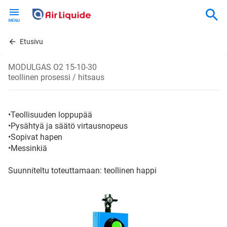
Skip
to
main
content
Etusivu
MODULGAS O2 15-10-30
teollinen prosessi / hitsaus
•Teollisuuden loppupää
•Pysähtyä ja säätö virtausnopeus
•Sopivat hapen
•Messinkiä
Suunniteltu toteuttamaan: teollinen happi