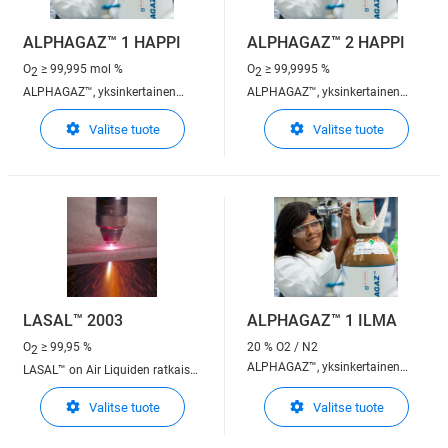
ALPHAGAZ™ 1 HAPPI
ALPHAGAZ™ 2 HAPPI
O
≥ 99,995 mol %
O
≥ 99,9995 %
2
2
ALPHAGAZ™, yksinkertainen
ALPHAGAZ™, yksinkertainen
ratkaisu analyyttisen
ratkaisu analyyttisen
Valitse tuote
Valitse tuote
suorituskyvyn parantamiseen
suorituskyvyn parantamiseen
ALPHAGAZ™ 1, sitoutuminen
ALPHAGAZ™ 2, sitoutuminen
laatuun analyyseissä välillä % ja
korkeimpaan laatuun
ppm
analyyseissä välillä ppm ja ppb
LASAL™ 2003
ALPHAGAZ™ 1 ILMA
O
≥ 99,95 %
20 % O2 / N2
2
ALPHAGAZ™, yksinkertainen
LASAL™ on Air Liquiden ratkaisu
ratkaisu analyyttisen
lasersovelluksiin
Valitse tuote
Valitse tuote
suorituskyvyn parantamiseen
ALPHAGAZ™ 2, sitoutuminen
korkeimpaan laatuun