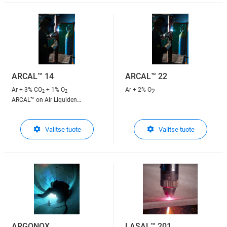
analyyseissä välillä ppm ja ppb
ARCAL™ 14
ARCAL™ 22
Ar + 3% CO
+ 1% O
Ar + 2% O
2
2
2
ARCAL™ on Air Liquiden
suojakaasu kaarihitsaukseen
ARCAL™ on Air Liquiden
Valitse tuote
Valitse tuote
suojakaasu kaarihitsaukseen
ARGONOX
LASAL™ 201