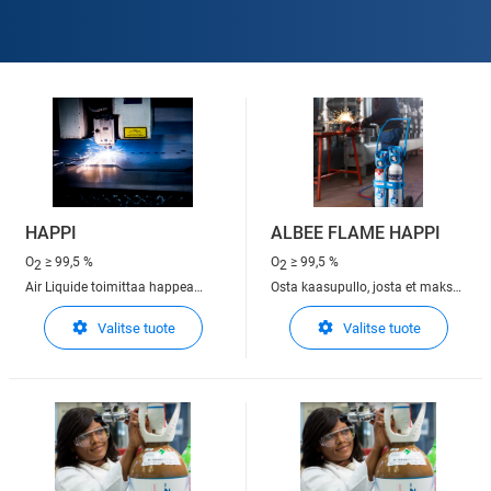
HAPPI
ALBEE FLAME HAPPI
O
≥ 99,5 %
O
≥ 99,5 %
2
2
Air Liquide toimittaa happea
Osta kaasupullo, josta et maksa
kaikkialla Euroopassa
vuokraa. ALbee Oxygen
Valitse tuote
Valitse tuote
toimitustavoilla, jotka sopivat
päivittäiseen tarpeeseen esim
asiakkaidemme tarpeisiin:
lämmittämiseen, hitsaamiseen
pulloina, nesteenä tai on-site
ja leikkaamiseen.
tuotantona