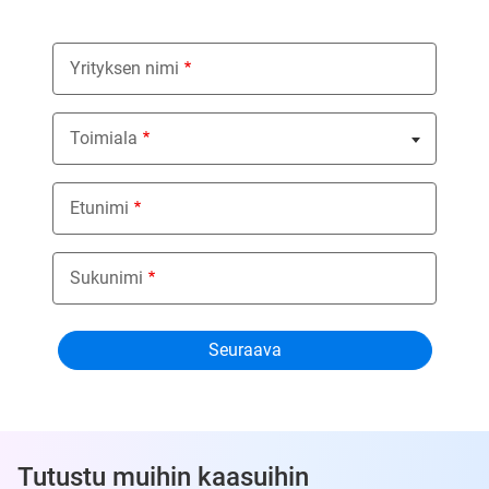
Yrityksen nimi
Toimiala
Nothing selected
Etunimi
Sukunimi
Tutustu muihin kaasuihin