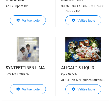
Ar + 200ppm O2
3% O2 +3% Xe +4% CO2 +6% CO
+19% N2 / He
LASAL™ on Air Liquiden ratkaisu
Valitse tuote
Valitse tuote
lasersovelluksiin
SYNTEETTINEN ILMA
ALIGAL™ 3 LIQUID
80% N2 + 20% O2
O
≥ 99,5 %
2
ALIGAL on Air Liquiden ratkaisu
elintarvikekäyttöön
Valitse tuote
Valitse tuote