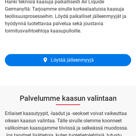
Hanki teknisiä kaasuja paikallisesti Air Liquide
Germanyltä: Tarjoamme sinulle korkealaatuisia kaasuja
teollisuusprosesseihin. Löydä paikalliset jälleenmyyjät ja
hyödynnä luotettavaa palvelua sekä joustavia
toimitusvaihtoehtoja kaasupulloille.
Löytää jälleenmyyjä
Palvelumme kaasun valintaan
Erilaiset kaasutyypit, -laadut ja -seokset voivat vaikeuttaa
oikean kaasun valintaa. Tälle sivulle olemme koonneet
valikoiman kaasujamme tiiviissä ja selkeässä muodossa.
Jos tarvitset lisätietoja, kuten tuotetietolehtisiä, tutustu