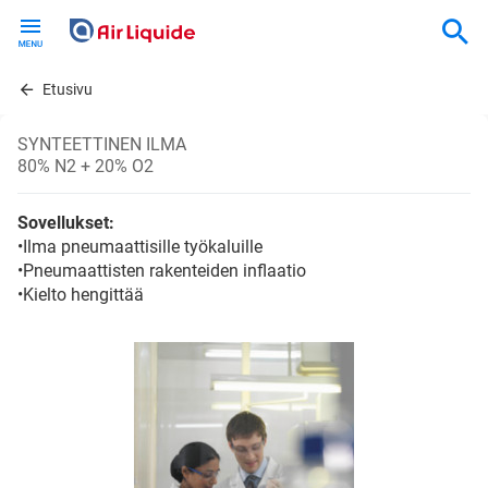
Skip
to
main
content
Etusivu
SYNTEETTINEN ILMA
80% N2 + 20% O2
Sovellukset:
•Ilma pneumaattisille työkaluille
•Pneumaattisten rakenteiden inflaatio
•Kielto hengittää