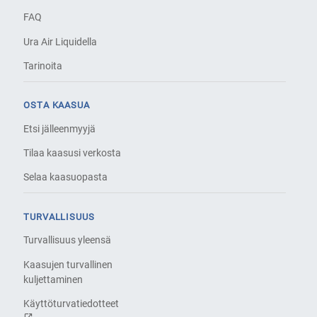
FAQ
Ura Air Liquidella
Tarinoita
OSTA KAASUA
Etsi jälleenmyyjä
Tilaa kaasusi verkosta
Selaa kaasuopasta
TURVALLISUUS
Turvallisuus yleensä
Kaasujen turvallinen
kuljettaminen
Käyttöturvatiedotteet