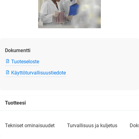
Dokumentti
Tuoteseloste
Käyttöturvallisuustiedote
Tuotteesi
tekniset ominaisuudet
turvallisuus ja kuljetus
do