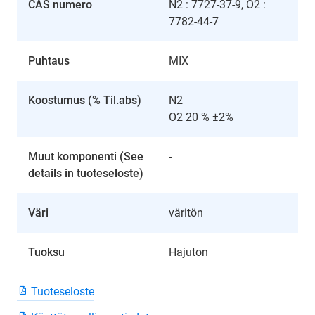
CAS numero
N2 : 7727-37-9, O2 :
7782-44-7
Puhtaus
MIX
Koostumus (% Til.abs)
N2
O2 20 % ±2%
Muut komponenti (See
-
details in tuoteseloste)
Väri
väritön
Tuoksu
Hajuton
Tuoteseloste