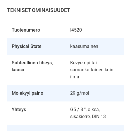
TEKNISET OMINAISUUDET
Tuotenumero
I4520
Physical State
kaasumainen
Suhteellinen tiheys,
Kevyempi tai
kaasu
samankaltainen kuin
ilma
Molekyylipaino
29 g/mol
Yhteys
G5 / 8 ", oikea,
sisäkierre, DIN 13