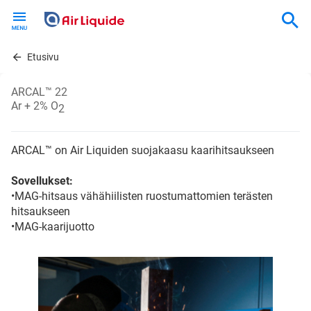
Skip
to
main
content
Etusivu
ARCAL™ 22
Ar + 2% O
2
ARCAL™ on Air Liquiden suojakaasu kaarihitsaukseen
Sovellukset:
•MAG-hitsaus vähähiilisten ruostumattomien terästen
hitsaukseen
•MAG-kaarijuotto