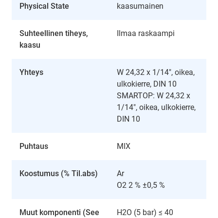
Physical State
kaasumainen
Suhteellinen tiheys,
Ilmaa raskaampi
kaasu
Yhteys
W 24,32 x 1/14", oikea,
ulkokierre, DIN 10
SMARTOP: W 24,32 x
1/14", oikea, ulkokierre,
DIN 10
Puhtaus
MIX
Koostumus (% Til.abs)
Ar
O2 2 % ±0,5 %
Muut komponenti (See
H2O (5 bar) ≤ 40