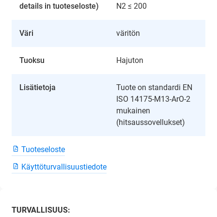
details in tuoteseloste)
N2 ≤ 200
Väri
väritön
Tuoksu
Hajuton
Lisätietoja
Tuote on standardi EN
ISO 14175-M13-ArO-2
mukainen
(hitsaussovellukset)
Tuoteseloste
Käyttöturvallisuustiedote
TURVALLISUUS: