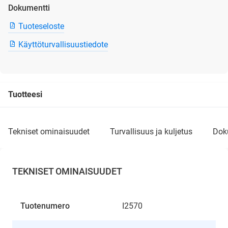
Dokumentti
Tuoteseloste
Käyttöturvallisuustiedote
Tuotteesi
tekniset ominaisuudet
turvallisuus ja kuljetus
do
TEKNISET OMINAISUUDET
Tuotenumero
I2570