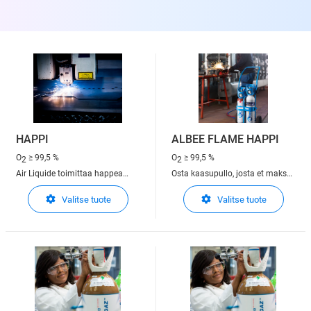
HAPPI
ALBEE FLAME HAPPI
O
≥ 99,5 %
O
≥ 99,5 %
2
2
Air Liquide toimittaa happea
Osta kaasupullo, josta et maksa
kaikkialla Euroopassa
vuokraa. ALbee Oxygen
Valitse tuote
Valitse tuote
toimitustavoilla, jotka sopivat
päivittäiseen tarpeeseen esim
asiakkaidemme tarpeisiin:
lämmittämiseen, hitsaamiseen
pulloina, nesteenä tai on-site
ja leikkaamiseen.
tuotantona