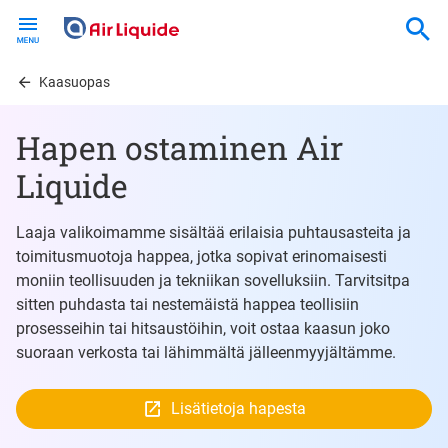
Skip
to
main
content
Kaasuopas
Hapen ostaminen Air
Liquide
Laaja valikoimamme sisältää erilaisia puhtausasteita ja
toimitusmuotoja happea, jotka sopivat erinomaisesti
moniin teollisuuden ja tekniikan sovelluksiin. Tarvitsitpa
sitten puhdasta tai nestemäistä happea teollisiin
prosesseihin tai hitsaustöihin, voit ostaa kaasun joko
suoraan verkosta tai lähimmältä jälleenmyyjältämme.
Lisätietoja hapesta