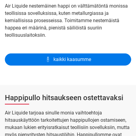
Air Liquide nestemäinen happi on välttämätöntä monissa
teollisissa sovelluksissa, kuten metallurgiassa ja
kemiallisissa prosesseissa. Toimitamme nestemäistä
happea eri määrinä, pienistä säiliöistä suuriin
teollisuuslaitoksiin.
kaikki kaasumme
Happipullo hitsaukseen ostettavaksi
Air Liquide tarjoaa sinulle monia vaihtoehtoja
hitsauskäyttöön tarkoitettujen happipullojen ostamiseen,
mukaan lukien erityisratkaisut teollisiin sovelluksiin, mutta
myös pienyritysten hitsaustöihin. Happipullomme ovat