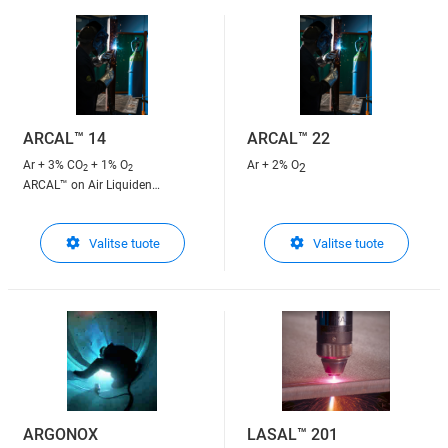
analyyseissä välillä ppm ja ppb
ARCAL™ 14
ARCAL™ 22
Ar + 3% CO
+ 1% O
Ar + 2% O
2
2
2
ARCAL™ on Air Liquiden
suojakaasu kaarihitsaukseen
ARCAL™ on Air Liquiden
Valitse tuote
Valitse tuote
suojakaasu kaarihitsaukseen
ARGONOX
LASAL™ 201