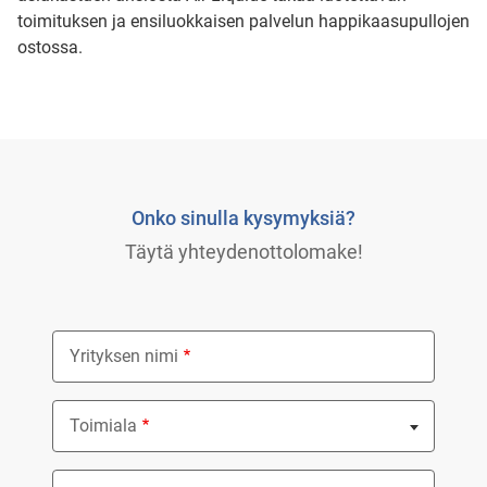
toimituksen ja ensiluokkaisen palvelun happikaasupullojen
ostossa.
Onko sinulla kysymyksiä?
Täytä yhteydenottolomake!
Yrityksen nimi
Toimiala
Nothing selected