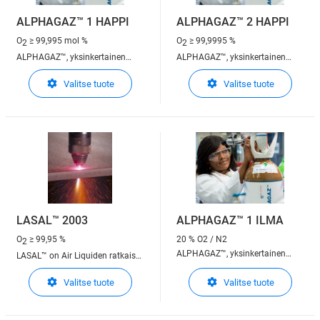
ALPHAGAZ™ 1 HAPPI
ALPHAGAZ™ 2 HAPPI
O
≥ 99,995 mol %
O
≥ 99,9995 %
2
2
ALPHAGAZ™, yksinkertainen
ALPHAGAZ™, yksinkertainen
ratkaisu analyyttisen
ratkaisu analyyttisen
Valitse tuote
Valitse tuote
suorituskyvyn parantamiseen
suorituskyvyn parantamiseen
ALPHAGAZ™ 1, sitoutuminen
ALPHAGAZ™ 2, sitoutuminen
laatuun analyyseissä välillä % ja
korkeimpaan laatuun
ppm
analyyseissä välillä ppm ja ppb
LASAL™ 2003
ALPHAGAZ™ 1 ILMA
O
≥ 99,95 %
20 % O2 / N2
2
ALPHAGAZ™, yksinkertainen
LASAL™ on Air Liquiden ratkaisu
ratkaisu analyyttisen
lasersovelluksiin
Valitse tuote
Valitse tuote
suorituskyvyn parantamiseen
ALPHAGAZ™ 2, sitoutuminen
korkeimpaan laatuun