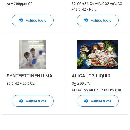
Ar + 200ppm O2
3% O2 +3% Xe +4% CO2 +6% CO
+19% N2 / He
LASAL™ on Air Liquiden ratkaisu
Valitse tuote
Valitse tuote
lasersovelluksiin
SYNTEETTINEN ILMA
ALIGAL™ 3 LIQUID
80% N2 + 20% O2
O
≥ 99,5 %
2
ALIGAL on Air Liquiden ratkaisu
elintarvikekäyttöön
Valitse tuote
Valitse tuote