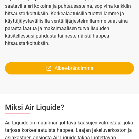
saatavilla eri kokoina ja puhtausasteina, sopivina kaikkiin
hitsaustarkoituksiin. Korkealaatuisilla tuotteillamme ja
käyttäjäystävällisillä venttiilijärjestelmillämme saat aina
parasta laatua ja maksimaalisen turvallisuuden
käsitellessäsi puhdasta tai nestemäistä happea
hitsaustarkoituksiin.
Albee-brändimme
Miksi Air Liquide?
Air Liquide on maailman johtava kaasujen valmistaja, joka
tarjoaa korkealaatuista happea. Laajan jakeluverkoston ja
asiakastuen ansiosta Air Liquide takaa luotettavan