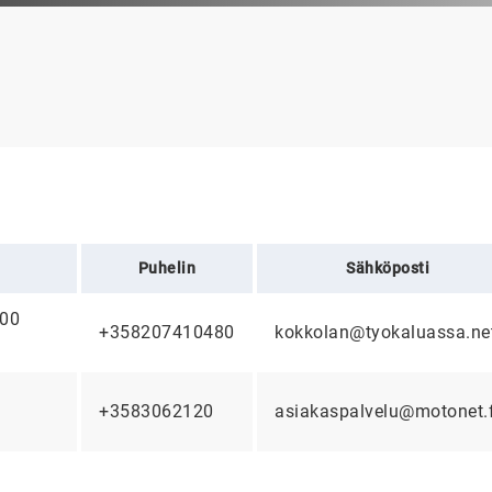
Puhelin
Sähköposti
600
+358207410480
kokkolan@tyokaluassa.ne
+3583062120
asiakaspalvelu@motonet.f