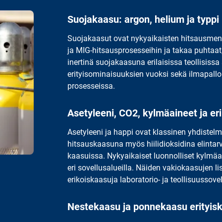
Suojakaasu: argon, helium ja typpi
Suojakaasut ovat nykyaikaisten hitsausmene
ja MIG-hitsausprosesseihin ja takaa puhtaat
inertinä suojakaasuna erilaisissa teollisiss
erityisominaisuuksien vuoksi sekä ilmapallok
prosesseissa.
Asetyleeni, CO2, kylmäaineet ja er
Asetyleeni ja happi ovat klassinen yhdistelm
hitsauskaasuna myös hiilidioksidina elintarv
kaasuissa. Nykyaikaiset luonnolliset kylmä
eri sovellusalueilla. Näiden vakiokaasujen l
erikoiskaasuja laboratorio- ja teollisuussovel
Nestekaasu ja ponnekaasu erityis