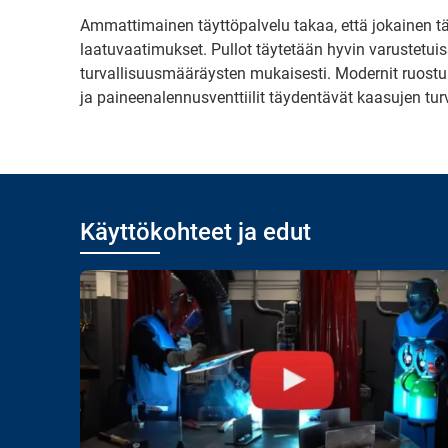
Ammattimainen täyttöpalvelu takaa, että jokainen tä
laatuvaatimukset. Pullot täytetään hyvin varustetui
turvallisuusmääräysten mukaisesti. Modernit ruostum
ja paineenalennusventtiilit täydentävät kaasujen turva
Käyttökohteet ja edut