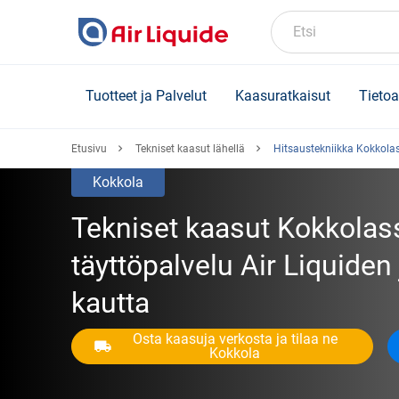
Skip
to
Etsi
main
content
Tuotteet ja Palvelut
Kaasuratkaisut
Tietoa
Etusivu
Tekniset kaasut lähellä
Hitsaustekniikka Kokkola
Kokkola
Tekniset kaasut Kokkolass
täyttöpalvelu Air Liquid
kautta
Osta kaasuja verkosta ja tilaa ne
Kokkola