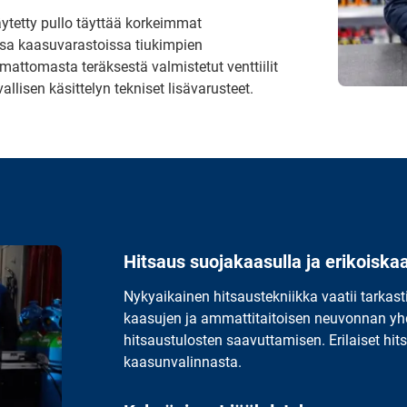
ytetty pullo täyttää korkeimmat
ssa kaasuvarastoissa tiukimpien
attomasta teräksestä valmistetut venttiilit
llisen käsittelyn tekniset lisävarusteet.
Hitsaus suojakaasulla ja erikoiskaa
Nykyaikainen hitsaustekniikka vaatii tarkast
kaasujen ja ammattitaitoisen neuvonnan yh
hitsaustulosten saavuttamisen. Erilaiset hit
kaasunvalinnasta.