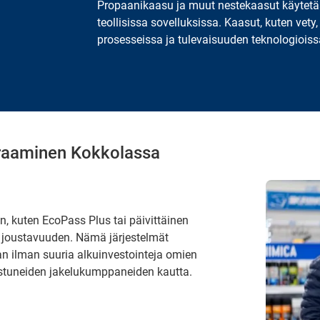
Propaanikaasu ja muut nestekaasut käytetää
teollisissa sovelluksissa. Kaasut, kuten vet
prosesseissa ja tulevaisuuden teknologioiss
kraaminen Kokkolassa
n, kuten EcoPass Plus tai päivittäinen
n joustavuuden. Nämä järjestelmät
n ilman suuria alkuinvestointeja omien
oistuneiden jakelukumppaneiden kautta.