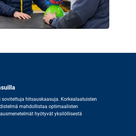
suilla
i sovitettuja hitsauskaasuja. Korkealaatuisten
distelmä mahdollistaa optimaalisten
sausmenetelmät hyötyvät yksilöllisestä