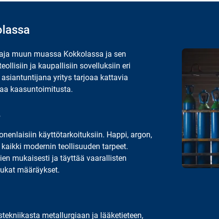
olassa
ittaja muun muassa Kokkolassa ja sen
teollisiin ja kaupallisiin
sovelluksiin eri
asiantuntijana yritys tarjoaa
kattavia
avaa kaasuntoimitusta.
e
nenlaisiin käyttötarkoituksiin. Happi, argon,
 kaikki modernin teollisuuden tarpeet.
en mukaisesti ja täyttää vaarallisten
tiukat määräykset.
tekniikasta metallurgiaan ja lääketieteen,