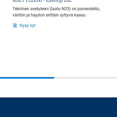
ASETYLEENI - Exeltop 20L
Tekninen asetyleeni (laatu N25) on paineistettu,
väritön ja hajuton erittäin syttyvä kaasu.
Kysy nyt