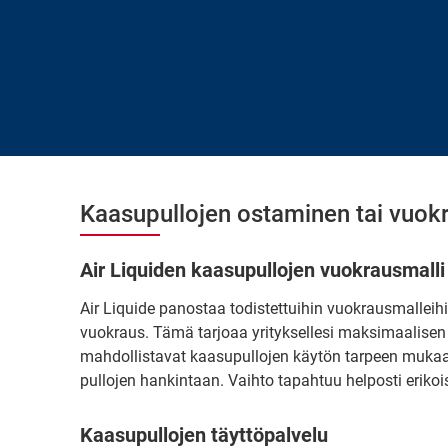
Kaasupullojen ostaminen tai vuo
Air Liquiden kaasupullojen vuokrausmalli
Air Liquide panostaa todistettuihin vuokrausmalleihi
vuokraus. Tämä tarjoaa yrityksellesi maksimaalise
mahdollistavat kaasupullojen käytön tarpeen mukaa
pullojen hankintaan. Vaihto tapahtuu helposti erik
Kaasupullojen täyttöpalvelu