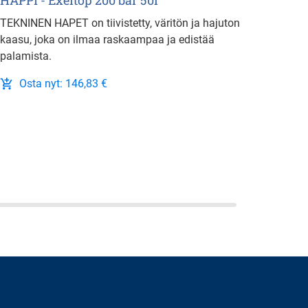
HAPPI - Exeltop 200 bar 50l
ARCAL
bar 5
TEKNINEN HAPET on tiivistetty, väritön ja hajuton
kaasu, joka on ilmaa raskaampaa ja edistää
Tehoka
palamista.
seosta
Osta nyt: 146,83 €
Os