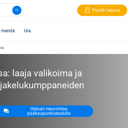
Pyydä tarjous
 meistä
Ura
ssa
a: laaja valikoima ja
en jakelukumppaneiden
Haluan neuvontaa
pääkaupunkiseudulla