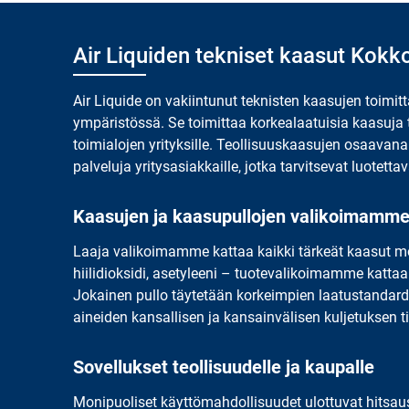
Air Liquiden tekniset kaasut Kokk
Air Liquide on vakiintunut teknisten kaasujen toim
ympäristössä. Se toimittaa korkealaatuisia kaasuja
toimialojen yrityksille. Teollisuuskaasujen osaavana 
palveluja yritysasiakkaille
, jotka tarvitsevat luotett
Kaasujen ja kaasupullojen valikoimamm
Laaja valikoimamme kattaa kaikki tärkeät kaasut
mo
hiilidioksidi, asetyleeni – tuotevalikoimamme kattaa
Jokainen pullo täytetään korkeimpien laatustandardi
aineiden kansallisen ja kansainvälisen kuljetuksen 
Sovellukset teollisuudelle ja kaupalle
Monipuoliset käyttömahdollisuudet ulottuvat hitsaus