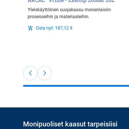
ARCAL™ Prime - Exeltop 200bar 20L
Yleiskäyttöinen suojakaasu monenlaisiin
prosesseihin ja materiaaleihin.
Osta nyt: 187,12 €
Monipuoliset kaasut tarpeisiisi