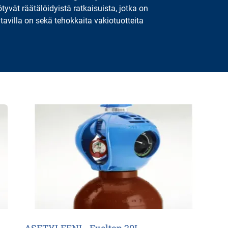
ötyvät räätälöidyistä ratkaisuista, jotka on
atavilla on sekä tehokkaita vakiotuotteita