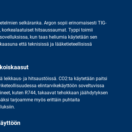
telmien selkäranka. Argon sopii erinomaisesti TIG-
, korkealaatuiset hitsaussaumat. Typpi toimii
a sovelluksissa, kun taas heliumia käytetään sen
aasuna että teknisissä ja lääketieteellisissä
ikoiskaasut
ä leikkaus- ja hitsaustöissä. CO2:ta käytetään paitsi
iketeollisuudessa elintarvikekäyttöön soveltuvissa
aineet, kuten R744, takaavat tehokkaan jäähdytyksen
isäksi tarjoamme myös erittäin puhtaita
luksiin.
käyttöön