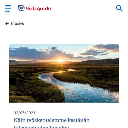
Skip
to
main
content
Etusivu
02/05/2021
Näin työskentelemme kestävän
tulevaisuuden hyväksi