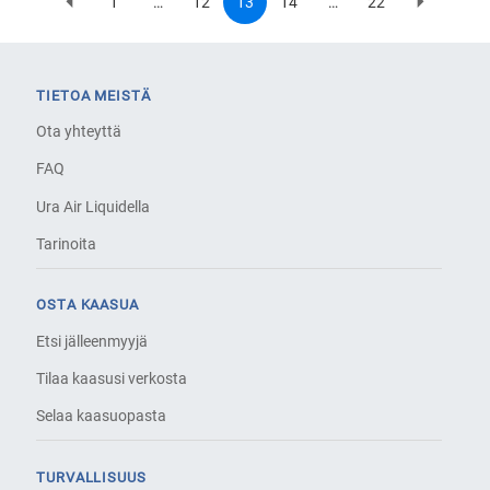
1
…
12
13
14
…
22
Previous
First
Page
Current
Page
Last
Next
Pagination
page
page
page
page
page
TIETOA MEISTÄ
Ota yhteyttä
FAQ
Ura Air Liquidella
Tarinoita
OSTA KAASUA
Etsi jälleenmyyjä
Tilaa kaasusi verkosta
Selaa kaasuopasta
TURVALLISUUS