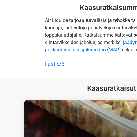
Kaasuratkaisumme
Air Liquide tarjoaa turvallisia ja tehokkai
kaasuja, laitteistoja ja palveluja elintarvi
loppukuluttajalle. Ratkaisumme kattavat se
elintarvikkeiden jakelun, esimerkiksi
jäädyt
pakkaamisen suojakaasuun (MAP)
sekä in
Lue lisää
Kaasuratkaisut 