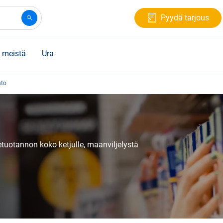
Pyydä tarjous
 meistä
Ura
nto
ketuotannon koko ketjulle, maanviljelystä