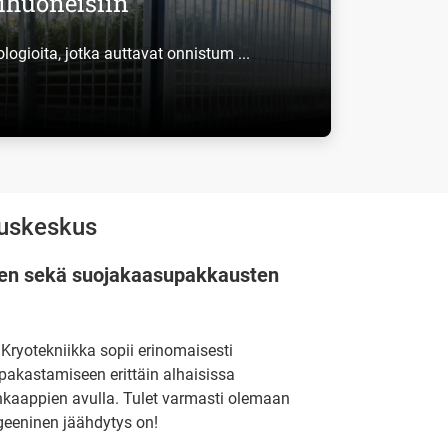
vihuoneisiin
ogioita, jotka auttavat onnistum ...
auskeskus
sen sekä suojakaasupakkausten
 Kryotekniikka sopii erinomaisesti
pakastamiseen erittäin alhaisissa
inkaappien avulla. Tulet varmasti olemaan
geeninen jäähdytys on!