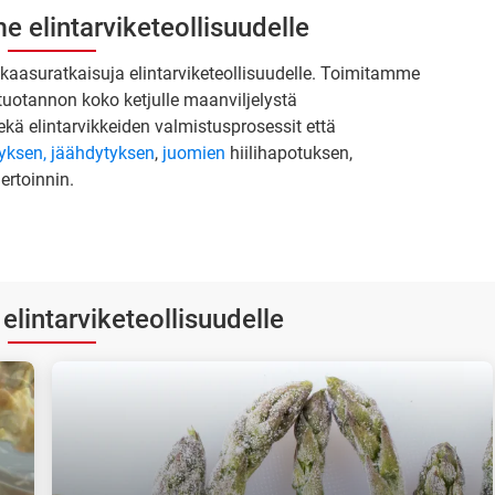
 elintarviketeollisuudelle
ta kaasuratkaisuja elintarviketeollisuudelle. Toimitamme
ketuotannon koko ketjulle maanviljelystä
kä elintarvikkeiden valmistusprosessit että
yksen, jäähdytyksen
,
juomien
hiilihapotuksen,
ertoinnin.
elintarviketeollisuudelle