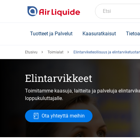
Skip
to
Etsi
main
content
Tuotteet ja Palvelut
Kaasuratkaisut
Tietoa
Etusivu
Toimialat
Elintarviketeollisuus ja elintarviketuota
Elintarvikkeet
Toimitamme kaasuja, laitteita ja palveluja elintarvi
loppukuluttajalle.
Ota yhteyttä meihin