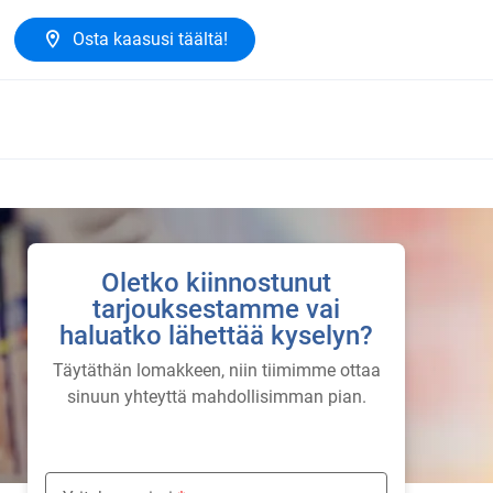
Osta kaasusi täältä!
Oletko kiinnostunut
tarjouksestamme vai
haluatko lähettää kyselyn?
Täytäthän lomakkeen, niin tiimimme ottaa
sinuun yhteyttä mahdollisimman pian.