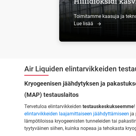
Hiilidioksidi kas
Toimitamme kaasuja ja teknol
Lue lisää
Air Liquiden elintarvikkeiden test
Kryogeenisen jäähdytyksen ja pakastuk
(MAP) testauslaitos
Tervetuloa elintarvikkeiden
testauskeskukseemme
!
elintarvikkeiden laajamittaiseen jäähdyttämiseen
ja 
lämpötiloissa kryogeenisten tunneleiden tai pakast
tyytyväinen siihen, kuinka nopeaa ja tehokasta kryo