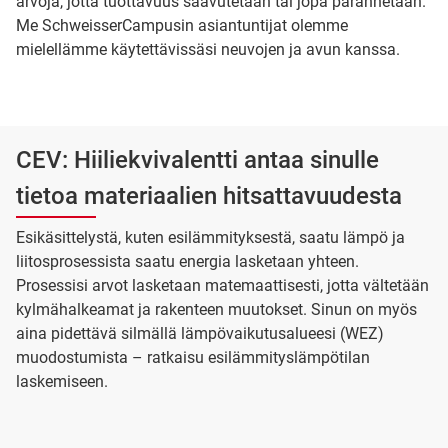
arvoja, jotta tuottavuus saavutetaan tai jopa parannetaan.
Me SchweisserCampusin asiantuntijat olemme
mielellämme käytettävissäsi neuvojen ja avun kanssa.
CEV: Hiiliekvivalentti antaa sinulle
tietoa materiaalien hitsattavuudesta
Esikäsittelystä, kuten esilämmityksestä, saatu lämpö ja
liitosprosessista saatu energia lasketaan yhteen.
Prosessisi arvot lasketaan matemaattisesti, jotta vältetään
kylmähalkeamat ja rakenteen muutokset. Sinun on myös
aina pidettävä silmällä lämpövaikutusalueesi (WEZ)
muodostumista – ratkaisu esilämmityslämpötilan
laskemiseen.