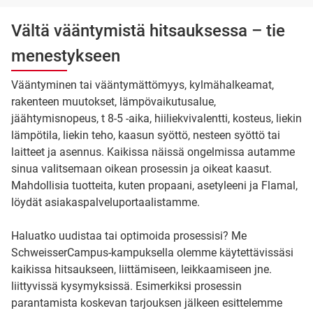
Vältä vääntymistä hitsauksessa – tie
menestykseen
Vääntyminen tai vääntymättömyys, kylmähalkeamat,
rakenteen muutokset, lämpövaikutusalue,
jäähtymisnopeus, t 8-5 -aika, hiiliekvivalentti, kosteus, liekin
lämpötila, liekin teho, kaasun syöttö, nesteen syöttö tai
laitteet ja asennus. Kaikissa näissä ongelmissa autamme
sinua valitsemaan oikean prosessin ja oikeat kaasut.
Mahdollisia tuotteita, kuten propaani, asetyleeni ja Flamal,
löydät asiakaspalveluportaalistamme.
Haluatko uudistaa tai optimoida prosessisi? Me
SchweisserCampus-kampuksella olemme käytettävissäsi
kaikissa hitsaukseen, liittämiseen, leikkaamiseen jne.
liittyvissä kysymyksissä. Esimerkiksi prosessin
parantamista koskevan tarjouksen jälkeen esittelemme