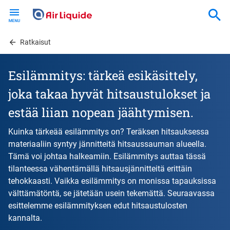
Skip
to
main
content
Ratkaisut
Esilämmitys: tärkeä esikäsittely,
joka takaa hyvät hitsaustulokset ja
estää liian nopean jäähtymisen.
Kuinka tärkeää esilämmitys on? Teräksen hitsauksessa
materiaaliin syntyy jännitteitä hitsaussauman alueella.
Tämä voi johtaa halkeamiin. Esilämmitys auttaa tässä
tilanteessa vähentämällä hitsausjännitteitä erittäin
tehokkaasti. Vaikka esilämmitys on monissa tapauksissa
välttämätöntä, se jätetään usein tekemättä. Seuraavassa
esittelemme esilämmityksen edut hitsaustulosten
kannalta.