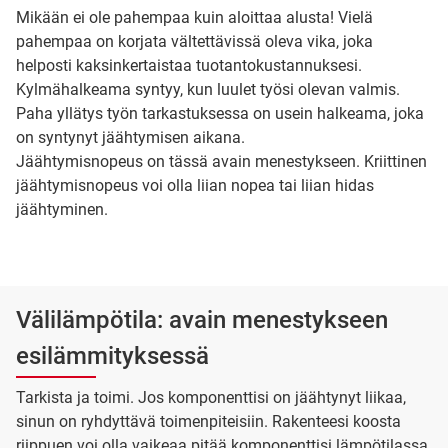
Mikään ei ole pahempaa kuin aloittaa alusta! Vielä
pahempaa on korjata vältettävissä oleva vika, joka
helposti kaksinkertaistaa tuotantokustannuksesi.
Kylmähalkeama syntyy, kun luulet työsi olevan valmis.
Paha yllätys työn tarkastuksessa on usein halkeama, joka
on syntynyt jäähtymisen aikana.
Jäähtymisnopeus on tässä avain menestykseen. Kriittinen
jäähtymisnopeus voi olla liian nopea tai liian hidas
jäähtyminen.
Välilämpötila: avain menestykseen
esilämmityksessä
Tarkista ja toimi. Jos komponenttisi on jäähtynyt liikaa,
sinun on ryhdyttävä toimenpiteisiin. Rakenteesi koosta
riippuen voi olla vaikeaa pitää komponenttisi lämpötilassa.