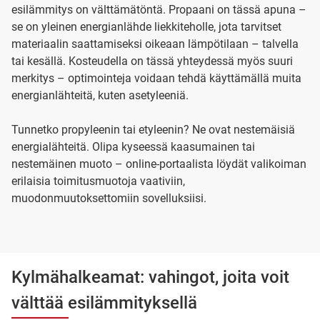
esilämmitys on välttämätöntä. Propaani on tässä apuna –
se on yleinen energianlähde liekkiteholle, jota tarvitset
materiaalin saattamiseksi oikeaan lämpötilaan – talvella
tai kesällä. Kosteudella on tässä yhteydessä myös suuri
merkitys – optimointeja voidaan tehdä käyttämällä muita
energianlähteitä, kuten asetyleeniä.
Tunnetko propyleenin tai etyleenin? Ne ovat nestemäisiä
energialähteitä. Olipa kyseessä kaasumainen tai
nestemäinen muoto – online-portaalista löydät valikoiman
erilaisia toimitusmuotoja vaativiin,
muodonmuutoksettomiin sovelluksiisi.
Kylmähalkeamat: vahingot, joita voit
välttää esilämmityksellä