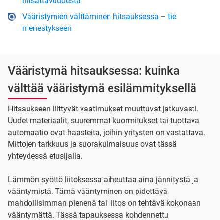
hitsattavuudesta
Vääristymien välttäminen hitsauksessa – tie
menestykseen
Vääristymä hitsauksessa: kuinka
välttää vääristymä esilämmityksellä
Hitsaukseen liittyvät vaatimukset muuttuvat jatkuvasti.
Uudet materiaalit, suuremmat kuormitukset tai tuottava
automaatio ovat haasteita, joihin yritysten on vastattava.
Mittojen tarkkuus ja suorakulmaisuus ovat tässä
yhteydessä etusijalla.
Lämmön syöttö liitoksessa aiheuttaa aina jännitystä ja
vääntymistä. Tämä vääntyminen on pidettävä
mahdollisimman pienenä tai liitos on tehtävä kokonaan
vääntymättä. Tässä tapauksessa kohdennettu