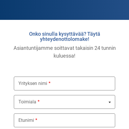
Onko sinulla kysyttävää? Täytä
yhteydenottolomake!
Asiantuntijamme soittavat takaisin 24 tunnin
kuluessa!
Yrityksen nimi
Toimiala
Nothing selected
Etunimi