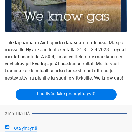
Tule tapaamaan Air Liquiden kaasuammattilaisia Maxpo-
messuille Hyvinkään lentokentällä 31.8. - 2.9.2023. Löydät
meidät osastolta A 50-4, jossa esittelemme markkinoiden
edelläkävijät Exeltop- ja ALbee-kaasupullot. Meiltä saat
kaasuja kaikkiin teollisuuden tarpeisiin pakattuina ja
nesteytettyinä pienille ja suurille yrityksille.
We know gas!
Lue lisää Maxpo-näyttelystä
OTA YHTEYTTÄ
Ota yhteyttä