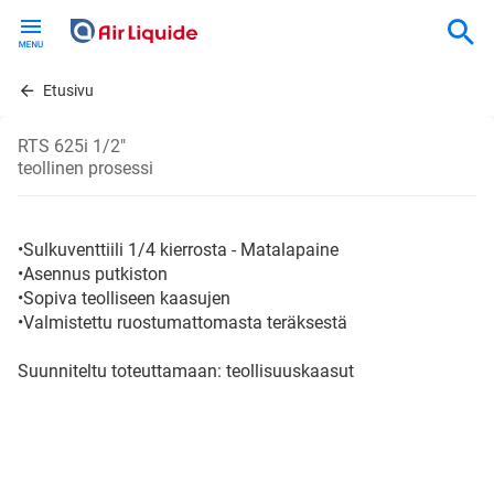
Skip
to
main
content
Etusivu
RTS 625i 1/2"
teollinen prosessi
•Sulkuventtiili 1/4 kierrosta - Matalapaine
•Asennus putkiston
•Sopiva teolliseen kaasujen
•Valmistettu ruostumattomasta teräksestä
Suunniteltu toteuttamaan: teollisuuskaasut