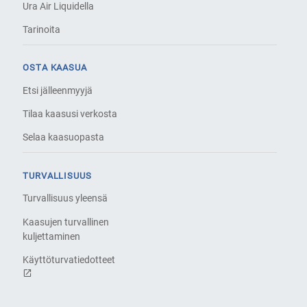
Ura Air Liquidella
Tarinoita
OSTA KAASUA
Etsi jälleenmyyjä
Tilaa kaasusi verkosta
Selaa kaasuopasta
TURVALLISUUS
Turvallisuus yleensä
Kaasujen turvallinen
kuljettaminen
Käyttöturvatiedotteet