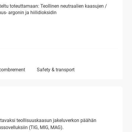
eltu toteuttamaan: Teollinen neutraalien kaasujen /
uus- argonin ja hiilidioksidin
ncombrement
safety & transport
tavaksi teollisuuskaasun jakeluverkon päähän
ussovelluksiin (TIG, MIG, MAG).