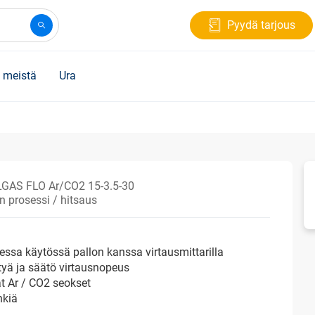
Pyydä tarjous
 meistä
Ura
AS FLO Ar/CO2 15-3.5-30
en prosessi / hitsaus
sessa käytössä pallon kanssa virtausmittarilla
yä ja säätö virtausnopeus
t Ar / CO2 seokset
nkiä