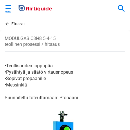
Skip
to
main
content
Etusivu
MODULGAS C3H8 5-4-15
teollinen prosessi / hitsaus
•Teollisuuden loppupää
•Pysähtyä ja säätö virtausnopeus
•Sopivat propaanille
•Messinkiä
Suunniteltu toteuttamaan: Propaani