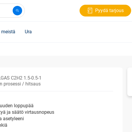
Pyydä tarjous
 meistä
Ura
AS C2H2 1.5-0.5-1
en prosessi / hitsaus
isuuden loppupää
yä ja säätö virtausnopeus
a asetyleeni
nkiä