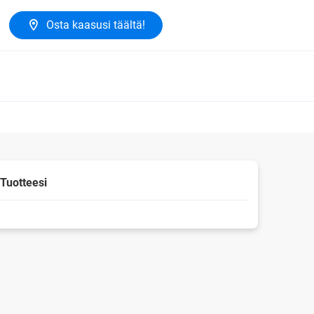
Osta kaasusi täältä!
Tuotteesi