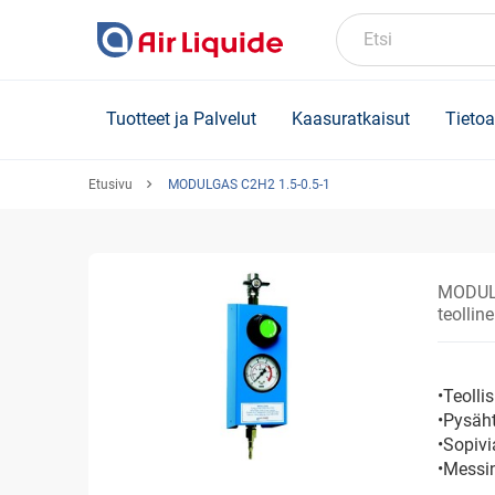
Skip
to
Etsi
main
content
Tuotteet ja Palvelut
Kaasuratkaisut
Tietoa
Etusivu
MODULGAS C2H2 1.5-0.5-1
MODULG
teollin
•Teoll
•Pysäht
•Sopivi
•Messi