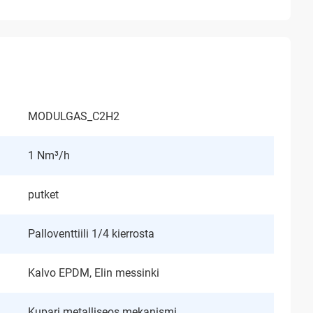
MODULGAS_C2H2
1 Nm³/h
putket
Palloventtiili 1/4 kierrosta
Kalvo EPDM, Elin messinki
Kupari metalliseos mekanismi