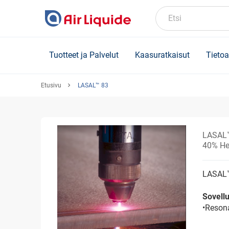
Skip
to
Etsi
main
content
Tuotteet ja Palvelut
Kaasuratkaisut
Tietoa
Etusivu
LASAL™ 83
LASAL
40% He
LASAL™ 
Sovellu
•Reson