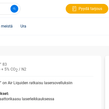
Pyydä tarjous
 meistä
Ura
™ 83
 + 5% CO
/ N2
2
on Air Liquiden ratkaisu lasersovelluksiin
kset:
aattorikaasu laserleikkauksessa