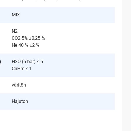
MIX
N2
CO2 5% ±0,25 %
He 40 % ±2 %
)
H2O (5 bar) ≤ 5
CnHm ≤ 1
väritön
Hajuton