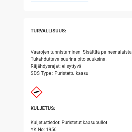
TURVALLISUUS:
Vaarojen tunnistaminen: Sisältää paineenalaist
Tukahduttava suurina pitoisuuksina.
Räjähdysrajat: ei syttyvä
SDS Type : Puristettu kaasu
KULJETUS:
Kuljetustiedot: Puristetut kaasupullot
YK No: 1956