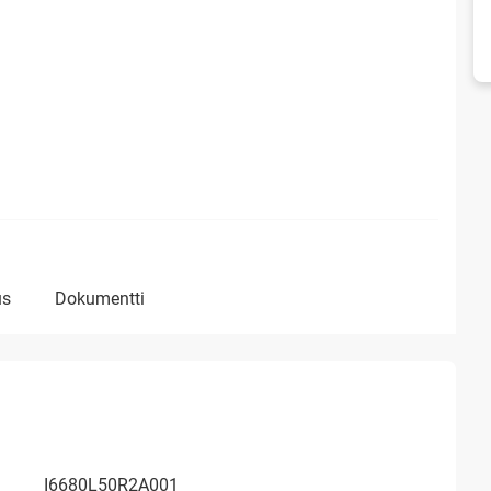
us
dokumentti
I6680L50R2A001