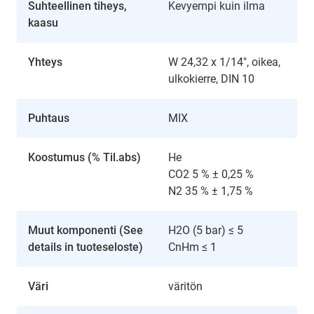
Suhteellinen tiheys,
Kevyempi kuin ilma
kaasu
Yhteys
W 24,32 x 1/14", oikea,
ulkokierre, DIN 10
Puhtaus
MIX
Koostumus (% Til.abs)
He
CO2 5 % ± 0,25 %
N2 35 % ± 1,75 %
Muut komponenti (See
H2O (5 bar) ≤ 5
details in tuoteseloste)
CnHm ≤ 1
Väri
väritön