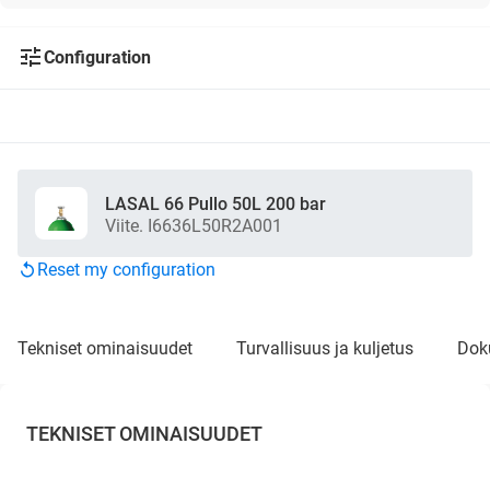
Configuration
LASAL 66 Pullo 50L 200 bar
Viite. I6636L50R2A001
Reset my configuration
tekniset ominaisuudet
turvallisuus ja kuljetus
do
TEKNISET OMINAISUUDET