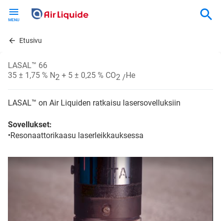
Skip
to
main
content
Etusivu
LASAL™ 66
35 ± 1,75 % N
+ 5 ± 0,25 % CO
He
2
2 /
LASAL™ on Air Liquiden ratkaisu lasersovelluksiin
Sovellukset:
•Resonaattorikaasu laserleikkauksessa