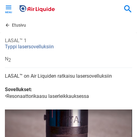
Skip
to
main
content
Etusivu
LASAL™ 1
Typpi lasersovelluksiin
N
2
LASAL™ on Air Liquiden ratkaisu lasersovelluksiin
Sovellukset:
•Resonaattorikaasu laserleikkauksessa