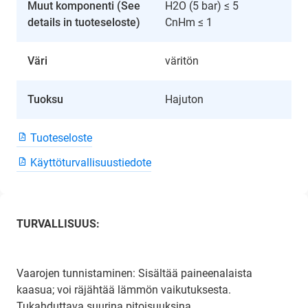
Muut komponenti (See
H2O (5 bar) ≤ 5
details in tuoteseloste)
CnHm ≤ 1
Väri
väritön
Tuoksu
Hajuton
Tuoteseloste
Käyttöturvallisuustiedote
TURVALLISUUS:
Vaarojen tunnistaminen: Sisältää paineenalaista
kaasua; voi räjähtää lämmön vaikutuksesta.
Tukahduttava suurina pitoisuuksina.