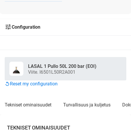
Configuration
LASAL 1 Pullo 50L 200 bar (EOI)
Viite. I6501L50R2A001
Reset my configuration
tekniset ominaisuudet
turvallisuus ja kuljetus
do
TEKNISET OMINAISUUDET