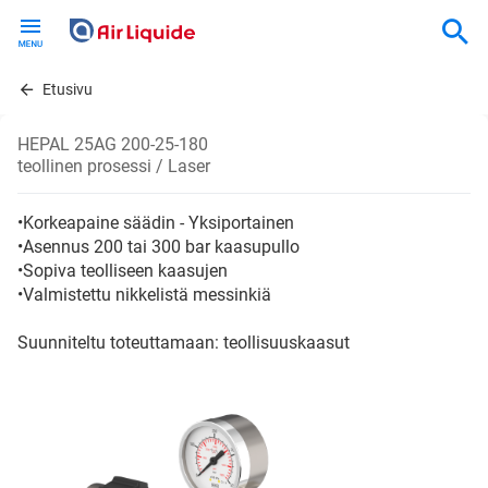
Skip
to
main
content
Etusivu
HEPAL 25AG 200-25-180
teollinen prosessi / Laser
•Korkeapaine säädin - Yksiportainen
•Asennus 200 tai 300 bar kaasupullo
•Sopiva teolliseen kaasujen
•Valmistettu nikkelistä messinkiä
Suunniteltu toteuttamaan: teollisuuskaasut