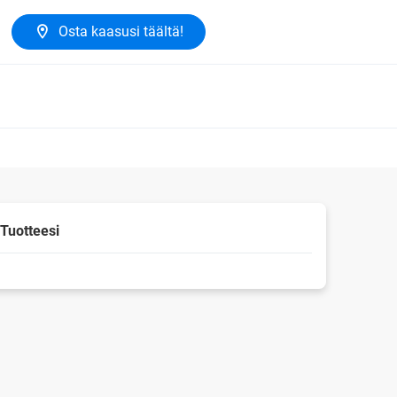
Osta kaasusi täältä!
Tuotteesi