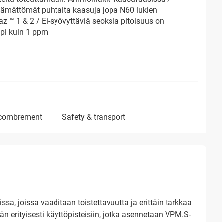
tämättömät puhtaita kaasuja jopa N60 lukien
z ™ 1 & 2 / Ei-syövyttäviä seoksia pitoisuus on
pi kuin 1 ppm
ncombrement
safety & transport
ssa, joissa vaaditaan toistettavuutta ja erittäin tarkkaa
n erityisesti käyttöpisteisiin, jotka asennetaan VPM.S-