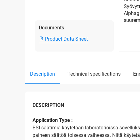
Syövyt
Alphaga
suurem
Documents
Product Data Sheet
description
technical specifications
e
DESCRIPTION
Application Type :
BSI-säätimiä käytetään laboratorioissa sovelluksi
paineen säätöä toisessa vaiheessa. Niitä käytetää