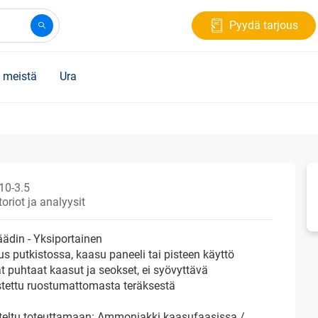
Pyydä tarjous
 meistä
Ura
10-3.5
oriot ja analyysit
äädin - Yksiportainen
s putkistossa, kaasu paneeli tai pisteen käyttö
t puhtaat kaasut ja seokset, ei syövyttävä
stettu ruostumattomasta teräksestä
teltu toteuttamaan: Ammoniakki kaasufaasissa /