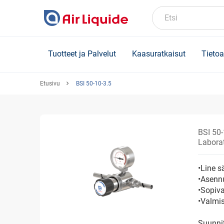
Skip
to
Etsi
main
content
Tuotteet ja Palvelut
Kaasuratkaisut
Tietoa
Etusivu
BSI 50-10-3.5
BSI 50-
Laborat
•Line s
•Asennu
•Sopiva
•Valmi
Suunni