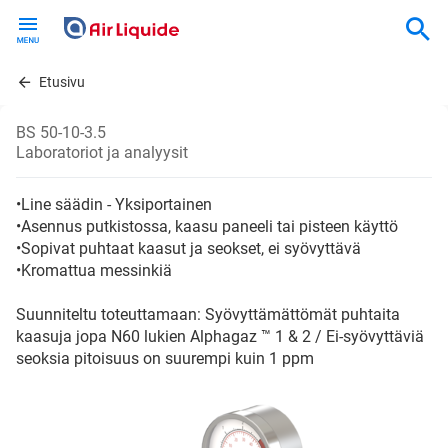
Skip
to
main
content
Etusivu
BS 50-10-3.5
Laboratoriot ja analyysit
•Line säädin - Yksiportainen
•Asennus putkistossa, kaasu paneeli tai pisteen käyttö
•Sopivat puhtaat kaasut ja seokset, ei syövyttävä
•Kromattua messinkiä
Suunniteltu toteuttamaan: Syövyttämättömät puhtaita
kaasuja jopa N60 lukien Alphagaz ™ 1 & 2 / Ei-syövyttäviä
seoksia pitoisuus on suurempi kuin 1 ppm