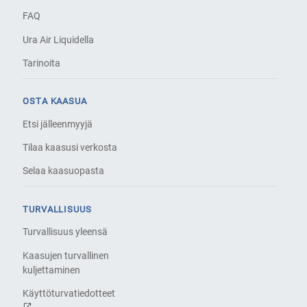
FAQ
Ura Air Liquidella
Tarinoita
OSTA KAASUA
Etsi jälleenmyyjä
Tilaa kaasusi verkosta
Selaa kaasuopasta
TURVALLISUUS
Turvallisuus yleensä
Kaasujen turvallinen
kuljettaminen
Käyttöturvatiedotteet