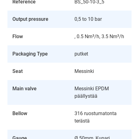
Reference
BS_50-10-3_5
Output pressure
0,5 to 10 bar
Flow
, 0.5 Nm³/h, 3.5 Nm³/h
Packaging Type
putket
Seat
Messinki
Main valve
Messinki EPDM
päällystää
Bellow
316 ruostumatonta
terästä
Gauge
Ø 50mm, Kupari